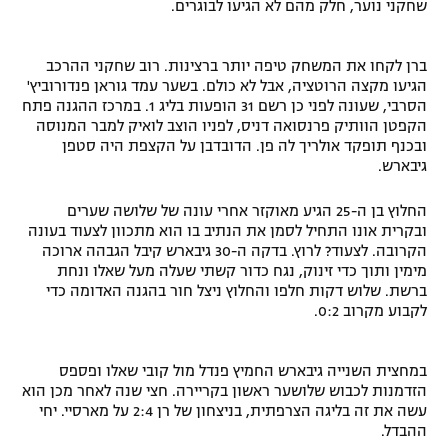
שחקני נוער, חלק מהם לא הגיעו לבוגרים.
ברן לקחו את המשחק טיפה יותר ברצינות. רוב שחקני ההרכב
הגיעו מקצה הרוטציה, אבל לא כולם. בשער עמד גוראן פנדורוביץ'
הסרבי, שעונה לפני כן רשם 31 הופעות בליג 1. במרכז ההגנה פתח
הקפטן הוותיק פרנסואה דניס, לפניו הוצב לואיק למבר המנוסה
ובכנף תופקד אולריך לה פן. הדובדבן על הקצפת היה סטפן
גיבארש.
החלוץ בן ה-25 הגיע מאוקזר אחרי עונה של שלושה שערים
ובקרית אונו התחיל לסמן את הנתיב בו הוא מתכוון לצעוד בעונה
הקרובה. לצעוד? לרוץ. בדקה ה-30 גיבארש קיבל הגבהה ארוכה
מימין ותוך כדי זינוק, נגח כדור קשתי שעלה מעל שאלו ונחת
ברשת. שלוש דקות חלפו והחלוץ ניצל חור בהגנה האדומה כדי
לקבוע מקרוב 0:2.
במחצית השנייה גיבארש החמיץ פנדל מול קובי שאלו ופספס
הזדמנות לכבוש שלושער ראשון בקריירה. חצי שנה לאחר מכן הוא
עשה את זה בליגה הצרפתית, בניצחון של רן 2:4 על מארסיי. יחי
ההבדל.