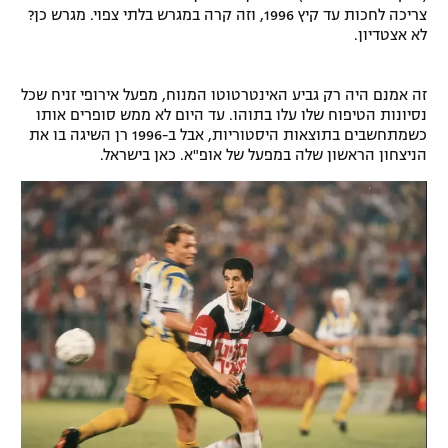
צריכה לחכות עד קיץ 1996, וזה קרה במגרש בלתי צפוי. מגרש כן?
רשיון להקרנה פומבית לבית עסק
לא אצטדיון.
הצטרפות לחבילת הערוצים
זה אמנם היה רק גביע האינטרטוטו המנוח, מפעל אירופי זניח שכל
נסיונות הטיפוח שלו עלו בתוהו. עד היום לא ממש סופרים אותו
לוח דרושים – ג'ובנט
כשמתחשבים בתוצאות היסטוריות, אבל ב-1996 רן השיגה בו את
הניצחון הראשון שלה במפעל של אופ"א. כאן בישראל.
תגיות
המגזין