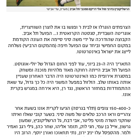
הרשליקוביץ בדרבי מול אלי דריקס ממכבי תל אביב
|
מעריב, עדי אבישי
הצרפתים הוגרלו אז לבית ו' ופגשו בו את לוצרן השוויצרית,
אוגריטה השבדית, סגסטה הקרואטית ו… הפועל תל אביב.
הקבוצה שהודרכה על ידי משה סיני סיימה את העונה הקודמת
במקום החמישי וביחד עם הפועל חיפה (מהמקום הרביעי) נשלחה
לייצג את ישראל באינטרטוטו.
התאריך היה ה-23 ביוני, עוד לפני החום הגדול של יולי-אוגוסט.
הפועל תל אביב הייתה רחוקה מאוד מלהיות מוכנה ומשחק
במסגרת אירופית כמו האינטרטוטו היה הדבר האחרון שעניין
אותה באותו שלב. הזלזול במפעל המשני היה כל כך גדול, עד שאת
ההתמודדות במחזור הראשון, נגד רן, היא אירחה במגרש בקרית
אונו.
כ-150-400 צופים (תלוי בגרסה) הגיעו לקרית אונו בשעת אחר
צהריים וראו הרכב טלאים של משה סיני. בשער קובי שאלו ואיתו
שחקני השדה מוטי פליטר, אבי דבח, גל הרשליקוביץ, שמעון
גרשון, אייל בן עמי, חגי לוק, תומר אליהו, שחר כהן, גילי רגב ואמיר
ולמר. מהספסל עלו יניב ירון, נתי תחאוכו ואורן יוסף. הרוב היו