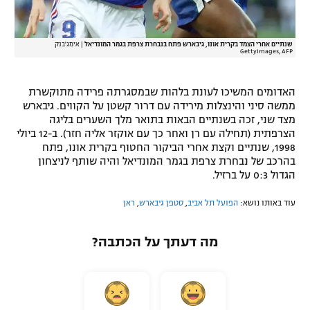
שנתיים אחרי הצמד בקרית אונו, גיבארש פתח בנבחרת צרפת בגמר המונדיאל
|
אימג'בנק
GettyImages, AFP
האדומים המשיכו לעונת בלהות שבמסגרתה פרידה מתוקשרת
ממשה סיני והינצלות מירידה עם דרור קשטן על הקווים. גיבארש
מצד שני, זכה בשנתיים הבאות בתואר מלך השערים בליגה
הצרפתית (תחילה עם רן ואחר כך עם אוקזר אליה חזר). ב-12 ביולי
1998, שנתיים וקצת אחרי הביקור החטוף בקרית אונו, פתח
בהרכב של נבחרת צרפת בגמר המונדיאל והיה שותף לניצחון
הגדול 0:3 על ברזיל.
עוד באותו נושא:
הפועל תל אביב
,
סטפן גיבארש
,
ראן
מה דעתך על הכתבה?