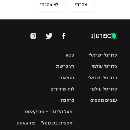
אהבתי
לא אהבתי
כדורגל ישראלי
VOD
כדורגל עולמי
רץ ברשת
ליגת העל
כדורסל ישראלי
תוצאות
ליגת
ליגה לאומית
האלופות
כדורסל עולמי
לוח שידורים
ליגת ווינר
סל
גביע הטוטו
ענפים נוספים
ברחבה
ליגה
NBA
אירופית
"מעל הליגה" – פודקאסט
ליגה לאומית
ליגיונרים
טניס
יורוליג
ליגה אנגלית
"מחצית בשכונה" – פודקאסט
כדורסל נשים
גביע המדינה
כדוריד