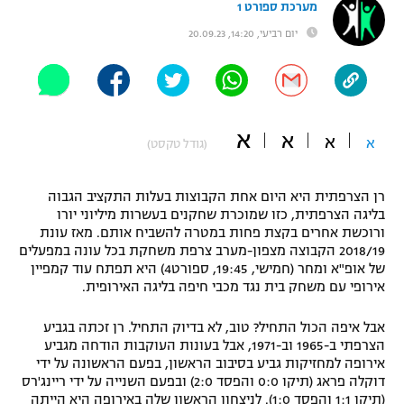
מערכת ספורט 1
"מחצית בשכונה" – פודקאסט
יום רביעי, 14:20, 20.09.23
אופניים
ספורט מוטורי
משתתפים וזוכים בפרסים
כדורמים
א
א
תקנון משתתפים וזוכים בפרסים
א
א
טניס
(גודל טקסט)
פוטבול אמריקאי NFL
תקנון עבור פעילות אלקטרה
רן הצרפתית היא היום אחת הקבוצות בעלות התקציב הגבוה
גיימינג E-Sports
בייסבול MLB
בליגה הצרפתית, כזו שמוכרת שחקנים בעשרות מיליוני יורו
תקנון עבור פעילות ספורט 1 – "מרלן"
ורוכשת אחרים בקצת פחות במטרה להשביח אותם. מאז עונת
2018/19 הקבוצה מצפון-מערב צרפת משחקת בכל עונה במפעלים
ספורט אתגרי ואקסטרים
תנאי שימוש
של אופ"א ומחר (חמישי, 19:45, ספורט4) היא תפתח עוד קמפיין
אירופי עם משחק בית נגד מכבי חיפה בליגה האירופית.
אומנויות לחימה
אבל איפה הכול התחיל? טוב, לא בדיוק התחיל. רן זכתה בגביע
מדיניות פרטיות
גיימינג E-Sports
הצרפתי ב-1965 וב-1971, אבל בעונות העוקבות הודחה מגביע
אירופה למחזיקות גביע בסיבוב הראשון, בפעם הראשונה על ידי
דוקלה פראג (תיקו 0:0 והפסד 2:0) ובפעם השנייה על ידי ריינג'רס
תקנון פעילות ספורט 1
(תיקו 1:1 והפסד 1:0). לניצחון הראשון שלה באירופה היא הייתה