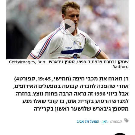
כדורסל נשים
נבחרת ישראל
יורוליג
ליגה ספרדית
טניס
VOD
מכבי תל אביב
מכבי חיפה
יורוקאפ
ליגה איטלקית
כדוריד
הפועל חולון
בית"ר ירושלים
רץ ברשת
ליגה צרפתית
כדורעף
הפועל ירושלים
מכבי תל אביב
ליגה הולנדית
שחייה
תוצאות
שחקן נבחרת צרפת ב-1998, סטפן גיבארש
|
GettyImages, Ben
דני אבדיה
הפועל תל אביב
Radford
ליגה טורקית
ג'ודו
רן תארח את מכבי חיפה (חמישי, 19:45, ספורט4)
הפועל חיפה
לוח שידורים
אחרי שהפכה לחברה קבועה במפעלים האירופים,
ליגה סינית
אגרוף
אבל ביוני 1996 זה נראה הרבה פחות נוצץ. בחזרה
הפועל באר שבע
ליגה ברזילאית
למגרש הרעוע בקרית אונו, בו קובי שאלו מנע
ברחבה
ספורט אולימפי
מסטפן גיבארש שלושער ראשון בקריירה
מכבי נתניה
ליגות נוספות
UFC
קבוצות:
ראן
הפועל תל אביב
"מעל הליגה" – פודקאסט
בני יהודה
היאבקות WWE