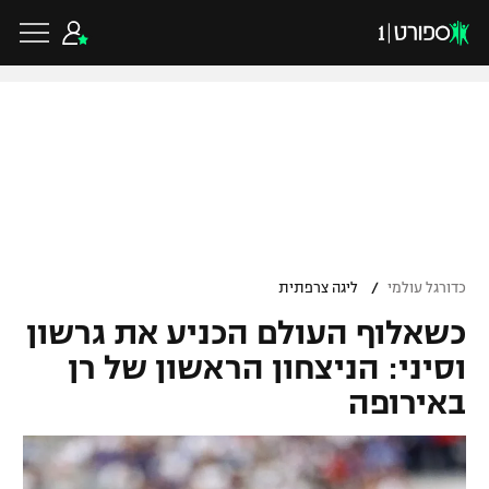
כדורגל ישראלי
ליגת העל
כדורגל עולמי
/
כדורגל עולמי
ליגה צרפתית
ליגה לאומית
כשאלוף העולם הכניע את גרשון
ליגת האלופות
כדורסל ישראלי
גביע הטוטו
וסיני: הניצחון הראשון של רן
ליגה אירופית
באירופה
ליגת ווינר סל
ליגיונרים
כדורסל עולמי
ליגה אנגלית
ליגה לאומית
גביע המדינה
NBA
ליגה גרמנית
ענפים נוספים