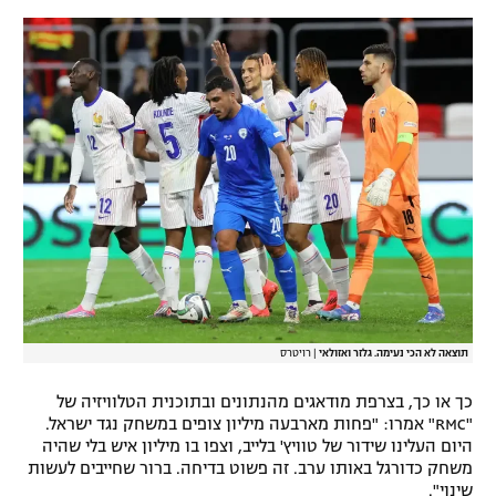
רשיון להקרנה פומבית לבית עסק
הצטרפות לחבילת הערוצים
לוח דרושים – ג'ובנט
תגיות
המגזין
תוצאה לא הכי נעימה. גלזר ואזולאי
|
רויטרס
כך או כך, בצרפת מודאגים מהנתונים ובתוכנית הטלוויזיה של
"RMC" אמרו: "פחות מארבעה מיליון צופים במשחק נגד ישראל.
היום העלינו שידור של טוויץ' בלייב, וצפו בו מיליון איש בלי שהיה
משחק כדורגל באותו ערב. זה פשוט בדיחה. ברור שחייבים לעשות
שינוי".