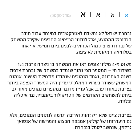
"מחצית בשכונה" – פודקאסט
א
אופניים
א
א
א
(גודל טקסט)
ספורט מוטורי
משתתפים וזוכים בפרסים
נבחרת ישראל לא נחשבת לאטרקטיבית במיוחד עבור חובב
הכדורגל הממוצע, אבל לנתוני הרייטינג החריגים שקיבל המשחק
כדורמים
של נבחרת צרפת מול הכחולים-לבנים ביום חמישי, אף אחד
תקנון משתתפים וזוכים בפרסים
טניס
בטלוויזיה המקומית לא ציפה.
פוטבול אמריקאי NFL
תקנון עבור פעילות אלקטרה
פשוט מ-4 מיליון צופים ראו את המשחק בו ניצחה צרפת 1:4
גיימינג E-Sports
בשידור חי – המספר הכי נמוך שנמדד במשחק של נבחרת צרפת
בייסבול MLB
תקנון עבור פעילות ספורט 1 – "מרלן"
בשנה האחרונה, ואחד הנמוכים שנמדדו מתחילת העשור. אומנם
המשחק ששודר בערוץ הממלכתי עדיין היה המשדר הנצפה ביותר
ספורט אתגרי ואקסטרים
בצרפת באותו ערב, אבל עדיין מדובר במספרים נמוכים מאוד גם
תנאי שימוש
ביחס למשחקים הקודמים של הטריקולור בקמפיין, נגד איטליה
אומנויות לחימה
ובלגיה.
מדיניות פרטיות
בצרפת ציינו שלא רק זהות היריבה תרמה לנתונים הנמוכים, אלא
גיימינג E-Sports
גם היעדרותו של קיליאן אמבפה הפצוע והפרישה של אנטואן
גריזמן, שנחשב לסמל בנבחרת.
תקנון פעילות ספורט 1