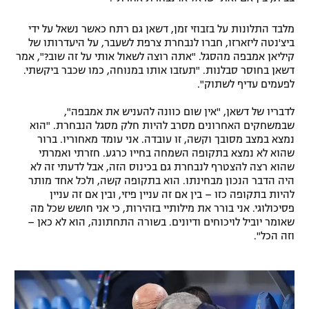
רשיון להקרנה פומבית לבית עסק
מלבד התלונות על בזבוזי זמן, דשאן גם רתח כאשר נשאל על ידי
ביצ'נטה ליזארזו, חברו לנבחרת צרפת לשעבר, על היעדרותו של
הצטרפות לחבילת הערוצים
קיליאן אמבפה מהסגל. "אתה רוצה לשאול אותי על זה שוב?", אמר
דשאן בחוסר סבלנות. "תעזבו אותו במנוחה, כמו שכבר ביקשתי.
לוח דרושים – ג'ובנט
לפעמים עדיף לשתוק".
לדבריו של דשאן, "אין שום כוונה להעניש את אמבפה",
תגיות
שבמשחקים האחרונים מסרב להיות חלק מסגל הנבחרת. "הוא
נמצא במצב מסובך וקשה, זו עובדה. אני עומד מאחוריו. ברור
המגזין
שהוא לא נמצא בתקופה השמחה בחייו כרגע. חזרתי ואמרתי
שהוא רצה להצטרף לנבחרת גם בכינוס הזה, אבל לדעתי זה לא
היה הדבר הנכון מבחינתו. הוא בתקופה קשה, ולכל אחד מותר
להיות בתקופה כזו – בין אם זה עניין פיזי, ובין אם זה עניין
פסיכולוגי. אני בורר את מילותיי בזהירות, כי אני חושש שכל מה
שאומר יוביל לויכוחים ודיונים. בשורה התחתונה, הוא לא כאן –
וזה הכל".