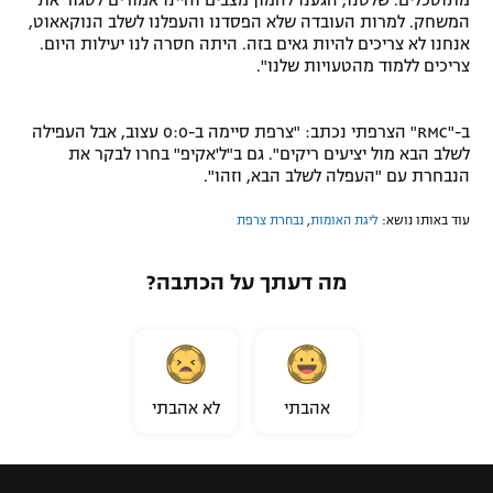
מתוסכלים. שלטנו, הגענו להמון מצבים והיינו אמורים לסגור את
המשחק. למרות העובדה שלא הפסדנו והעפלנו לשלב הנוקאאוט,
אנחנו לא צריכים להיות גאים בזה. היתה חסרה לנו יעילות היום.
צריכים ללמוד מהטעויות שלנו".
ב-"RMC" הצרפתי נכתב: "צרפת סיימה ב-0:0 עצוב, אבל העפילה
לשלב הבא מול יציעים ריקים". גם ב"ל'אקיפ" בחרו לבקר את
הנבחרת עם "העפלה לשלב הבא, וזהו".
עוד באותו נושא:
ליגת האומות
,
נבחרת צרפת
מה דעתך על הכתבה?
אהבתי
לא אהבתי