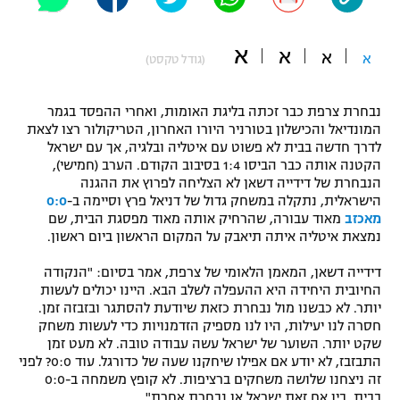
"מחצית בשכונה" – פודקאסט
אופניים
א
א
א
א
(גודל טקסט)
ספורט מוטורי
משתתפים וזוכים בפרסים
נבחרת צרפת כבר זכתה בליגת האומות, ואחרי ההפסד בגמר
כדורמים
המונדיאל והכישלון בטורניר היורו האחרון, הטריקולור רצו לצאת
תקנון משתתפים וזוכים בפרסים
טניס
לדרך חדשה בבית לא פשוט עם איטליה ובלגיה, אך עם ישראל
פוטבול אמריקאי NFL
הקטנה אותה כבר הביסו 1:4 בסיבוב הקודם. הערב (חמישי),
תקנון עבור פעילות אלקטרה
הנבחרת של דידייה דשאן לא הצליחה לפרוץ את ההגנה
הישראלית, נתקלה במשחק גדול של דניאל פרץ וסיימה ב-
0:0
גיימינג E-Sports
בייסבול MLB
מאכזב
מאוד עבורה, שהרחיק אותה מאוד מפסגת הבית, שם
תקנון עבור פעילות ספורט 1 – "מרלן"
נמצאת איטליה איתה תיאבק על המקום הראשון ביום ראשון.
ספורט אתגרי ואקסטרים
תנאי שימוש
דידייה דשאן, המאמן הלאומי של צרפת, אמר בסיום: "הנקודה
החיובית היחידה היא ההעפלה לשלב הבא. היינו יכולים לעשות
אומנויות לחימה
יותר. לא כבשנו מול נבחרת כזאת שיודעת להסתגר ובזבזה זמן.
מדיניות פרטיות
חסרה לנו יעילות, היו לנו מספיק הזדמנויות כדי לעשות משחק
גיימינג E-Sports
שקט יותר. השוער של ישראל עשה עבודה טובה. לא מעט זמן
התבזבז, לא יודע אם אפילו שיחקנו שעה של כדורגל. עוד 0:0? לפני
תקנון פעילות ספורט 1
זה ניצחנו שלושה משחקים ברציפות. לא קופץ משמחה ב-0:0
בבית, בין אם זאת ישראל או נבחרת אחרת".