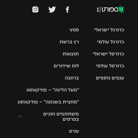
כדורגל ישראלי
VOD
כדורגל עולמי
רץ ברשת
ליגת העל
כדורסל ישראלי
תוצאות
ליגת
ליגה לאומית
האלופות
כדורסל עולמי
לוח שידורים
ליגת ווינר
סל
גביע הטוטו
ענפים נוספים
ברחבה
ליגה
NBA
אירופית
"מעל הליגה" – פודקאסט
ליגה לאומית
ליגיונרים
טניס
יורוליג
ליגה אנגלית
"מחצית בשכונה" – פודקאסט
כדורסל נשים
גביע המדינה
כדוריד
יורוקאפ
ליגה גרמנית
משתתפים וזוכים
בפרסים
מכבי תל
נבחרת
כדורעף
אביב
ישראל
ליגה
טניס
ספרדית
תקנון משתתפים