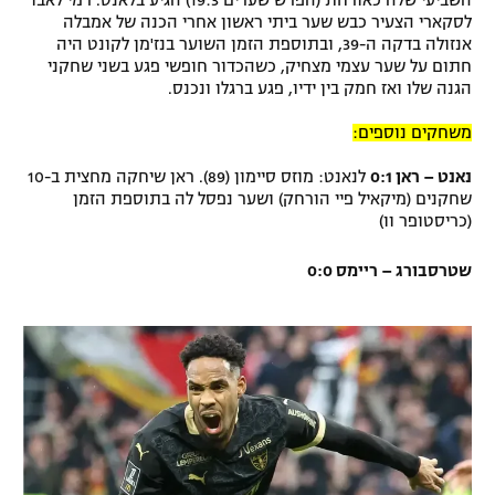
השביעי שלה כאורחת (הפרש שערים 19:3) הגיע בלאנס. רמי לאבו
לסקארי הצעיר כבש שער ביתי ראשון אחרי הכנה של אמבלה
אנזולה בדקה ה-39, ובתוספת הזמן השוער בנז'מן לקונט היה
חתום על שער עצמי מצחיק, כשהכדור חופשי פגע בשני שחקני
הגנה שלו ואז חמק בין ידיו, פגע ברגלו ונכנס.
משחקים נוספים:
נאנט – ראן 0:1
לנאנט: מוזס סיימון (89). ראן שיחקה מחצית ב-10
שחקנים (מיקאיל פיי הורחק) ושער נפסל לה בתוספת הזמן
(כריסטופר וו)
שטרסבורג – ריימס 0:0