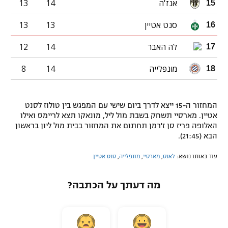
אנז'ה
14
13
15
סנט אטיין
13
13
16
לה האבר
14
12
17
מונפלייה
14
8
18
המחזור ה-15 ייצא לדרך ביום שישי עם המפגש בין טולוז לסנט
אטיין. מארסיי תשחק בשבת מול ליל, מונאקו תצא לריימס ואילו
האלופה פריז סן ז'רמן תחתום את המחזור בבית מול ליון בראשון
הבא (21:45).
עוד באותו נושא:
לאנס
,
מארסיי
,
מונפלייה
,
סנט אטיין
מה דעתך על הכתבה?