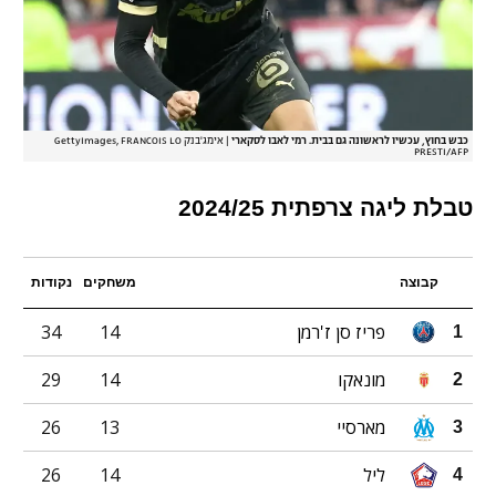
כבש בחוץ, עכשיו לראשונה גם בבית. רמי לאבו לסקארי
|
אימג'בנק GettyImages, FRANCOIS LO
PRESTI/AFP
טבלת ליגה צרפתית 2024/25
קבוצה
משחקים
נקודות
פריז סן ז'רמן
14
34
1
מונאקו
14
29
2
מארסיי
13
26
3
ליל
14
26
4