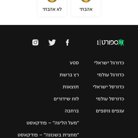
אהבתי
לא אהבתי
כדורגל ישראלי
VOD
כדורגל עולמי
רץ ברשת
ליגת העל
כדורסל ישראלי
תוצאות
ליגת
ליגה לאומית
האלופות
כדורסל עולמי
לוח שידורים
ליגת ווינר
סל
גביע הטוטו
ענפים נוספים
ברחבה
ליגה
NBA
אירופית
"מעל הליגה" – פודקאסט
ליגה לאומית
ליגיונרים
טניס
יורוליג
ליגה אנגלית
"מחצית בשכונה" – פודקאסט