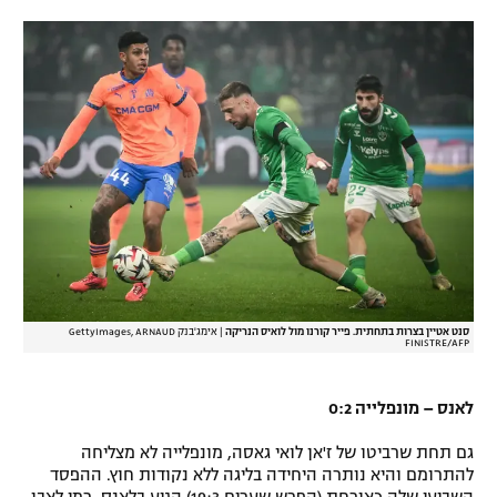
רשיון להקרנה פומבית לבית עסק
הצטרפות לחבילת הערוצים
לוח דרושים – ג'ובנט
תגיות
המגזין
סנט אטיין בצרות בתחתית. פייר קורנו מול לואיס הנריקה
|
אימג'בנק GettyImages, ARNAUD
FINISTRE/AFP
לאנס – מונפלייה 0:2
גם תחת שרביטו של ז'אן לואי גאסה, מונפלייה לא מצליחה
להתרומם והיא נותרה היחידה בליגה ללא נקודות חוץ. ההפסד