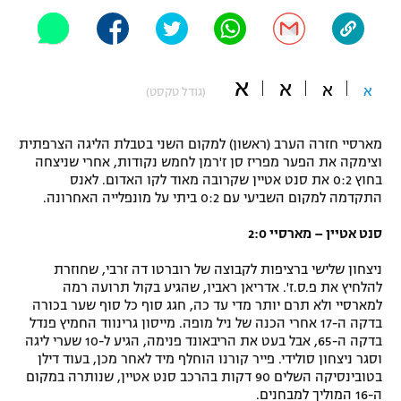
"מחצית בשכונה" – פודקאסט
אופניים
ספורט מוטורי
א
משתתפים וזוכים בפרסים
א
א
א
(גודל טקסט)
כדורמים
תקנון משתתפים וזוכים בפרסים
טניס
מארסיי חזרה הערב (ראשון) למקום השני בטבלת הליגה הצרפתית
וצימקה את הפער מפריז סן ז'רמן לחמש נקודות, אחרי שניצחה
פוטבול אמריקאי NFL
תקנון עבור פעילות אלקטרה
בחוץ 0:2 את סנט אטיין שקרובה מאוד לקו האדום. לאנס
התקדמה למקום השביעי עם 0:2 ביתי על מונפלייה האחרונה.
גיימינג E-Sports
בייסבול MLB
תקנון עבור פעילות ספורט 1 – "מרלן"
סנט אטיין – מארסיי 2:0
ספורט אתגרי ואקסטרים
תנאי שימוש
ניצחון שלישי ברציפות לקבוצה של רוברטו דה זרבי, שחוזרת
להלחיץ את פ.ס.ז'. אדריאן ראביו, שהגיע בקול תרועה רמה
אומנויות לחימה
למארסיי ולא תרם יותר מדי עד כה, חגג סוף כל סוף שער בכורה
בדקה ה-17 אחרי הכנה של ניל מופה. מייסון גרינווד החמיץ פנדל
מדיניות פרטיות
גיימינג E-Sports
בדקה ה-65, אבל בעט את הריבאונד פנימה, הגיע ל-10 שערי ליגה
וסגר ניצחון סולידי. פייר קורנו הוחלף מיד לאחר מכן, בעוד דילן
בטובינסיקה השלים 90 דקות בהרכב סנט אטיין, שנותרה במקום
תקנון פעילות ספורט 1
ה-16 המוליך למבחנים.