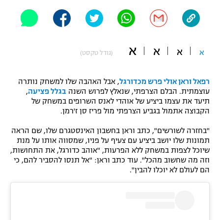
"מחצית בשכונה" – פודקאסט
אופניים
ספורט מוטורי
משתתפים וזוכים בפרסים
א
א
א
א
(גודל טקסט)
כדורמים
תקנון משתתפים וזוכים בפרסים
טניס
רפאל וראן אולי פרש מכדורגל
, אבל האהבה שלו למשחק נותרה
פוטבול אמריקאי NFL
עוצמתית. הבלם הצרפתי, שנאלץ לפרוש השנה
בגלל פציעה
,
תקנון עבור פעילות אלקטרה
תיעד את עצמו ביציע של אוהדי לאנס השרופים במשחק של
הקבוצה אתמול בגביע הצרפתי מול פריז סן ז'רמן.
גיימינג E-Sports
בייסבול MLB
תקנון עבור פעילות ספורט 1 – "מרלן"
"בחזרה לשורשים", כתב וראן בחשבון האינסטגרם שלו, שם הראה
ספורט אתגרי ואקסטרים
תמונות שלו יושב ביציע עם צעיף על פניו, שמסווה אותו על מנת
תנאי שימוש
שיוכל לצפות במשחק ללא הפרעות, "אוהב כדורגל, את התחושות,
וזה מה שחשוב מהכל". עוד כתב וראן: "אל תנסו להסביר להם, כי
אומנויות לחימה
הם לעולם לא יוכלו להבין".
מדיניות פרטיות
גיימינג E-Sports
תקנון פעילות ספורט 1