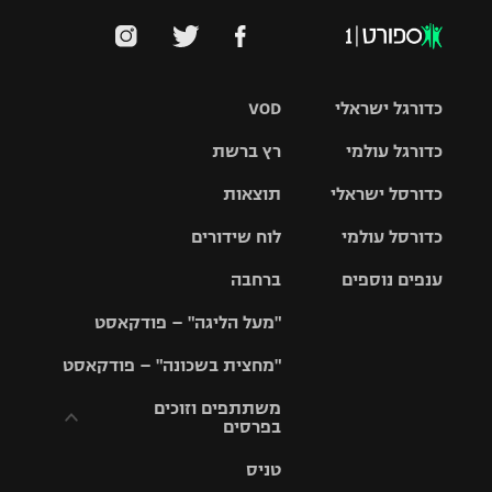
כדורגל ישראלי
VOD
כדורגל עולמי
רץ ברשת
ליגת העל
כדורסל ישראלי
תוצאות
ליגת
ליגה לאומית
האלופות
כדורסל עולמי
לוח שידורים
ליגת ווינר
סל
גביע הטוטו
ענפים נוספים
ברחבה
ליגה
NBA
אירופית
"מעל הליגה" – פודקאסט
ליגה לאומית
ליגיונרים
טניס
יורוליג
ליגה אנגלית
"מחצית בשכונה" – פודקאסט
כדורסל נשים
גביע המדינה
כדוריד
יורוקאפ
ליגה גרמנית
משתתפים וזוכים
בפרסים
מכבי תל
נבחרת
כדורעף
אביב
ישראל
ליגה
טניס
ספרדית
תקנון משתתפים