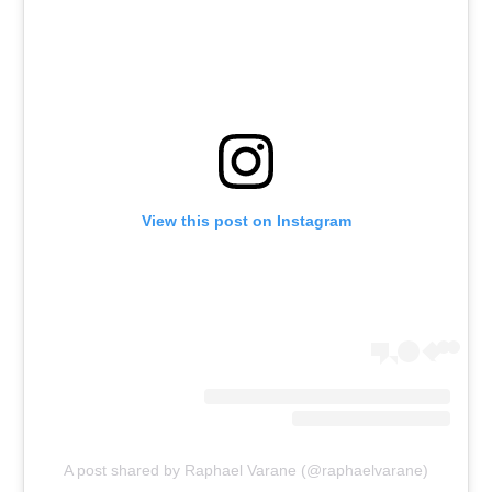
רשיון להקרנה פומבית לבית עסק
הצטרפות לחבילת הערוצים
לוח דרושים – ג'ובנט
תגיות
View this post on Instagram
המגזין
A post shared by Raphael Varane (@raphaelvarane)