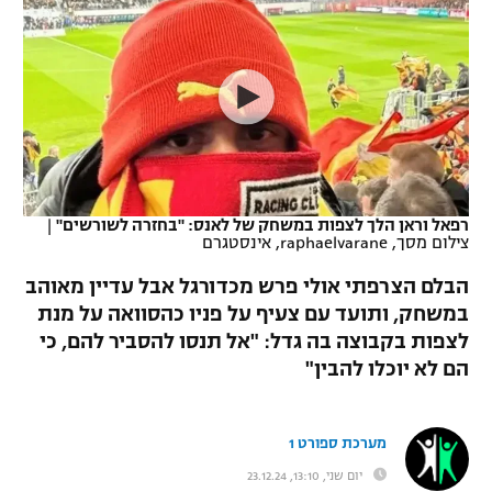
כדורסל נשים
נבחרת ישראל
יורוליג
ליגה ספרדית
טניס
VOD
מכבי תל אביב
מכבי חיפה
יורוקאפ
ליגה איטלקית
כדוריד
הפועל חולון
בית"ר ירושלים
רץ ברשת
ליגה צרפתית
כדורעף
הפועל ירושלים
מכבי תל אביב
ליגה הולנדית
שחייה
תוצאות
רפאל וראן הלך לצפות במשחק של לאנס: "בחזרה לשורשים"
|
דני אבדיה
הפועל תל אביב
צילום מסך, raphaelvarane, אינסטגרם
ליגה טורקית
ג'ודו
הבלם הצרפתי אולי פרש מכדורגל אבל עדיין מאוהב
הפועל חיפה
לוח שידורים
במשחק, ותועד עם צעיף על פניו כהסוואה על מנת
ליגה סינית
אגרוף
לצפות בקבוצה בה גדל: "אל תנסו להסביר להם, כי
הפועל באר שבע
ליגה ברזילאית
הם לא יוכלו להבין"
ברחבה
ספורט אולימפי
מכבי נתניה
ליגות נוספות
UFC
מערכת ספורט 1
"מעל הליגה" – פודקאסט
בני יהודה
יום שני, 13:10, 23.12.24
היאבקות WWE