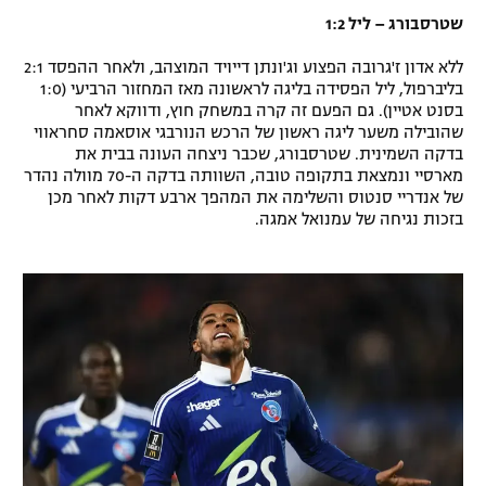
שטרסבורג – ליל 1:2
ללא אדון ז'גרובה הפצוע וג'ונתן דייויד המוצהב, ולאחר ההפסד 2:1
בליברפול, ליל הפסידה בליגה לראשונה מאז המחזור הרביעי (1:0
בסנט אטיין). גם הפעם זה קרה במשחק חוץ, ודווקא לאחר
שהובילה משער ליגה ראשון של הרכש הנורבגי אוסאמה סחראווי
בדקה השמינית. שטרסבורג, שכבר ניצחה העונה בבית את
מארסיי ונמצאת בתקופה טובה, השוותה בדקה ה-70 מוולה נהדר
של אנדריי סנטוס והשלימה את המהפך ארבע דקות לאחר מכן
בזכות נגיחה של עמנואל אמגה.