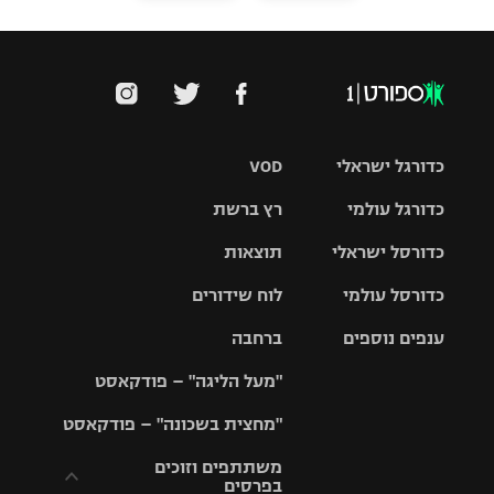
כדורגל ישראלי
VOD
כדורגל עולמי
רץ ברשת
ליגת העל
כדורסל ישראלי
תוצאות
ליגת
ליגה לאומית
האלופות
כדורסל עולמי
לוח שידורים
ליגת ווינר
סל
גביע הטוטו
ענפים נוספים
ברחבה
ליגה
NBA
אירופית
"מעל הליגה" – פודקאסט
ליגה לאומית
ליגיונרים
טניס
יורוליג
ליגה אנגלית
"מחצית בשכונה" – פודקאסט
כדורסל נשים
גביע המדינה
כדוריד
יורוקאפ
ליגה גרמנית
משתתפים וזוכים
בפרסים
מכבי תל
נבחרת