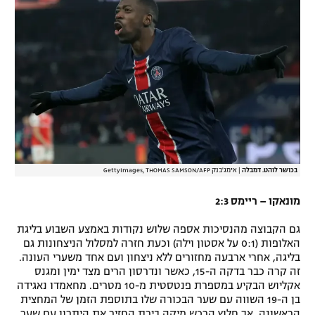
בכושר לוהט. דמבלה
|
אימג'בנק GettyImages, THOMAS SAMSON/AFP
מונאקו – ריימס 2:3
גם הקבוצה מהנסיכות אספה שלוש נקודות באמצע השבוע בליגת
האלופות (0:1 על אסטון וילה) וכעת חזרה למסלול הניצחונות גם
בליגה, אחרי ארבעה מחזורים ללא ניצחון ועם אחד משערי העונה.
זה קרה כבר בדקה ה-15, כאשר ונדרסון הרים מצד ימין ומגנס
אקליוש הבקיע במספרת פנטסטית מ-10 מטרים. מחאמדו נאגידה
בן ה-19 השווה עם שער הבכורה שלו בתוספת הזמן של המחצית
הראשונה, אך חלוץ הרכש מיקה בירת החזיר את היתרון עם שער