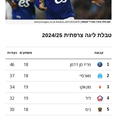
חגג וולה נהדר. אנדריי סנטוס
|
אימג'בנק GettyImages, ELSA RANCEL/AFP
טבלת ליגה צרפתית 2024/25
קבוצה
משחקים
נקודות
פריז סן ז'רמן
18
46
1
מארסיי
18
37
2
מונאקו
19
34
3
ליל
19
32
4
ניס
18
30
5