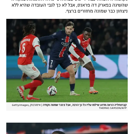
שהשיגה בפארק דה פראנס, אבל לא כך לגבי העובדה שהיא ללא
רשיון להקרנה פומבית לבית עסק
ניצחון כבר שמונה מחזורים ברצף.
הצטרפות לחבילת הערוצים
לוח דרושים – ג'ובנט
תגיות
המגזין
קברצחליה הראה מדוע שילמו עליו כל כך הרבה, אבל פ.ס.ז' שמטה נקודה
|
אימג'בנק GettyImages,
THOMAS SAMSON/AFP