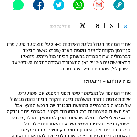
"מחצית בשכונה" – פודקאסט
אופניים
א
א
א
א
(גודל טקסט)
ספורט מוטורי
משתתפים וזוכים בפרסים
כדורמים
אחרי המהפך הגדול בליגת האלופות ב-2:4 על מנצ'סטר סיטי, פריז
תקנון משתתפים וזוכים בפרסים
טניס
סן ז'רמן מקווה לחגיגה נוספת הערב (שבת) כאשר חביצ'ה
פוטבול אמריקאי NFL
קברצחליה יערוך בכורה במשחק הביתי מול ריימס. מונאקו
תקנון עבור פעילות אלקטרה
התאוששה עם 2:3 על ראן המאכזבת ועלתה למקום השלישי על
חשבון ליל, שהפסידה 2:1 בשטרסבורג.
גיימינג E-Sports
בייסבול MLB
תקנון עבור פעילות ספורט 1 – "מרלן"
פריז סן ז'רמן – ריימס 1:1
ספורט אתגרי ואקסטרים
תנאי שימוש
אחרי המהפך על מנצ'סטר סיטי ולפני המפגש עם שטוטגרט,
אלופת צרפת נותרה מושלמת בליגה והקהל הביתי נהנה מבישול
אומנויות לחימה
של חביצ'ה קברצחליה בהופעת הבכורה של הרכש הנוצץ, אבל
מדיניות פרטיות
רצף תשעת הניצחונות בכל המסגרות נקטע. הגאורגי פתח ובדקה
גיימינג E-Sports
ה-47 יצא לסלאלום נפלא שבסיומו הכין לעוסמאן דמבלה, שכבש
משחק רביעי ברציפות ושישי משבעת האחרונים שלו בכל
תקנון פעילות ספורט 1
המסגרות. עם זאת, היתרון החזיק רק תשע דקות כי קייטו
נקאמורה השווה עבור ריימס שבהחלט יכולה להתגאות בנקודה