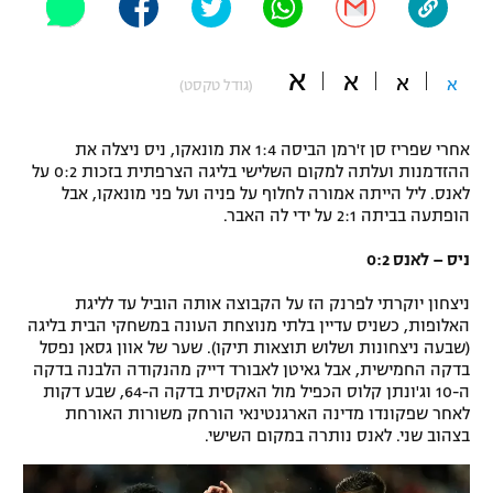
"מחצית בשכונה" – פודקאסט
אופניים
א
א
א
א
(גודל טקסט)
ספורט מוטורי
משתתפים וזוכים בפרסים
אחרי שפריז סן ז'רמן הביסה 1:4 את מונאקו, ניס ניצלה את
כדורמים
תקנון משתתפים וזוכים בפרסים
ההזדמנות ועלתה למקום השלישי בליגה הצרפתית בזכות 0:2 על
טניס
לאנס. ליל הייתה אמורה לחלוף על פניה ועל פני מונאקו, אבל
פוטבול אמריקאי NFL
הופתעה בביתה 2:1 על ידי לה האבר.
תקנון עבור פעילות אלקטרה
גיימינג E-Sports
בייסבול MLB
ניס – לאנס 0:2
תקנון עבור פעילות ספורט 1 – "מרלן"
ניצחון יוקרתי לפרנק הז על הקבוצה אותה הוביל עד לליגת
ספורט אתגרי ואקסטרים
האלופות, כשניס עדיין בלתי מנוצחת העונה במשחקי הבית בליגה
תנאי שימוש
(שבעה ניצחונות ושלוש תוצאות תיקו). שער של אוון גסאן נפסל
אומנויות לחימה
בדקה החמישית, אבל גאיטן לאבורד דייק מהנקודה הלבנה בדקה
ה-10 וג'ונתן קלוס הכפיל מול האקסית בדקה ה-64, שבע דקות
מדיניות פרטיות
לאחר שפקונדו מדינה הארגנטינאי הורחק משורות האורחת
גיימינג E-Sports
בצהוב שני. לאנס נותרה במקום השישי.
תקנון פעילות ספורט 1