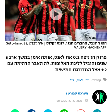
כדורסל נשים
נבחרת ישראל
יורוליג
ליגה ספרדית
טניס
VOD
מכבי תל אביב
מכבי חיפה
יורוקאפ
ליגה איטלקית
כדוריד
הפועל חולון
בית"ר ירושלים
רץ ברשת
ליגה צרפתית
כדורעף
הפועל ירושלים
מכבי תל אביב
הוא התנצל, החברים חגגו. ג'ונתן קלוס
|
אימג'בנק GettyImages,
VALERY HACHE/AFP
ליגה הולנדית
שחייה
תוצאות
דני אבדיה
הפועל תל אביב
פרנק הז ניצח 0:2 את לאנס, אותה אימן במשך ארבע
ליגה טורקית
ג'ודו
שנים והוביל לליגת האלופות. לה האבר הדהימה עם
הפועל חיפה
לוח שידורים
1:2 אצל המדורגת חמישית
ליגה סינית
אגרוף
הפועל באר שבע
קבוצות:
ניס
לאנס
ליל
ליגה ברזילאית
ברחבה
ספורט אולימפי
מכבי נתניה
מערכת ספורט 1
ליגות נוספות
UFC
"מעל הליגה" – פודקאסט
שבת, 20:25, 08.02.25
בני יהודה
היאבקות WWE