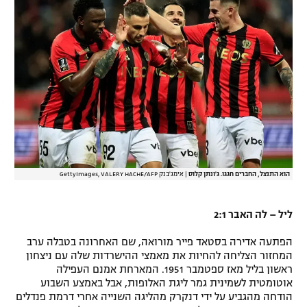
רשיון להקרנה פומבית לבית עסק
הצטרפות לחבילת הערוצים
לוח דרושים – ג'ובנט
תגיות
המגזין
הוא התנצל, החברים חגגו. ג'ונתן קלוס
|
אימג'בנק GettyImages, VALERY HACHE/AFP
ליל – לה האבר 2:1
הפתעה אדירה בסטאד פייר מורואה, שם האחרונה בטבלה ערב
המחזור הצליחה להחיות את מאמצי ההישרדות שלה עם ניצחון
ראשון בליל מאז ספטמבר 1951. המארחת אמנם העפילה
אוטומטית לשמינית גמר ליגת האלופות, אבל באמצע השבוע
הודחה מהגביע על ידי דנקרק מהליגה השנייה אחרי דרמת פנדלים