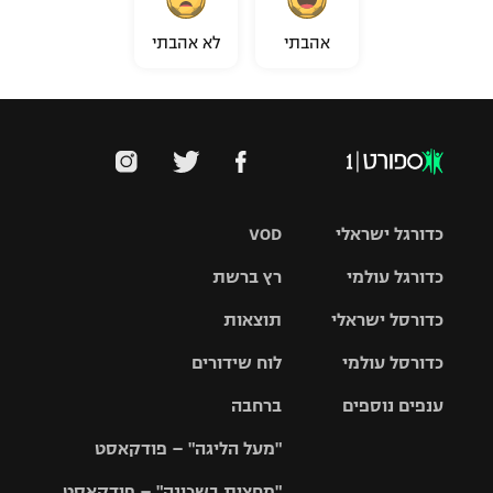
אהבתי
לא אהבתי
כדורגל ישראלי
VOD
כדורגל עולמי
רץ ברשת
ליגת העל
כדורסל ישראלי
תוצאות
ליגת
ליגה לאומית
האלופות
כדורסל עולמי
לוח שידורים
ליגת ווינר
סל
גביע הטוטו
ענפים נוספים
ברחבה
ליגה
NBA
אירופית
"מעל הליגה" – פודקאסט
ליגה לאומית
ליגיונרים
טניס
יורוליג
ליגה אנגלית
"מחצית בשכונה" – פודקאסט