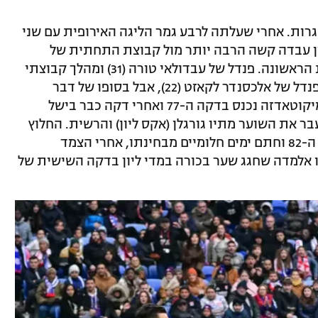
רות. אחרי שעלתה לרבע גמר הליגה האירופית עם שני
יון עבדה קשה הרבה יותר מול קבוצת התחתית של
דידייה דיגאר שביצעה מהפך עוד במחצית הראשונה. פנדל של עבדולאי טורה (31) ומהלך קבוצתי
בסיומו כבש ז'וזואה קאזימיר (45+1) מחקו פנדל של אלכסנדר לקאזט (22), אבל בסופו של דבר
המחליפים של ליון עשו את ההבדל. ז'ורז' מיקוטאדזה נכנס בדקה ה-77 ואחרי דקה כבר בישל
ר את השוער מתיו גורגלן (אקס ליון) והרשית. החלוץ
הגאורגי השלים את המהפך עם טיל בדקה ה-82 וחתם ימים חלומיים מבחינתו, אחרי הצמד
גו אלמדה שחגג שער בכורה במדי ליון בדקה השישית של