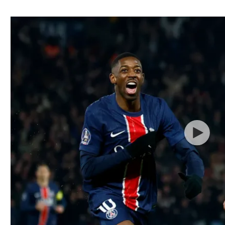
ל אביב
ליגה טורקית
תל אביב
ליגה סינית
חיפה
ליגה ברזילאית
באר שבע
ליגות נוספות
תניה
דה