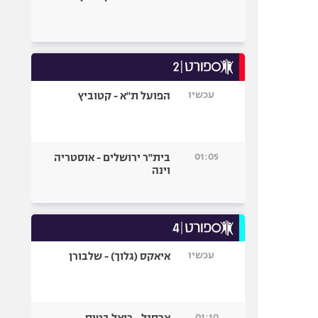
עכשיו
הפועל ת"א - קטוביץ
01:05
בית"ר ירושלים - אוסטריה
וינה
עכשיו
איאקס (גלוך) - שלבורן
01:10