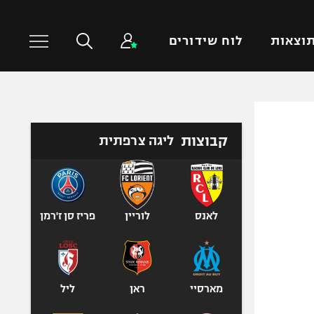
וצאות
לוח שידורים
כדורסל עולמי
ענפים נוספים
קבוצות
ליגה צרפתית
NBA
טניס
יורוליג
כדוריד
יורוקאפ
כדורעף
שחייה
לאנס
לוריין
פריז סן ז'רמן
ג'ודו
אגרוף
ספורט אולימפי
מארסיי
ראן
ליל
UFC