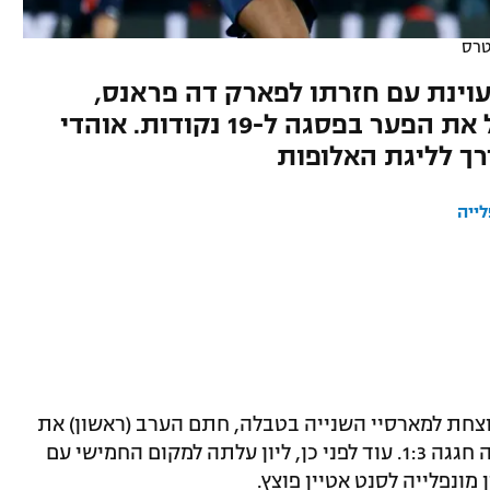
טרס
וינת עם חזרתו לפארק דה פראנס,
דמבלה שוב כבש ב-1:3 שהגדיל את הפער בפסגה ל-19 נקודות. אוהדי
רך לליגת האלופות
לייה
נוצחת למארסיי השנייה בטבלה, חתם הערב (ראשון) את
המחזור ה-26 בליגה הצרפתית, כשהאלופה חגגה 1:3. עוד לפני כן, ליון עלתה למקום החמישי עם