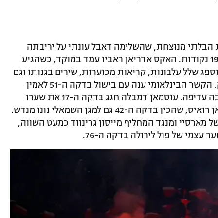
ת הבלתי מנוצחת, שהשלימה דאבל עונתי על יריבתה
המושבעת והגדילה את יתרונה בפסגה ל-19 נקודות. האקס אדריאן ראביו עמד במוקד, כשהגיע
פג שלל עלבונות, קריאות מכוערות, שירים בגנותו וגם
שלט שהונף נגדו ונגד האמא/סוכנת ורוניק. הקשר הבינלאומי ענה עם בישול בדקה ה-51 לאמין
גואירי, אבל זה היה רק שער מצמק מול יריבה עדיפה. עוסמאן דמבלה חגג בדקה ה-17 את שערו
ה-21 בליגה אחרי כדור עומק חכם של פביאן רואיס, שהכין בדקה ה-42 גם למגן השמאלי נונו מנדש.
מארסיי ומנגד המחליף מייסון גרינווד כמעט השווה,
 עצמי של פול לירולה בדקה ה-76.