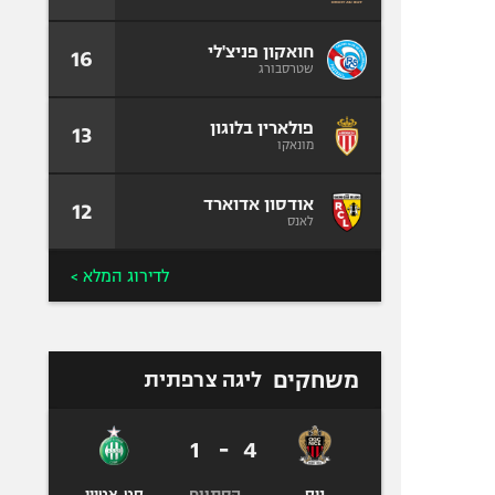
חואקון פניצ'לי
16
שטרסבורג
פולארין בלוגון
13
מונאקו
אודסון אדוארד
12
לאנס
לדירוג המלא >
משחקים
ליגה צרפתית
1
-
4
הסתיים