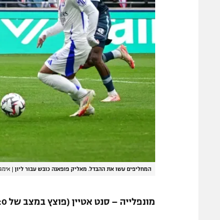
המחליפים עשו את ההבדל. מאליק פופאנה כובש עבור ליון
|
אימג'בנק ASSIGNOLE/AFP
מונפלייה – סנט אטיין (פוצץ במצב של 2:0)