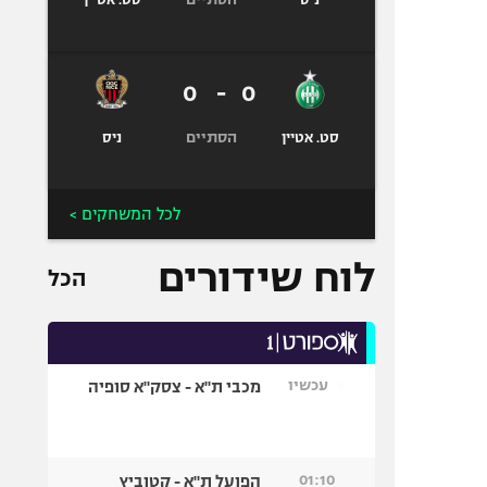
ניס
סט. אטיין
0
-
0
הסתיים
סט. אטיין
ניס
לכל המשחקים >
לוח שידורים
הכל
עכשיו
מכבי ת"א - צסק"א סופיה
01:10
הפועל ת"א - קטוביץ