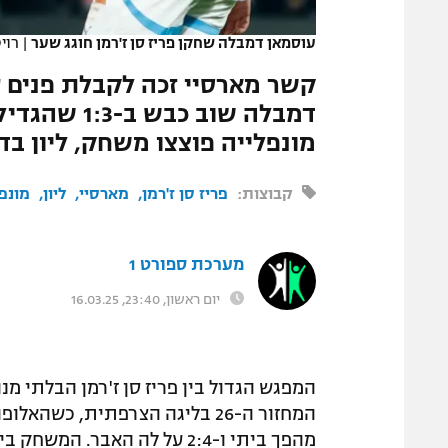
המגזין
עוסמאן דמבלה שחקן פריז סן ז'רמן חוגג שער
|
רוי
קשר מארסיי זכה לקבלת פנים ע
מונפלייה פוצצו משחק, ליון בד
קבוצות:
פריז סן ז'רמן
מארסיי
ליון
מונפ
מערכת ספורט 1
יום ראשון, 23:40, 16.03.25
המפגש הגדול בין פריז סן ז'רמן הבלתי מ
מהפך ביתי ו-2:4 על לה האבר. המשחק בין מונפלייה לסנט אטיין פוצץ.