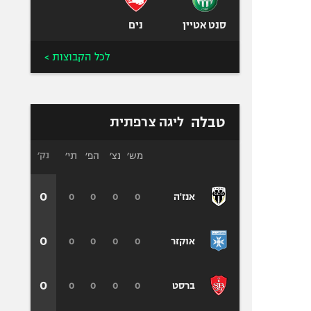
סנט אטיין
נים
לכל הקבוצות >
טבלה
ליגה צרפתית
מש׳
נצ׳
הפ׳
תי׳
נק׳
0
0
0
0
0
אנז'ה
0
0
0
0
0
אוקזר
0
0
0
0
0
ברסט