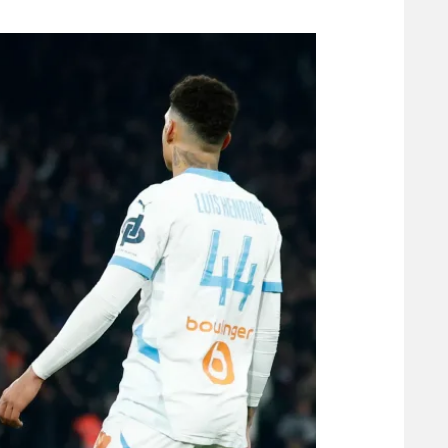
משתתפים וזוכים בפרסים
מכבי ת
הפועל 
תקנון משתתפים וזוכים בפרסים
הפועל 
תקנון עבור פעילות אלקטרה
הפועל 
תקנון עבור פעילות ספורט 1 – "מרלן"
מכבי נ
טניס
בני יהו
גיימינג E-Sports
תנאי שימוש
מדיניות פרטיות
תקנון פעילות ספורט 1
רשיון להקרנה פומבית לבית עסק
הצטרפות לחבילת הערוצים
לוח דרושים – ג'ובנט
תגיות