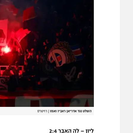
השלט נגד אדריאן ראביו ואמו
|
רויטרס
ליון – לה האבר 2:4