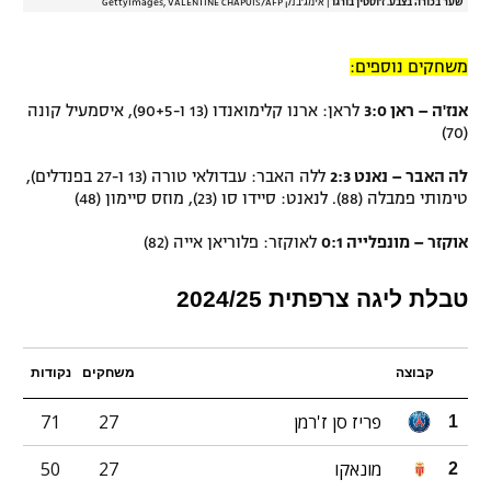
שער בכורה בצבע. ז'וסטין בורגו
|
אימג'בנק GettyImages, VALENTINE CHAPUIS/AFP
משחקים נוספים:
אנז'ה – ראן 3:0
לראן: ארנו קלימואנדו (13 ו-90+5), איסמעיל קונה
(70)
לה האבר – נאנט 2:3
ללה האבר: עבדולאי טורה (13 ו-27 בפנדלים),
טימותי פמבלה (88). לנאנט: סיידו סו (23), מוזס סיימון (48)
אוקזר – מונפלייה 0:1
לאוקזר: פלוריאן אייה (82)
טבלת ליגה צרפתית 2024/25
קבוצה
משחקים
נקודות
פריז סן ז'רמן
27
71
1
מונאקו
27
50
2