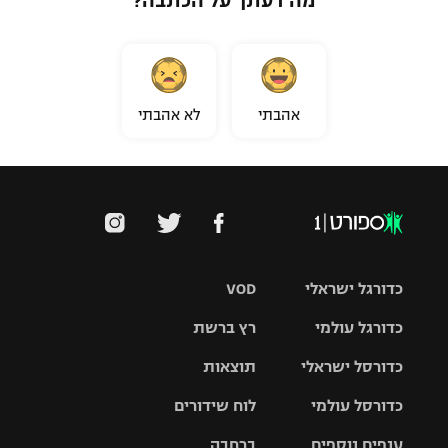
מה דעתך על הכתבה?
אהבתי
לא אהבתי
כדורגל ישראלי
VOD
כדורגל עולמי
רץ ברשת
ליגת העל
כדורסל ישראלי
תוצאות
ליגת
ליגה לאומית
האלופות
כדורסל עולמי
לוח שידורים
ליגת ווינר
סל
גביע הטוטו
ענפים נוספים
ברחבה
ליגה