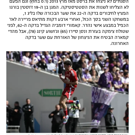
הסגולים לא ניצחו את ברסט מאז מרץ 2013 (0:1 בחוץ) וגם הפעם
לא הצליחו לשנות את הסטטיסטיקה. המגן בן ה-19 ז'וסטין בורגו
רשיון להקרנה פומבית לבית עסק
הפציץ לחיבורים בדקה ה-22 את שער הבכורה שלו בליג 1,
במשחקו השני בסך הכול, ואחרי ארבע דקות מתיאס פריירה לאז'
הצטרפות לחבילת הערוצים
הכפיל במבצע אישי נהדר. קאמורי דומביה הגדיל בדקה ה-62, לפני
שטולוז צימקה בעזרת ונסן סיירו (65) וג'ושוע קינג (78), אבל מהדי
לוח דרושים – ג'ובנט
קמארה הבטיח את הניצחון של האורחת עם שער בדקה
האחרונה.
תגיות
המגזין