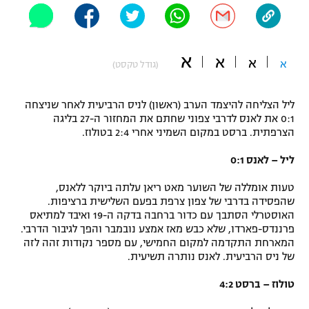
"מחצית בשכונה" – פודקאסט
אופניים
א
א
ספורט מוטורי
א
א
משתתפים וזוכים בפרסים
(גודל טקסט)
כדורמים
ליל הצליחה להיצמד הערב (ראשון) לניס הרביעית לאחר שניצחה
תקנון משתתפים וזוכים בפרסים
טניס
0:1 את לאנס לדרבי צפוני שחתם את המחזור ה-27 בליגה
פוטבול אמריקאי NFL
הצרפתית. ברסט במקום השמיני אחרי 2:4 בטולוז.
תקנון עבור פעילות אלקטרה
גיימינג E-Sports
ליל – לאנס 0:1
בייסבול MLB
תקנון עבור פעילות ספורט 1 – "מרלן"
טעות אומללה של השוער מאט ריאן עלתה ביוקר ללאנס,
ספורט אתגרי ואקסטרים
שהפסידה בדרבי של צפון צרפת בפעם השלישית ברציפות.
תנאי שימוש
האוסטרלי הסתבך עם כדור ברחבה בדקה ה-19 ואיבד למתיאס
אומנויות לחימה
פרננדס-פארדו, שלא כבש מאז אמצע נובמבר והפך לגיבור הדרבי.
המארחת התקדמה למקום החמישי, עם מספר נקודות זהה לזה
מדיניות פרטיות
של ניס הרביעית. לאנס נותרה תשיעית.
גיימינג E-Sports
טולוז – ברסט 4:2
תקנון פעילות ספורט 1