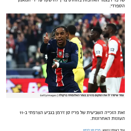
של פריז בגמר האלופות בהחלט צריך להישקל על ידי המאמן
הספרדי.
רשיון להקרנה פומבית לבית עסק
הצטרפות לחבילת הערוצים
לוח דרושים – ג'ובנט
תגיות
המגזין
צמד שיסדר לו את המקום בהרכב בגמר האלופות? ברקולה
|
GettyImages
זאת הזכייה השביעית של פריז סן ז'רמן בגביע הצרפתי ב-11
העונות האחרונות.
עוד באותו נושא:
פריז סן ז'רמן