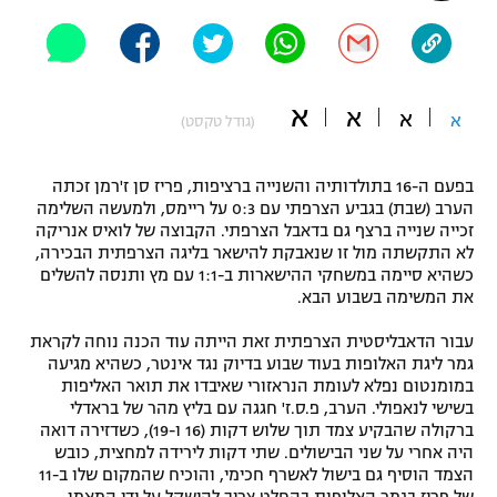
"מחצית בשכונה" – פודקאסט
אופניים
ספורט מוטורי
משתתפים וזוכים בפרסים
א
א
א
א
(גודל טקסט)
כדורמים
תקנון משתתפים וזוכים בפרסים
טניס
בפעם ה-16 בתולדותיה והשנייה ברציפות, פריז סן ז'רמן זכתה
פוטבול אמריקאי NFL
הערב (שבת) בגביע הצרפתי עם 0:3 על ריימס, ולמעשה השלימה
תקנון עבור פעילות אלקטרה
זכייה שנייה ברצף גם בדאבל הצרפתי. הקבוצה של לואיס אנריקה
לא התקשתה מול זו שנאבקת להישאר בליגה הצרפתית הבכירה,
גיימינג E-Sports
בייסבול MLB
כשהיא סיימה במשחקי ההישארות ב-1:1 עם מץ ותנסה להשלים
תקנון עבור פעילות ספורט 1 – "מרלן"
את המשימה בשבוע הבא.
ספורט אתגרי ואקסטרים
תנאי שימוש
עבור הדאבליסטית הצרפתית זאת הייתה עוד הכנה נוחה לקראת
גמר ליגת האלופות בעוד שבוע בדיוק נגד אינטר, כשהיא מגיעה
אומנויות לחימה
במומנטום נפלא לעומת הנראזורי שאיבדו את תואר האליפות
מדיניות פרטיות
בשישי לנאפולי. הערב, פ.ס.ז' חגגה עם בליץ מהר של בראדלי
גיימינג E-Sports
ברקולה שהבקיע צמד תוך שלוש דקות (16 ו-19), כשדזירה דואה
היה אחרי על שני הבישולים. שתי דקות לירידה למחצית, כובש
תקנון פעילות ספורט 1
הצמד הוסיף גם בישול לאשרף חכימי, והוכיח שהמקום שלו ב-11