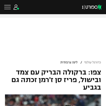
כדורגל ישראלי
ליגת העל
כדורגל עולמי
/
כדורגל עולמי
ליגה צרפתית
ליגה לאומית
צפו: ברקולה הבריק עם צמד
ליגת האלופות
כדורסל ישראלי
גביע הטוטו
ובישול, פריז סן ז'רמן זכתה גם
ליגה אירופית
בגביע
ליגת ווינר סל
ליגיונרים
כדורסל עולמי
ליגה אנגלית
ליגה לאומית
גביע המדינה
NBA
ליגה גרמנית
ענפים נוספים