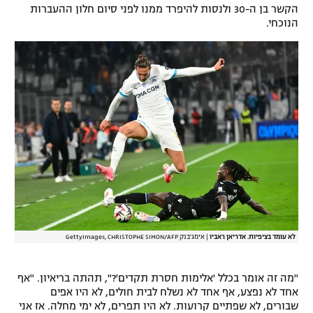
הקשר בן ה-30 ולנסות להיפרד ממנו לפני סיום חלון ההעברות
רשיון להקרנה פומבית לבית עסק
הנוכחי.
הצטרפות לחבילת הערוצים
לוח דרושים – ג'ובנט
תגיות
המגזין
לא עומד בציפיות. אדריאן ראביו
|
אימג'בנק GettyImages, CHRISTOPHE SIMON/AFP
"מה זה אומר בכלל 'אלימות חסרת תקדים'?", תהתה בריאיון. "אף
אחד לא נפצע, אף אחד לא נשלח לבית חולים, לא היו אפים
שבורים, לא שפתיים קרועות. לא היו תפרים, לא ימי מחלה. אז אני