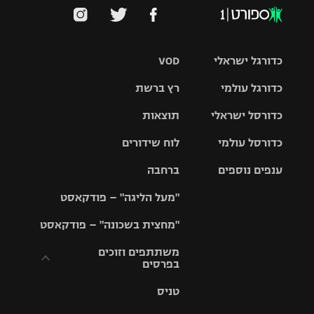
כדורגל ישראלי
VOD
כדורגל עולמי
רץ ברשת
ליגת העל
כדורסל ישראלי
תוצאות
ליגת
ליגה לאומית
האלופות
כדורסל עולמי
לוח שידורים
ליגת ווינר
סל
גביע הטוטו
ענפים נוספים
ברחבה
ליגה
NBA
אירופית
"מעל הליגה" – פודקאסט
ליגה לאומית
ליגיונרים
טניס
יורוליג
ליגה אנגלית
"מחצית בשכונה" – פודקאסט
כדורסל נשים
גביע המדינה
כדוריד
יורוקאפ
ליגה גרמנית
משתתפים וזוכים
בפרסים
מכבי תל
נבחרת
כדורעף
אביב
ישראל
ליגה
טניס
ספרדית
תקנון משתתפים
שחייה
הפועל חולון
מכבי חיפה
וזוכים בפרסים