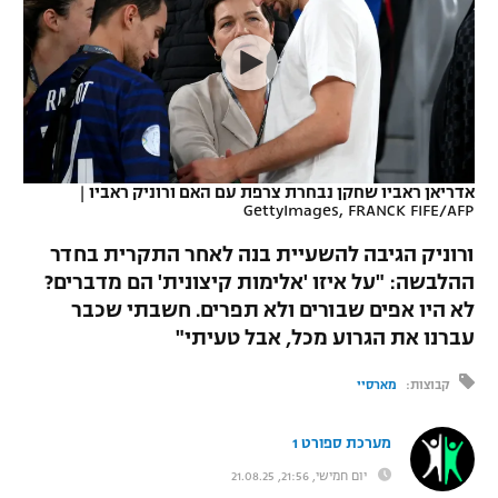
כדורסל נשים
נבחרת ישראל
יורוליג
ליגה ספרדית
טניס
VOD
מכבי תל אביב
מכבי חיפה
יורוקאפ
ליגה איטלקית
כדוריד
הפועל חולון
בית"ר ירושלים
רץ ברשת
ליגה צרפתית
כדורעף
הפועל ירושלים
מכבי תל אביב
אדריאן ראביו שחקן נבחרת צרפת עם האם ורוניק ראביו
|
GettyImages, FRANCK FIFE/AFP
ליגה הולנדית
שחייה
תוצאות
דני אבדיה
הפועל תל אביב
ורוניק הגיבה להשעיית בנה לאחר התקרית בחדר
ליגה טורקית
ג'ודו
ההלבשה: "על איזו 'אלימות קיצונית' הם מדברים?
הפועל חיפה
לוח שידורים
לא היו אפים שבורים ולא תפרים. חשבתי שכבר
ליגה סינית
אגרוף
עברנו את הגרוע מכל, אבל טעיתי"
הפועל באר שבע
ליגה ברזילאית
ברחבה
ספורט אולימפי
קבוצות:
מארסיי
מכבי נתניה
ליגות נוספות
UFC
מערכת ספורט 1
"מעל הליגה" – פודקאסט
בני יהודה
יום חמישי, 21:56, 21.08.25
היאבקות WWE