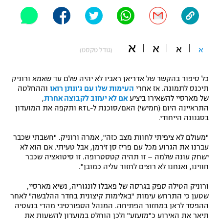
"מחצית בשכונה" – פודקאסט
אופניים
ספורט מוטורי
א
משתתפים וזוכים בפרסים
א
א
א
(גודל טקסט)
כדורמים
תקנון משתתפים וזוכים בפרסים
טניס
כל סיפור בהקשר של אדריאן ראביו לא יהיה שלם עד שאמא ורוניק
תיכנס לתמונה. אז אחרי
העימות שלו עם ג'ונתן רואו
וההחלטה
פוטבול אמריקאי NFL
תקנון עבור פעילות אלקטרה
של מארסיי להשאירו ביציע
אם לא יעזוב לקבוצה אחרת
,
התראיינה היום (חמישי) האם/סוכנת ל-RTL ותקפה את המועדון
גיימינג E-Sports
בייסבול MLB
בסגנונה הייחודי.
תקנון עבור פעילות ספורט 1 – "מרלן"
ספורט אתגרי ואקסטרים
"מעולם לא ציפיתי לחוות מצב כזה", אמרה ורוניק. "חשבתי שכבר
תנאי שימוש
עברנו את הגרוע מכל עם פריז סן ז'רמן, אבל טעיתי. אם הוא לא
ישחק עונה שלמה – זו תהיה קטסטרופה. זו סיטואציה שכבר
אומנויות לחימה
חווינו, ואנחנו לא רוצים לחזור עליה כמובן".
מדיניות פרטיות
גיימינג E-Sports
ורוניק הטילה ספק בגרסה של פאבלו לונגוריה, נשיא מארסיי,
שטען כי התרחש עימות "באלימות קיצונית בחדר ההלבשה" לאחר
ההפסד לראן במחזור הפתיחה. המנהל הספורטיבי מהדי בנעטיה
תקנון פעילות ספורט 1
תיאר את האירוע כ"מזעזע" ולכן הוחלט במועדון להשעות את