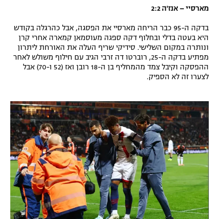
מארסיי – אנז'ה 2:2
רשיון להקרנה פומבית לבית עסק
בדקה ה-95 כבר הריחה מארסיי את הפסגה, אבל כהרגלה בקודש
הצטרפות לחבילת הערוצים
היא בעטה בדלי ובחלוף דקה ספגה מעוסמאן קמארה אחרי קרן
ונותרה במקום השלישי. סידיקי שריף העלה את האורחת ליתרון
מפתיע בדקה ה-25, רוברטו דה זרבי הגיב עם חילוף משולש לאחר
לוח דרושים – ג'ובנט
ההפסקה וקיבל צמד מהמחליף בן ה-18 רובן ואז (52 ו-70) אבל
לצערו זה לא הספיק.
תגיות
המגזין