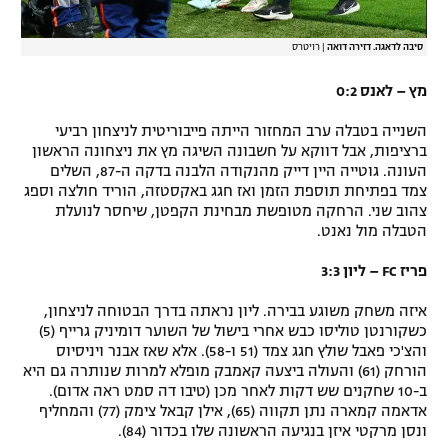
סיבה לדאגה. דזירה דואה
|
רויטרס
מץ – לאנס 0:2
השנייה בטבלה ערב המחזור הייתה פייבוריטית לניצחון רביעי
ברציפות, אבל דווקא על חשבונה השיגה מץ את ניצחונה הראשון
העונה. גוטייה היין דייק מהנקודה הלבנה בדקה ה-87, השלים
צמד בפתיחת תוספת הזמן ואז חגג באקסטזה, הוריד חולצה וספג
צהוב שני. הרחקה מטופשת מבחינת הקפטן, שיחסר לנועלת
הטבלה מול נאנט.
פריז FC – ליון 3:3
איזה משחק משוגע בבירה. ליון נראתה בדרך הבטוחה לניצחון,
כשקורנטן טוליסו כבש אחרי בישול של השוער דומיניק גרייף (5)
והצ'כי פאבל שולץ חגג צמד (51 ו-58). אלא שאז אבנר ויניסיוס
הורחק (61) והעולה ביצעה קאמבק מופלא למרות שנותרה גם היא
ב-10 שחקנים שש דקות לאחר מכן (טיבו דה סמט ראה אדום).
אדאמה קמארה נתן תקווה (65), אילן קבאל צימק (77) והמחליף
ונסן מרקטי איזן בנגיעה הראשונה שלו בכדור (84).