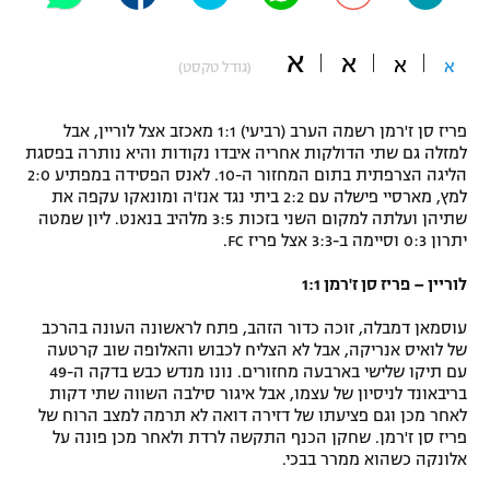
"מחצית בשכונה" – פודקאסט
אופניים
א
א
א
א
(גודל טקסט)
ספורט מוטורי
משתתפים וזוכים בפרסים
פריז סן ז'רמן רשמה הערב (רביעי) 1:1 מאכזב אצל לוריין, אבל
כדורמים
למזלה גם שתי הדולקות אחריה איבדו נקודות והיא נותרה בפסגת
תקנון משתתפים וזוכים בפרסים
הליגה הצרפתית בתום המחזור ה-10. לאנס הפסידה במפתיע 2:0
טניס
למץ, מארסיי פישלה עם 2:2 ביתי נגד אנז'ה ומונאקו עקפה את
פוטבול אמריקאי NFL
שתיהן ועלתה למקום השני בזכות 3:5 מלהיב בנאנט. ליון שמטה
תקנון עבור פעילות אלקטרה
יתרון 0:3 וסיימה ב-3:3 אצל פריז FC.
גיימינג E-Sports
בייסבול MLB
תקנון עבור פעילות ספורט 1 – "מרלן"
לוריין – פריז סן ז'רמן 1:1
ספורט אתגרי ואקסטרים
תנאי שימוש
עוסמאן דמבלה, זוכה כדור הזהב, פתח לראשונה העונה בהרכב
של לואיס אנריקה, אבל לא הצליח לכבוש והאלופה שוב קרטעה
אומנויות לחימה
עם תיקו שלישי בארבעה מחזורים. נונו מנדש כבש בדקה ה-49
בריבאונד לניסיון של עצמו, אבל איגור סילבה השווה שתי דקות
מדיניות פרטיות
גיימינג E-Sports
לאחר מכן וגם פציעתו של דזירה דואה לא תרמה למצב הרוח של
פריז סן ז'רמן. שחקן הכנף התקשה לרדת ולאחר מכן פונה על
אלונקה כשהוא ממרר בבכי.
תקנון פעילות ספורט 1