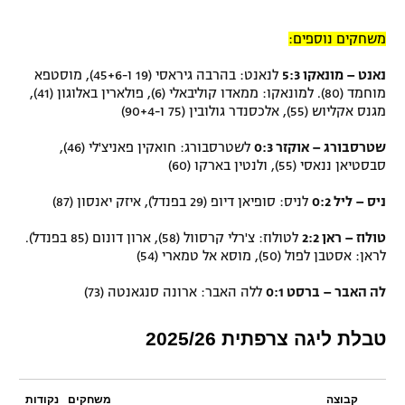
משחקים נוספים:
נאנט – מונאקו 5:3
לנאנט: בהרבה גיראסי (19 ו-45+6), מוסטפא
מוחמד (80). למונאקו: ממאדו קוליבאלי (6), פולארין באלוגון (41),
מגנס אקליוש (55), אלכסנדר גולובין (75 ו-90+4)
שטרסבורג – אוקזר 0:3
לשטרסבורג: חואקין פאניצ'לי (46),
סבסטיאן ננאסי (55), ולנטין בארקו (60)
ניס – ליל 0:2
לניס: סופיאן דיופ (29 בפנדל), איזק יאנסון (87)
טולוז – ראן 2:2
לטולוז: צ'רלי קרסוול (58), ארון דונום (85 בפנדל).
לראן: אסטבן לפול (50), מוסא אל טמארי (54)
לה האבר – ברסט 0:1
ללה האבר: ארונה סנגאנטה (73)
טבלת ליגה צרפתית 2025/26
קבוצה
משחקים
נקודות