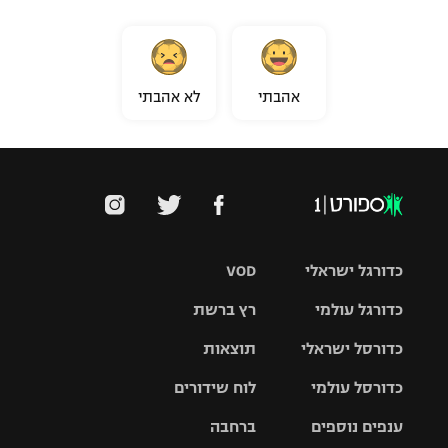
אהבתי
לא אהבתי
כדורגל ישראלי
VOD
כדורגל עולמי
רץ ברשת
ליגת העל
כדורסל ישראלי
תוצאות
ליגת
ליגה לאומית
האלופות
כדורסל עולמי
לוח שידורים
ליגת ווינר
סל
גביע הטוטו
ענפים נוספים
ברחבה
ליגה
NBA
אירופית