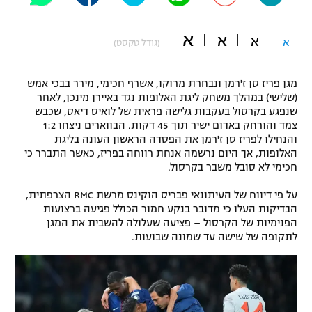
"מחצית בשכונה" – פודקאסט
אופניים
א
א
א
א
(גודל טקסט)
ספורט מוטורי
משתתפים וזוכים בפרסים
מגן פריז סן ז'רמן ונבחרת מרוקו, אשרף חכימי, מירר בבכי אמש
כדורמים
(שלישי) במהלך משחק ליגת האלופות נגד באיירן מינכן, לאחר
תקנון משתתפים וזוכים בפרסים
שנפגע בקרסול בעקבות גלישה פראית של לואיס דיאס, שכבש
טניס
צמד והורחק באדום ישיר תוך 45 דקות. הבווארים ניצחו 1:2
פוטבול אמריקאי NFL
והנחילו לפריז סן ז'רמן את הפסדה הראשון העונה בליגת
תקנון עבור פעילות אלקטרה
האלופות, אך היום נרשמה אנחת רווחה בפריז, כאשר התברר כי
גיימינג E-Sports
בייסבול MLB
חכימי לא סובל משבר בקרסול.
תקנון עבור פעילות ספורט 1 – "מרלן"
על פי דיווח של העיתונאי פבריס הוקינס מרשת RMC הצרפתית,
ספורט אתגרי ואקסטרים
תנאי שימוש
הבדיקות העלו כי מדובר בנקע חמור הכולל פגיעה ברצועות
הפנימיות של הקרסול – פציעה שעלולה להשבית את המגן
אומנויות לחימה
לתקופה של שישה עד שמונה שבועות.
מדיניות פרטיות
גיימינג E-Sports
תקנון פעילות ספורט 1