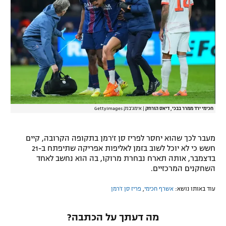
רשיון להקרנה פומבית לבית עסק
הצטרפות לחבילת הערוצים
לוח דרושים – ג'ובנט
תגיות
המגזין
חכימי ירד ממרר בבכי, דיאס הורחק
|
אימג'בנק GettyImages
מעבר לכך שהוא יחסר לפריז סן ז'רמן בתקופה הקרובה, קיים
חשש כי לא יוכל לשוב בזמן לאליפות אפריקה שתיפתח ב-21
בדצמבר, אותה תארח נבחרת מרוקו, בה הוא נחשב לאחד
השחקנים המרכזיים.
עוד באותו נושא:
אשרף חכימי
,
פריז סן ז'רמן
מה דעתך על הכתבה?