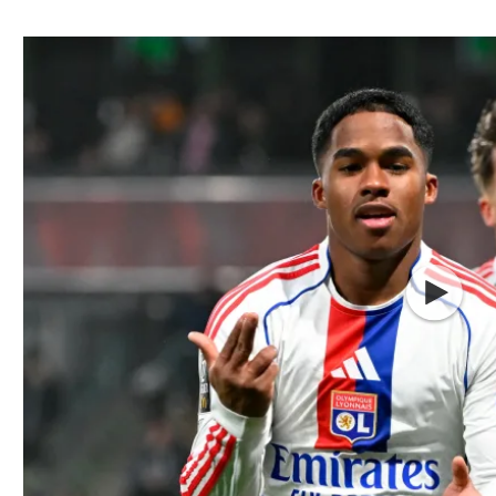
ל אביב
ליגה טורקית
תל אביב
ליגה סינית
חיפה
ליגה ברזילאית
באר שבע
ליגות נוספות
תניה
דה