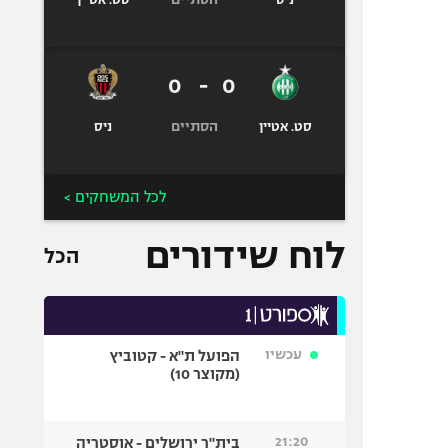
ניס
סט. אטיין
0
-
0
הסתיים
סט. אטיין
ניס
לכל המשחקים >
לוח שידורים
הכל
עכשיו
הפועל ת"א - קטוביץ
(מקוצר 10)
21:20
בית"ר ירושלים - אוסטריה