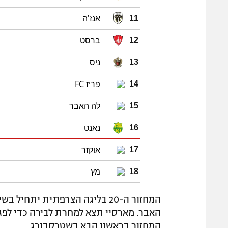
אנז'ה
11
ברסט
12
ניס
13
פריז FC
14
לה האבר
15
נאנט
16
אוקזר
17
מץ
18
המחזור בראשון הבא בשטרסבורג.