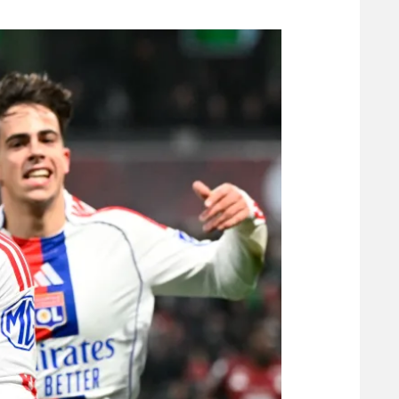
משתתפים וזוכים בפרסים
מכבי ת
הפועל 
תקנון משתתפים וזוכים בפרסים
הפועל 
תקנון עבור פעילות אלקטרה
הפועל 
תקנון עבור פעילות ספורט 1 – "מרלן"
מכבי נ
טניס
בני יהו
גיימינג E-Sports
תנאי שימוש
מדיניות פרטיות
תקנון פעילות ספורט 1
רשיון להקרנה פומבית לבית עסק
הצטרפות לחבילת הערוצים
לוח דרושים – ג'ובנט
תגיות