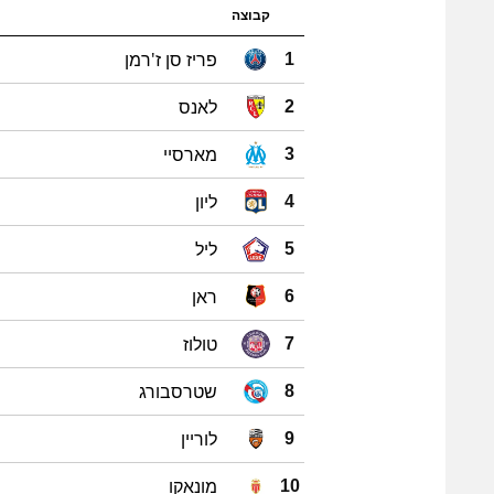
קבוצה
פריז סן ז'רמן
1
לאנס
2
מארסיי
3
ליון
4
ליל
5
ראן
6
טולוז
7
שטרסבורג
8
לוריין
9
מונאקו
10