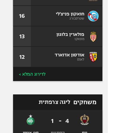
חואקון פניצ'לי
16
שטרסבורג
פולארין בלוגון
13
מונאקו
אודסון אדוארד
12
לאנס
לדירוג המלא >
משחקים
ליגה צרפתית
1
-
4
הסתיים