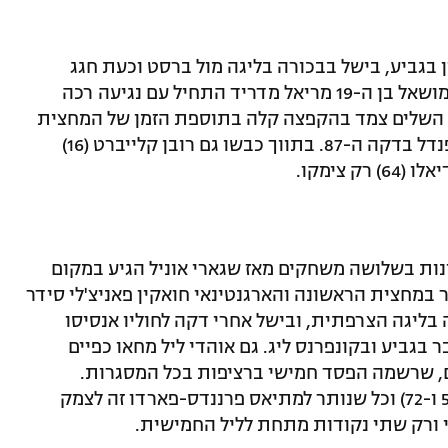
ן בגביע, בישל בבכורה בליגה מול ברסט וכעת חגג
שלושער אדיר על חשבון נועלת הטבלה. המושאל בן ה-19 מריאל מדריד התחיל עם נגיעה רכה
חרי הכנה של קורנטן טוליסו בדקה ה-11, השלים צמד בהקפצה קלה בתוספת הזמן של המחצית
הראשונה וחתם את החגיגה האישית עם פנדל בדקה ה-87. בתווך כבשו גם רובן קלייברט (16)
ות בשלושה משחקים מאז שגארי אוניל הגיע במקום
ר במחצית הראשונה והארגנטינאי חואקין פאניצ'לי סידר
בדקה ה-25 עם שערו ה-11 העונה בליגה הצרפתית, ובישל אחרי דקה לחוליו אנסיסו
בגביע ובקונפרנס ליג. גם אוהדי ליל מחאו כפיים
 שרשמה הפסד חמישי ברציפות בכל המסגרות.
מרסיאל גודו חגג צמד במחצית השנייה (58 ו-72) וכל שנותר למתיאס פרננדס-פארדו זה לצמק
ורק שתי נקודות מתחת לליל החמישית.