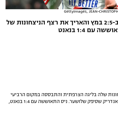
GettyImages, JEAN-CHRISTOP
היהלום הברזילאי בן ה-19 חגג ב-2:5 במץ והאריך את רצף הניצחונות של
עם 1:4 בנאנט
צחונות שלה בליגה הצרפתית והתבססה במקום הרביעי
עם 2:5 בחוץ על מץ האחרונה, בכיכובו של אנדריק שסיפק שלושער. ניס התאוששה עם 1:4 בנאנט,