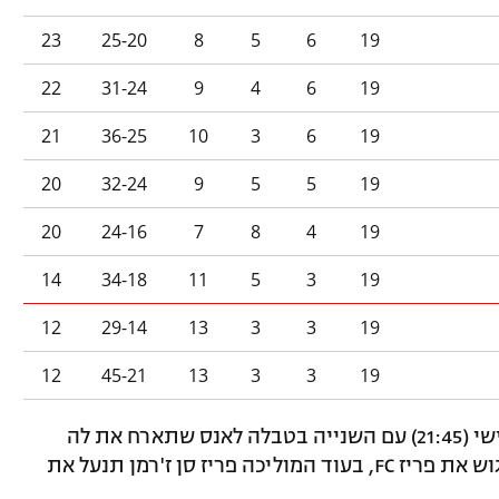
23
25-20
8
5
6
19
22
31-24
9
4
6
19
21
36-25
10
3
6
19
20
32-24
9
5
5
19
20
24-16
7
8
4
19
14
34-18
11
5
3
19
12
29-14
13
3
3
19
12
45-21
13
3
3
19
המחזור ה-20 בליגה הצרפתית יתחיל בשישי (21:45) עם השנייה בטבלה לאנס שתארח את לה
האבר. מארסיי תצא למחרת לבירה כדי לפגוש את פריז FC, בעוד המוליכה פריז סן ז'רמן תנעל את