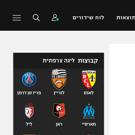
וצאות
לוח שידורים
כדורסל עולמי
ענפים נוספים
קבוצות
ליגה צרפתית
NBA
טניס
יורוליג
כדוריד
יורוקאפ
כדורעף
שחייה
לאנס
לוריין
פריז סן ז'רמן
ג'ודו
אגרוף
ספורט אולימפי
מארסיי
ראן
ליל
UFC