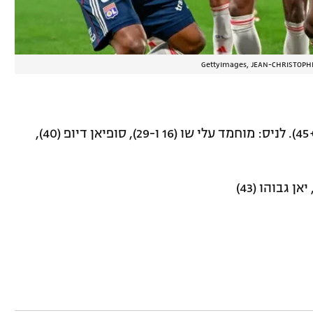
לנאנט: מוסטפא מוחמד (45+2). לניס: מוחמד עלי שו (16 ו-29), סופיאן דיופ (40),