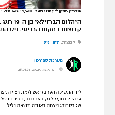
המגזין
אנדריק שחקן ליון חוגג שער
|
HE VERHAEGEN/AFP
קבוצתו במקום הרביעי. ניס התאוששה 
קבוצות:
ליון
ניס
מערכת ספורט 1
יום ראשון, 20:20, 25.01.26
ליון המשיכה הערב (ראשון) את רצף הני
שטרסבורג ניצחה באותה תוצאה בליל.