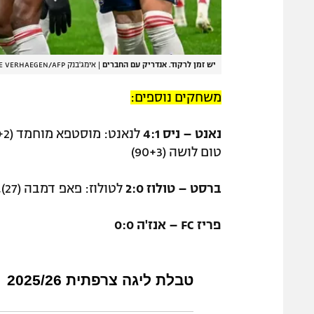
יש זמן לרקוד. אנדריק עם החברים
|
אימג'בנק GettyImages, JEAN-CHRISTOPHE VERHAEGEN/AFP
משחקים נוספים:
נאנט – ניס 4:1
טום לושה (90+3)
ברסט – טולוז 2:0
לטולוז: פאפ דמבה (27), יאן גבוהו (43)
פריז FC – אנז'ה 0:0
טבלת ליגה צרפתית 2025/26