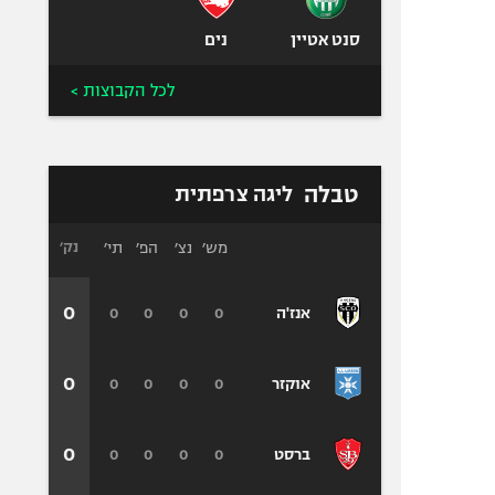
סנט אטיין
נים
לכל הקבוצות >
טבלה
ליגה צרפתית
מש׳
נצ׳
הפ׳
תי׳
נק׳
0
0
0
0
0
אנז'ה
0
0
0
0
0
אוקזר
0
0
0
0
0
ברסט