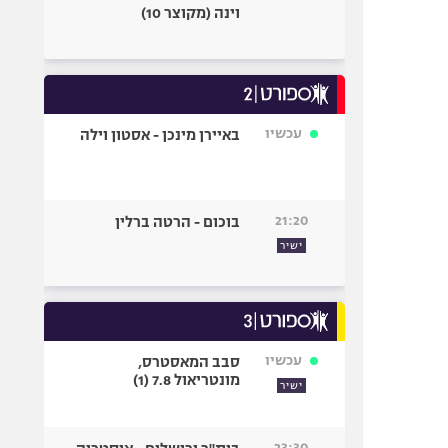
וינה (מקוצר 10)
עכשיו
באיירן מינכן - אסטון וילה
21:20
בוכום - הרטה ברלין
ישיר
עכשיו
סבב המאסטרס,
מונטריאול 7.8 (1)
ישיר
23:30