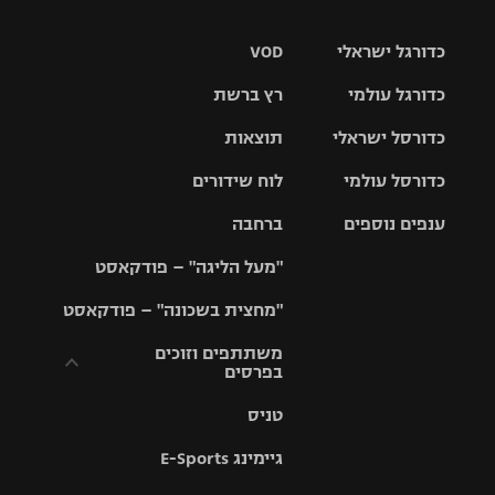
כדורגל ישראלי
VOD
כדורגל עולמי
רץ ברשת
ליגת העל
כדורסל ישראלי
תוצאות
ליגת
ליגה לאומית
האלופות
כדורסל עולמי
לוח שידורים
ליגת ווינר
סל
גביע הטוטו
ענפים נוספים
ברחבה
ליגה
NBA
אירופית
"מעל הליגה" – פודקאסט
ליגה לאומית
ליגיונרים
טניס
יורוליג
ליגה אנגלית
"מחצית בשכונה" – פודקאסט
כדורסל נשים
גביע המדינה
כדוריד
יורוקאפ
ליגה גרמנית
משתתפים וזוכים
בפרסים
מכבי תל
נבחרת
כדורעף
אביב
ישראל
ליגה
טניס
ספרדית
תקנון משתתפים
שחייה
הפועל חולון
מכבי חיפה
וזוכים בפרסים
גיימינג E-Sports
ליגה
איטלקית