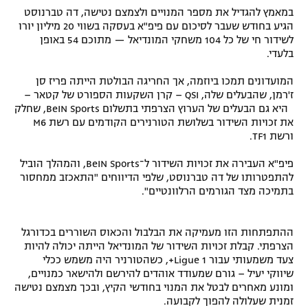
במאמץ להגדיל את מספר המנויים ולצמצם נטישה, דה טברנוסט
רשיון להקרנה פומבית לבית עסק
הגיע בחודש שעבר לסיכום עם פיפ"א בעסקה בשווי 20 מיליון יורו
לשידור חי של כל 104 משחקי המונדיאל — מתוכם 54 באופן
הצטרפות לחבילת הערוצים
בלעדי.
המועדונים תמכו ביוזמה, אך החריגה הבולטת הייתה פריז סן
לוח דרושים – ג'ובנט
ז'רמן, שהבעלים שלה, QSI – קרן השקעות הספורט של קטאר –
היא גם הבעלים של הערוץ הצרפתי בתשלום BeIN Sports, שחלק
תגיות
את זכויות השידור בשלושת הטורנירים הקודמים עם רשת M6
ורשת TF1.
המגזין
פיפ"א העבירה את זכויות השידור ל־BeIN Sports, והמהלך הוביל
להתפטרותו של דה טברנוסט, שלפי הדיווחים "התאכזב ממחסור
בתמיכה מצד הגורמים הרלוונטיים".
ההתפתחות הזו מעמיקה את הבלבול והכאוס השוררים בכדורגל
הצרפתי. קבלת זכויות השידור של המונדיאל הייתה יכולה להיות
צעד משמעותי עבור Ligue 1+, כשהטורניר היה משמש ככלי
שיווקי יעיל – גורם שמעודד אוהדים להירשם ולהישאר כמנויים,
ומונע מאחרים לבטל את המנוי בחודשי הקיץ, ובכך מצמצם נטישה
זמנית שעלולה להפוך לקבועה.