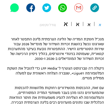
"מחצית בשכונה" – פודקאסט
אופניים
ספורט מוטורי
א
משתתפים וזוכים בפרסים
א
א
א
(גודל טקסט)
כדורמים
תקנון משתתפים וזוכים בפרסים
טניס
מנכ"ל חטיבת המדיה של הליגה הצרפתית (ליג1) התפטר לאחר
שארגונו נכשל בהשגת זכויות השידור של מונדיאל 2026 עבור
פוטבול אמריקאי NFL
תקנון עבור פעילות אלקטרה
שירות הסטרימינג הישיר. ההתפטרות נובעת בעיקר מהתערבות
קטארית, שעמוסה בניגודי אינטרסים, בהליך ניסיון הרכישה של
גיימינג E-Sports
בייסבול MLB
זכויות השידור של המונדיאלים ב-2026 ו-2030.
תקנון עבור פעילות ספורט 1 – "מרלן"
ספורט אתגרי ואקסטרים
ניקולה דה טברנוסט הצטרף ל־LFP Media כדי להוביל את השקת
תנאי שימוש
הפלטפורמה Ligue1+, שצברה הצלחה ראשונית עם למעלה
ממיליון מנויים.
אומנויות לחימה
עם זאת, ההכנסות מהשידורים רחוקות מלהשוות להכנסות
מדיניות פרטיות
גיימינג E-Sports
שהמועדונים נהנו מהן בעבר משותפי המדיה המסורתיים,
והפלטפורמה לא הצליחה להפיג משמעותית את חוסר הוודאות
הכלכלית שבו נתונים מועדונים רבים בליגה הצרפתית הבכירה.
תקנון פעילות ספורט 1