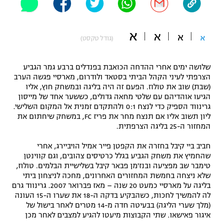
"מחצית בשכונה" – פודקאסט
אופניים
א
א
א
א
(גודל טקסט)
ספורט מוטורי
משתתפים וזוכים בפרסים
שלושה ימים אחרי ההדחה הכואבת בפנדלים ברבע גמר הגביע
כדורמים
תקנון משתתפים וזוכים בפרסים
הצרפתי לעיני הקהל הביתי בסטאד ולודרום, מארסיי פגשה הערב
טניס
(שבת) שוב את טולוז. הפעם זה היה בליגה ובמשחק חוץ, אליו
פוטבול אמריקאי NFL
הגיעו אוהדיהם עם שלטי מחאה גדולים, כששער אחד של מייסון
תקנון עבור פעילות אלקטרה
גרינווד הספיק כדי לנצח 0:1 ולהתקדם זמנית אל המקום השלישי.
גיימינג E-Sports
בייסבול MLB
ליון תשוב אליו אם תנצח מחר את פריז FC, במשחק שיחתום את
תקנון עבור פעילות ספורט 1 – "מרלן"
המחזור ה-25 בליגה הצרפתית.
ספורט אתגרי ואקסטרים
חביב ביי קיבל בחזרה את הקפטן פייר אמיל הויביירג, אחרי
תנאי שימוש
שהחמיץ את משחק הגביע בגלל כרטיסים צהובים, וגם קווינטן
אומנויות לחימה
טימבר שב מפציעה ובנז'מן פבאר קיבל בשלישיית הבלמים. טולוז,
שלא ניצחה בחמשת המחזורים האחרונים, מחכה לניצחון ביתי
מדיניות פרטיות
בליגה על מארסיי כמעט 20 שנה – מאז פברואר 2007. גרינווד גרם
גיימינג E-Sports
לה להמשיך לחכות, כשהבקיע בדקה ה-18 את שערו ה-15 העונה
(מלך שערי הליגה) בבעיטה חדה מ-14 מטרים לאחר בישול של
תקנון פעילות ספורט 1
איגור פאישאו. שתי הקבוצות מיעטו להגיע למצבים לאחר מכן