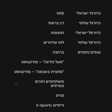
כדורגל ישראלי
VOD
כדורגל עולמי
רץ ברשת
ליגת העל
כדורסל ישראלי
תוצאות
ליגת
ליגה לאומית
האלופות
כדורסל עולמי
לוח שידורים
ליגת ווינר
סל
גביע הטוטו
ענפים נוספים
ברחבה
ליגה
NBA
אירופית
"מעל הליגה" – פודקאסט
ליגה לאומית
ליגיונרים
טניס
יורוליג
ליגה אנגלית
"מחצית בשכונה" – פודקאסט
כדורסל נשים
גביע המדינה
כדוריד
יורוקאפ
ליגה גרמנית
משתתפים וזוכים
בפרסים
מכבי תל
נבחרת
כדורעף
אביב
ישראל
ליגה
טניס
ספרדית
תקנון משתתפים
שחייה
הפועל חולון
מכבי חיפה
וזוכים בפרסים
גיימינג E-Sports
ליגה