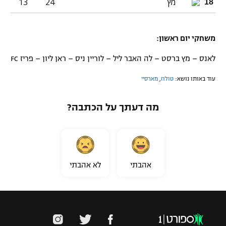
מץ
24
13
18
משחקי יום ראשון:
לאנס – מץ ברסט – לה האבר ליל – לוריין ניס – ראן ליון – פריז FC
עוד באותו נושא:
טולוז
,
מארסיי
מה דעתך על הכתבה?
אהבתי
לא אהבתי