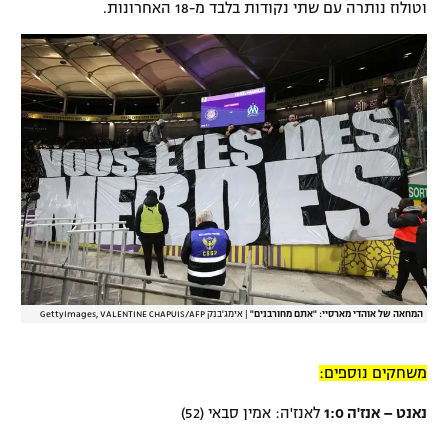
וטולוז נותרה עם שתי נקודות בלבד מ-18 האחרונות.
רשיון להקרנה פומבית לבית עסק
הצטרפות לחבילת הערוצים
לוח דרושים – ג'ובנט
תגיות
המגזין
המחאה של אוהדי מארסיי: "אתם מחורבנים"
|
אימג'בנק GettyImages, VALENTINE CHAPUIS/AFP
משחקים נוספים:
נאנט – אנז'ה 1:0
לאנז'ה: אמין סבאי (52)