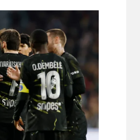
משתתפים וזוכים בפרסים
מכבי ת
הפועל 
תקנון משתתפים וזוכים בפרסים
הפועל 
תקנון עבור פעילות אלקטרה
הפועל 
תקנון עבור פעילות ספורט 1 – "מרלן"
מכבי נ
טניס
בני יהו
גיימינג E-Sports
תנאי שימוש
מדיניות פרטיות
תקנון פעילות ספורט 1
רשיון להקרנה פומבית לבית עסק
הצטרפות לחבילת הערוצים
לוח דרושים – ג'ובנט
תגיות