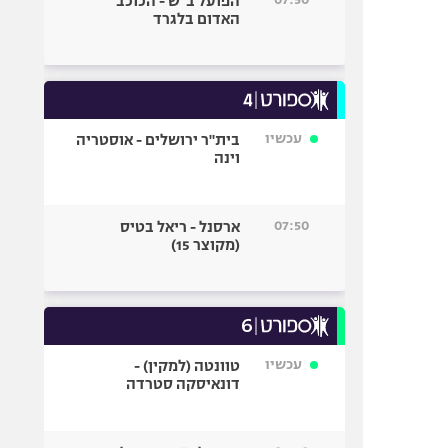
הפועל ב"ש - הכוכב
האדום בלגרד
עכשיו
בית"ר ירושלים - אוסטריה
וינה
07:50
ארסנל - ריאל בטיס
(מקוצר 15)
עכשיו
טוונטה (למקין) -
דונאיסקה סטרדה