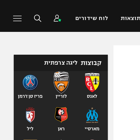
וצאות
לוח שידורים
כדורסל עולמי
ענפים נוספים
קבוצות
ליגה צרפתית
NBA
טניס
יורוליג
כדוריד
יורוקאפ
כדורעף
שחייה
לאנס
לוריין
פריז סן ז'רמן
ג'ודו
אגרוף
ספורט אולימפי
מארסיי
ראן
ליל
UFC