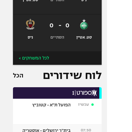
ניס
סט. אטיין
0
-
0
הסתיים
סט. אטיין
ניס
לכל המשחקים >
לוח שידורים
הכל
עכשיו
הפועל ת"א - קטוביץ
07:50
בית"ר ירושלים - אוסטריה