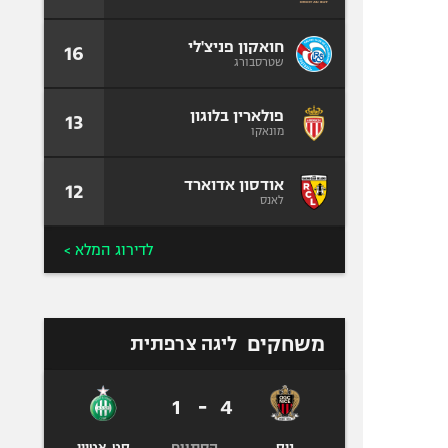
חואקון פניצ'לי
16
שטרסבורג
פולארין בלוגון
13
מונאקו
אודסון אדוארד
12
לאנס
לדירוג המלא >
משחקים
ליגה צרפתית
1
-
4
הסתיים