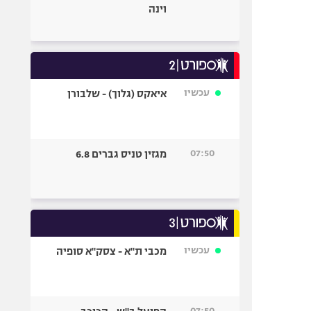
וינה
עכשיו
איאקס (גלוך) - שלבורן
07:50
מגזין טניס גברים 6.8
עכשיו
מכבי ת"א - צסק"א סופיה
07:50