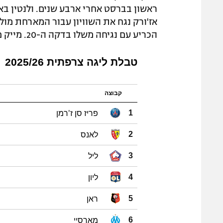
ראשון בברסט אחרי ארבע שנים. ולנטין ב
הכריע עם נגיחה משלו בדקה ה-20. מייק פנדרס הצטיין בשער האורחת ומנע מברסט להשוות.
טבלת ליגה צרפתית 2025/26
קבוצה
פריז סן ז'רמן
1
לאנס
2
ליל
3
ליון
4
ראן
5
מארסיי
6