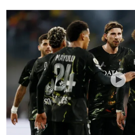
ל אביב
ליגה טורקית
תל אביב
ליגה סינית
חיפה
ליגה ברזילאית
באר שבע
ליגות נוספות
תניה
דה