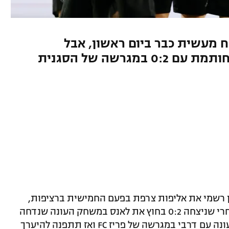
 מעשית כבר ביום ראשון, אבל
קברצחליה ואמבאיי שמו את החותמת עם 0:2 במגרשה של הסגנית
פן רשמי את אליפות צרפת בפעם החמישית ברציפות,
ה-12 בעידן הקטארי וה-14 בתולדותיה, אחרי שניצחה 0:2 בחוץ את לאנס במשחק העונה שנדחה
מהמחזור ה-29. בראשון היא תסיים את העונה עם דרבי במגרשה של פריז FC ואז תתפנה להיערך