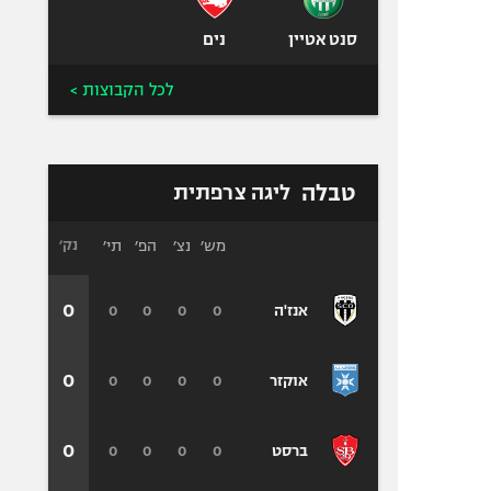
סנט אטיין
נים
לכל הקבוצות >
טבלה
ליגה צרפתית
מש׳
נצ׳
הפ׳
תי׳
נק׳
0
0
0
0
0
אנז'ה
0
0
0
0
0
אוקזר
0
0
0
0
0
ברסט