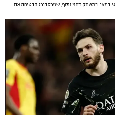
לגמר ליגת האלופות הגדול מול ארסנל ב-30 במאי. במשחק דחוי נוסף, שטרסבורג הבטיחה את