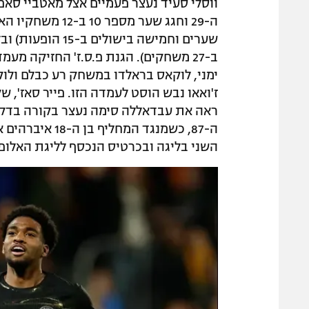
ווסלי סעיד נעצר פעמיים אצל מאטביי סא
שערים וחמישה ביש
ב-27 משחקים). הגנת פ.ס.ז' החזיקה מע
ז'ואאו נבש הוסט לעמדה הזו. פייר סאז', 
ה-87, כשמנגד ה
השני בליגה ובכרטיס הנכסף לליגת האלופ