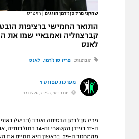
המגזין
שחקני פריז סן ז'רמן חוגגים
|
רויטרס
התואר החמישי ברציפות הובטח
לאנס
קבוצות:
פריז סן ז'רמן
לאנס
מערכת ספורט 1
יום רביעי, 23:58, 13.05.26
פריז סן ז'רמן הבטיחה הערב (רביעי) באו