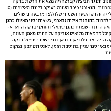
פונוב ומנגד חביצ'ה קברצחליה מצא את הרשת בדקה
ה-29 וחגג שער מספר 10 ב-12 משחקיו האחרונים. הגאורגי כיכב העונה בעיקר בליגת האלופות (10
ולים ב-15 הופעות) ובליגה זה רק השער השמיני שלו (לצד ארבעה בישולים
מד למרות בהנהגת איליה זבארני, כשאיתו סני מאיולו כמגן
ימני, לוקאס בראלדו במשחק רע כבלם ולוקאס הרננדז שפתח כמגן שמאלי והוחלף בדקה ה-61, אז
שקיבל מחמאות מלואיס אנריקה על היותו מאמן העונה,
ראה את עבדאללה סימה נעצר בקורה בדקה ה-77 ואת פלוריאן תובאן כובש שער שנפסל בדקה
מחליף בן ה-18 איברהים אמבאיי סגר עניין בתוספת הזמן. לאנס תסתפק במקום
ות.