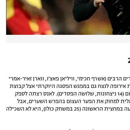
 הרבים (אשרף חכימי, וויליאן פאצ'ו, ווארן זאיר-אמרי
פת אירופה לנצח גם במפגש הפסגה היוקרתי אצל קבוצת
הבית הטובה בליגה לפחות עד מחזור הסיום (14 ניצחונות, שלושה הפסדים). לאנס רצתה לספק
אלית למחוק את הפער העצום בהפרש השערים, אבל
למרות השליטה בשדה ו-14 ניסיונות הבקעה במחצית הראשונה (25 במשחק כולו), היא לא השכילה