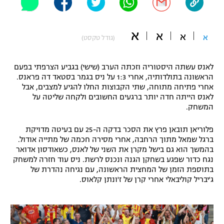
"מחצית בשכונה" – פודקאסט
אופניים
א
א
א
א
(גודל טקסט)
ספורט מוטורי
משתתפים וזוכים בפרסים
לאנס עשתה היסטוריה וזכתה הערב (שישי) בגביע הצרפתי בפעם
כדורמים
תקנון משתתפים וזוכים בפרסים
הראשונה בתולדותיה, אחרי 1:3 על ניס בגמר בסטאד דה פראנס.
טניס
אחרי פתיחה מתוחה, שתי הקבוצות החלו להגיע למצבים, אבל
פוטבול אמריקאי NFL
לאנס הייתה חדה יותר ברגעים החשובים ולקחה שליטה על
תקנון עבור פעילות אלקטרה
המשחק.
גיימינג E-Sports
בייסבול MLB
תקנון עבור פעילות ספורט 1 – "מרלן"
פלוריאן תובאן פרץ את הסכר בדקה ה-25 עם בעיטה מדויקת
ברגל שמאל מתוך הרחבה, אחרי מסירה חכמה של מתייה אודול.
ספורט אתגרי ואקסטרים
תנאי שימוש
בהמשך הוא גם בישל מקרן את השני של לאנס, כשאודסון אדואר
נגח כדור שפגע בשחקן הגנה ונכנס לרשת. ניס עוד חזרה למשחק
אומנויות לחימה
בתוספת הזמן של המחצית הראשונה, עם נגיחה נהדרת של
ג'יבריל קוליבאלי אחרי קרן של ז'ונתן קלאוס.
מדיניות פרטיות
גיימינג E-Sports
תקנון פעילות ספורט 1