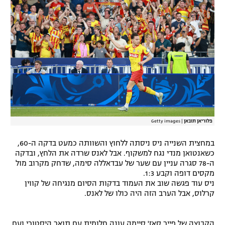
רשיון להקרנה פומבית לבית עסק
הצטרפות לחבילת הערוצים
לוח דרושים – ג'ובנט
תגיות
המגזין
פלוריאן תובאן
|
Getty images
במחצית השנייה ניס ניסתה ללחוץ והשוותה כמעט בדקה ה-60,
כשאנטואן מנדי נגח למשקוף. אבל לאנס שרדה את הלחץ, ובדקה
ה-78 סגרה עניין עם שער של עבדאללה סימה, שדחק מקרוב מול
מקסים דופה וקבע 1:3.
ניס עוד פגשה שוב את העמוד בדקות הסיום מנגיחה של קווין
קרלוס, אבל הערב הזה היה כולו של לאנס.
הקבוצה של פייר סאז' סיימה עונה חלומית עם תואר היסטורי ועם