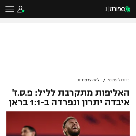
כדורגל ישראלי
ליגת העל
כדורגל עולמי
/
כדורגל עולמי
ליגה צרפתית
ליגה לאומית
האליפות מתקרבת לליל: פ.ס.ז'
ליגת האלופות
כדורסל ישראלי
גביע הטוטו
איבדה יתרון ונפרדה ב-1:1 בראן
ליגה אירופית
ליגת ווינר סל
ליגיונרים
כדורסל עולמי
ליגה אנגלית
ליגה לאומית
גביע המדינה
NBA
ליגה גרמנית
ענפים נוספים