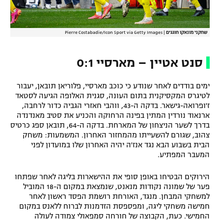
שחקני מונאקו חוגגים
|
Pierre Costabadie/Icon Sport via Getty Images
סנט אטיין – מארסיי 0:1
ימים בודדים לאחר שנודע כי כוכב מארסיי, פלוריאן תובאן, יעבור
לטיגרס המקסיקנית בתום העונה, סגנית האלופה הגיעה לסטאד
ז'ופרואה-גישאר. בדקה ה-43, ווהבי חאזרי הגביה כדור לרחבה,
ארנאוד נורדין המתין בפינה הרחוקה והכניע את סטיב מאנדנדה
בדרך לשער הניצחון של המארחת. בדקה ה-64, תובאן ספג כרטיס
צהוב, שגורם להשעייתו מהמחזור האחרון. המשמעות: משחק
הבית בשבוע הבא נגד אנז'ה יהיה האחרון שלו במועדון לפני
המעבר המפתיע.
הירוקים הבטיחו באופן סופי את ההישארות בליגה לאחר שפתחו
פער של שמונה נקודות מנאנט, שנמצאת במקום ה-18 המוביל
למשחקי המבחן. מנגד, האורחת רושמת הפסד ראשון לאחר
חמישה משחקי ליגה, ומפספסת הזדמנות לברוח ללאנס במקום
החמישי. כעת, הקבוצה של חורחה סמפאולי צמודה לעולה