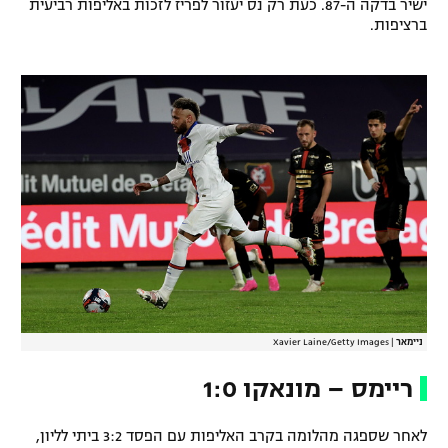
ישיר בדקה ה-87. כעת רק נס יעזור לפריז לזכות באליפות רביעית
רשיון להקרנה פומבית לבית עסק
ברציפות.
הצטרפות לחבילת הערוצים
לוח דרושים – ג'ובנט
תגיות
המגזין
ניימאר
|
Xavier Laine/Getty Images
ריימס – מונאקו 1:0
לאחר שספגה מהלומה בקרב האליפות עם הפסד 3:2 ביתי לליון,