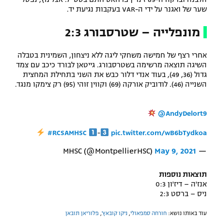
שער של ואגנר על ידי ה-VAR בעקבות נגיעת יד.
מונפלייה – שטרסבורג 2:3
אחרי רצף של חמישה משחקי ליגה ללא ניצחון, השמינית בטבלה
השיגה תוצאה מרשימה בשטרסבורג. גייטאן לבורד כיכב עם צמד
גדול (36, 49), בעוד אנדי דלור כבש את השני בתחילת המחצית
השנייה (46). לודוביק אורקה (69) וקווין זוהי (95) רק צימקו מנגד.
@AndyDelort9
#RCSAMHSC
-
pic.twitter.com/wB6bTydkoa
May 9, 2021
— MHSC (@MontpellierHSC)
תוצאות נוספות
אנז'ה – דיז'ון 0:3
ניס – ברסט 2:3
עוד באותו נושא:
חורחה סמפאולי
,
ניקו קובאץ'
,
פלוריאן תובאן