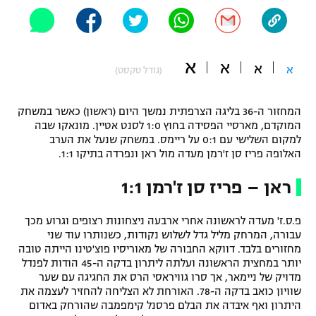
"מחצית בשכונה" – פודקאסט
אופניים
ספורט מוטורי
א
א
משתתפים וזוכים בפרסים
א
א
(גודל טקסט)
כדורמים
תקנון משתתפים וזוכים בפרסים
המחזור ה-36 בליגה הצרפתית נמשך היום (ראשון) כאשר במשחק
טניס
המוקדם, מארסיי הפסידה בחוץ 1:0 לסנט אטיין. מונאקו שבה
פוטבול אמריקאי NFL
למקום השלישי עם 0:1 על ריימס. במשחק שנעל את הערב
תקנון עבור פעילות אלקטרה
האלופה פריז סן ז'רמן מעדה מול ראן ונפרדה בתיקו 1:1.
גיימינג E-Sports
בייסבול MLB
תקנון עבור פעילות ספורט 1 – "מרלן"
ראן – פריז סן ז'רמן 1:1
ספורט אתגרי ואקסטרים
תנאי שימוש
פ.ס.ז' מעדה לראשונה אחרי ארבעה ניצחונות רצופים וגרוע מכך
אומנויות לחימה
עבורה, המרחק מליל גדל לשלוש נקודות, כשנותרו עוד שני
מחזורים בלבד. דווקא החבורה של מאוריסיו פוצ'טינו הייתה טובה
מדיניות פרטיות
יותר במחצית הראשונה ועלתה ליתרון בדקה ה-45 הודות לפנדל
גיימינג E-Sports
מדויק של ניימאר, אך סרו גוויראסי הרס את החגיגה עם שער
שוויון כואב בדקה ה-78. האורחת לא הצליחה להחזיר לעצמה את
תקנון פעילות ספורט 1
היתרון ואף איבדה את הבלם פרסנל קימפמבה שהורחק באדום