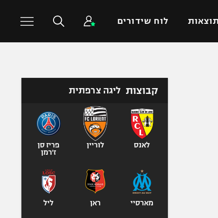
וצאות
לוח שידורים
כדורסל עולמי
ענפים נוספים
קבוצות
ליגה צרפתית
NBA
טניס
יורוליג
כדוריד
יורוקאפ
כדורעף
שחייה
לאנס
לוריין
פריז סן
ג'ודו
ז'רמן
אגרוף
ספורט אולימפי
UFC
מארסיי
ראן
ליל
היאבקות WWE