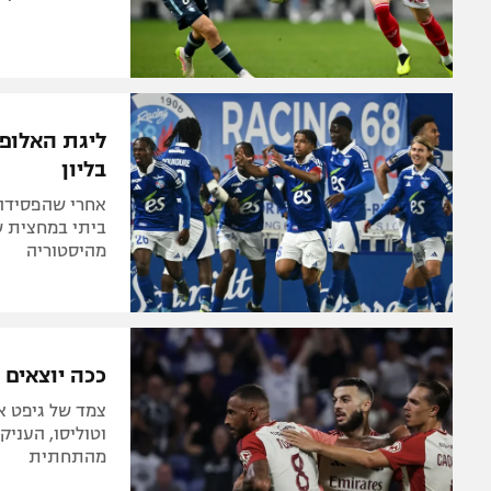
ליגת האלופ
בליון
ביתי במחצית ש
מהיסטוריה
ככה יוצאים ממשבר: 
צמד של גיפט א
וטוליסו, העני
מהתחתית