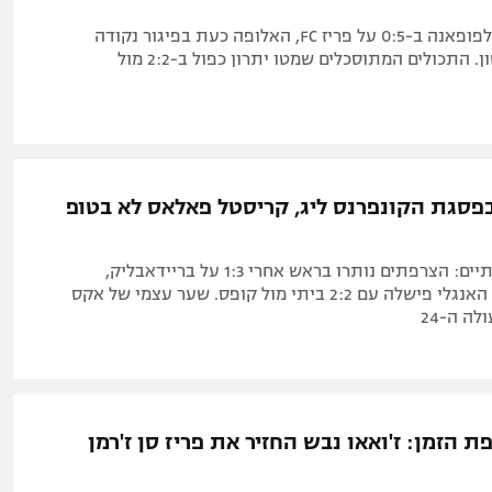
צמדים לסעיד ולפופאנה ב-0:5 על פריז FC, האלופה כעת בפיגור נקודה
מהמקום הראשון. התכולים המתוסכלים שמטו יתרון כפול ב-2:2 מול
פסגת הקונפרנס ליג, קריסטל פאלאס לא בטופ
שלב הליגה הסתיים: הצרפתים נותרו בראש אחרי 1:3 על בריידאבליק,
מחזיקת הגביע האנגלי פישלה עם 2:2 ביתי מול קופס. שער עצמי של אקס
ה ה-24
 הזמן: ז'ואאו נבש החזיר את פריז סן ז'רמן