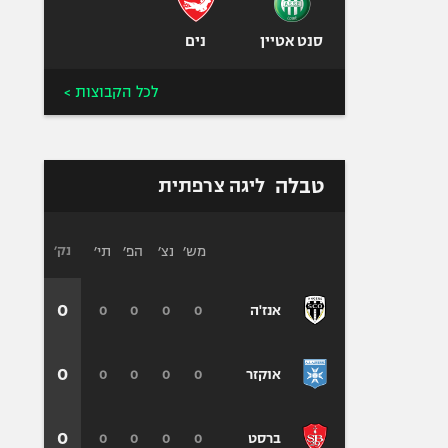
סנט אטיין
נים
לכל הקבוצות >
טבלה
ליגה צרפתית
מש׳
נצ׳
הפ׳
תי׳
נק׳
0
0
0
0
0
אנז'ה
0
0
0
0
0
אוקזר
0
0
0
0
0
ברסט