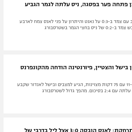
מן פתחה פער בפסגה, ניס עלתה לגמר הגביע
קברצחליה כיכב עם צמד ב-0:3 על נאנט והיתרון על פני לאנס צמח לארבע
ס בחצי הגמר בשטרסבורג
ן בישל והצטיין, פיורנטינה הודחה מהקונפרנס
הישראלי חזר ל-11 עם 75 דקות מצוינות, הגיע למצבים ובישל לאנדור שקבע
האליפות מתרחקת: לאנס הובסה 3:0 אצל ליל בדרבי של