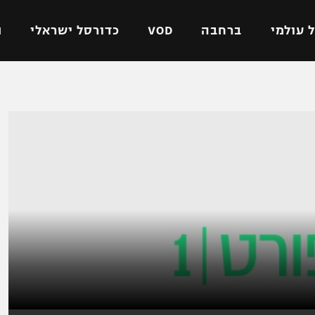
 עולמי
ברחבה
VOD
כדורסל ישראלי
ת
ל ישראלי
כדורגל עולמי
כדורסל ישראלי
על
ליגת האלופות
ליגת ווינר סל
אומית
ליגה אירופית
ליגה לאומית
וטו
ליגה אנגלית
כדורסל נשים
ים
ליגה גרמנית
מכבי תל אביב
מדינה
ליגה ספרדית
הפועל חולון
ישראל
ליגה איטלקית
הפועל ירושלים
יפה
ליגה צרפתית
דני אבדיה
רושלים
ליגה הולנדית
ל אביב
ליגה טורקית