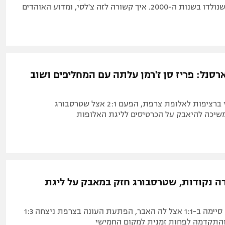
עם 11 שחקנים שנולדו בשנות ה-2000. איך קשורה לזה צ'לסי, ומדוע האוהדים
סנל: פריז סן ז'רמן עלתה עם המחליפים ושוב
הפסד ליגה שני ברציפות לאלופת צרפת, הפעם 2:1 אצל שטרסבורג
יכה להיאבק על הכרטיסים לליגת האלופות
ה נקודות, שטרסבורג חזק במאבק על ליגת
השנייה בטבלה סיימה ב-1:1 אצל לה האבר, הפתעת העונה בצרפת ניצחה 1:3
והתקדמה לפחות זמנית למקום החמישי