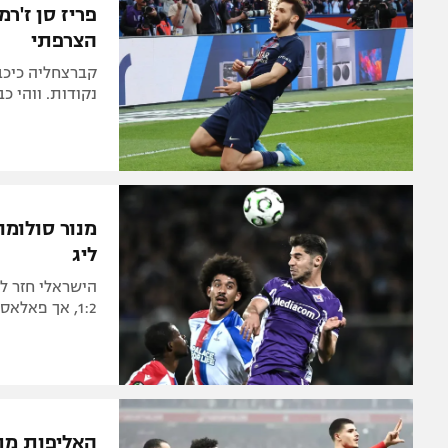
פריז סן ז'ר
הצרפתי
נקודות. ווהי כבש צמד ב-0:2 של ני
מנור סולומו
ליג
1:2, אך פאלאס עלתה עם 2:4 בסיכום. מהפך גדול לשטרסבורג