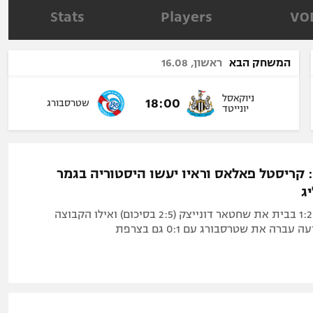
תל אביב
ליגה סינית
Stats
Players
VO
חיפה
ליגה ברזילאית
באר שבע
ליגות נוספות
המשחק הבא
ראשון, 16.08
תניה
ניוקאסל
דה
18:00
שטרסבורג
יונייטד
: קריסטל פאלאס וראיו יעשו היסטוריה בגמר
ג
האנגלים ניצחו 1:2 בבית את שחטאר דונייצק (2:5 בסיכום) ואילו הקבוצה
ברה את שטרסבורג עם 0:1 גם בצרפת