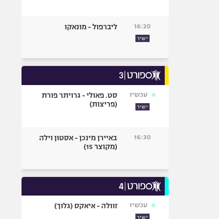
16:20
ליברפול - מונאקו
ישיר
עכשיו
סט. פאולי - גרויתר פורת
(פריצות)
ישיר
16:30
באיירן מינכן - אסטון וילה
(מקוצר 15)
עכשיו
זוולה - איאקס (גלוך)
ישיר