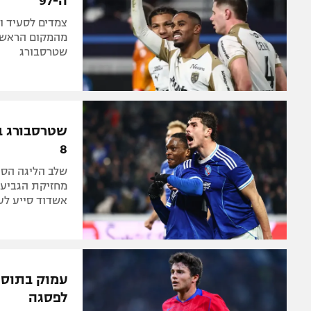
ה-97
שטרסבורג
שטרסבורג ב
8
אשדוד סייע לעול
עמוק בתוספת
לפסגה