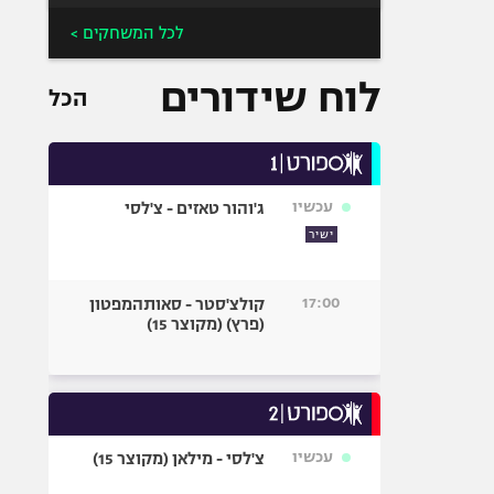
לכל המשחקים >
לוח שידורים
הכל
עכשיו
ג'והור טאזים - צ'לסי
ישיר
17:00
קולצ'סטר - סאותהמפטון
(פרץ) (מקוצר 15)
עכשיו
צ'לסי - מילאן (מקוצר 15)