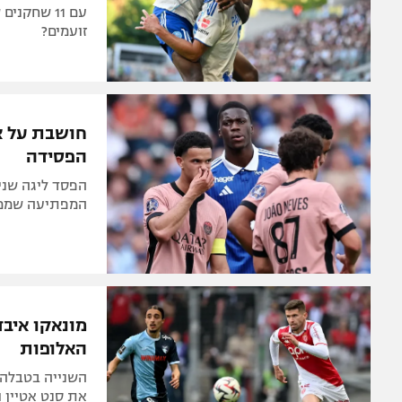
זועמים?
חושבת על אר
הפסידה
המפתיעה שממש
מונאקו איבד
האלופות
את סנט אטיין 