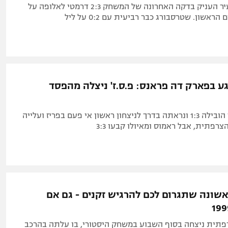
הפורטוגלי הצעיר העניק בדקה האחרונה של המשחק 2:3 דרמטי לאלופה על
הראשון. שטרסבורג כבר רביעית עם 0:2 על ליל
 בפארק דה פראנס: פ.ס.ז' ניצלה מהפסד
שטרסבורג כבר הובילה 1:3 ונראתה בדרך לניצחון ראשון אי פעם בפריז ועלייה
רפתית, אבל ראמוס ומאיולו קבעו 3:3
שונה שתגרום לכם להרגיש זקנים - גם אם
תית ניצחה בסוף השבוע במשחק היסטורי, בו עלתה בהרכב