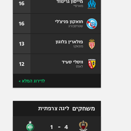
מייסון גרינווד
16
מארסיי
חואקון פניצ'לי
16
שטרסבורג
פולארין בלוגון
13
מונאקו
ווסלי סעיד
12
לאנס
לדירוג המלא >
משחקים
ליגה צרפתית
1
-
4