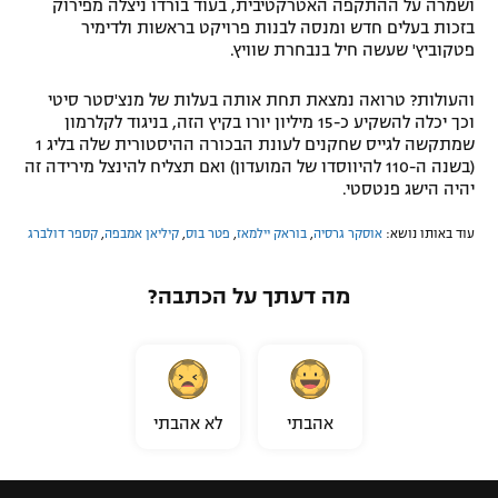
ושמרה על ההתקפה האטרקטיבית, בעוד בורדו ניצלה מפירוק
בזכות בעלים חדש ומנסה לבנות פרויקט בראשות ולדימיר
פטקוביץ' שעשה חיל בנבחרת שוויץ.
והעולות? טרואה נמצאת תחת אותה בעלות של מנצ'סטר סיטי
וכך יכלה להשקיע כ-15 מיליון יורו בקיץ הזה, בניגוד לקלרמון
שמתקשה לגייס שחקנים לעונת הבכורה ההיסטורית שלה בליג 1
(בשנה ה-110 להיווסדו של המועדון) ואם תצליח להינצל מירידה זה
יהיה הישג פנטסטי.
עוד באותו נושא:
אוסקר גרסיה
,
בוראק יילמאז
,
פטר בוס
,
קיליאן אמבפה
,
קספר דולברג
מה דעתך על הכתבה?
אהבתי
לא אהבתי