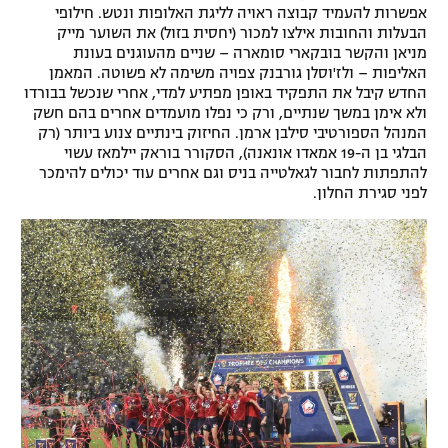
אפשרות להעמיד קבוצה ראויה לליגת האלופות ונטש. חילופי
הבעלות והחובות אילצו למכור (יחסית בזול) את השוער מייק
מניאן והקשר בובקארי סומארה – שניים מהעוגנים בעונת
האליפות – ולז'וסלן גורבנק צפויה משימה לא פשוטה. המאמן
החדש קיבל את התפקיד באופן מפתיע למדי, אחרי שנכשל בבורדו
ולא אימן במשך שנתיים, ורק כי נפלו מועמדים אחרים בהם חשק
המנהל הספורטיבי סילבן ארמן. החיזוק בינתיים צנוע ביותר (רק
הבלגי בן ה-19 אמאדו אונאנה), הסקורר בוראק יילמאז עשוי
להתפתות לחבור לגאלטייה בניס וגם אחרים עוד יכולים להימכר
לפני סגירת החלון.