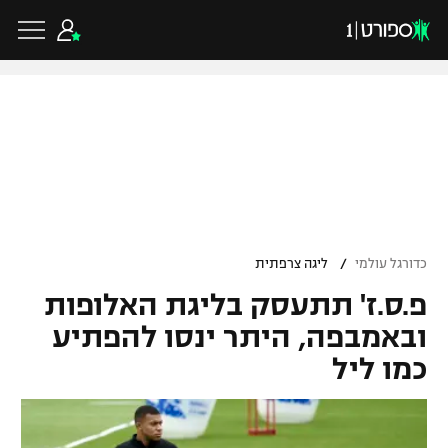
כדורגל ישראלי
ליגת העל
כדורגל עולמי
/
כדורגל עולמי
ליגה צרפתית
ליגה לאומית
פ.ס.ז' תתעסק בליגת האלופות
ליגת האלופות
כדורסל ישראלי
גביע הטוטו
ובאמבפה, היתר ינסו להפתיע
ליגה אירופית
כמו ליל
ליגת ווינר סל
ליגיונרים
כדורסל עולמי
ליגה אנגלית
ליגה לאומית
גביע המדינה
NBA
ליגה גרמנית
ענפים נוספים