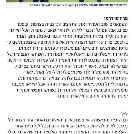
הליגה שוב לא בעדיפות ראשונה אצל פ.ס.ז'
|
FRANCK FIFE/AFP via Getty Images
פריז סן ז'רמן
הקטארים שוב העמידו את התקציב הכי גבוה בצרפת, ובפער
עצום, אבל עם כל הכבוד לליגה ולתואר שאבד, מטרת העל הייתה
ועודנה זכייה בליגת האלופות. אחרי הגמר ב-2020 וחצי הגמר
ב-2021, פריז סן ז'רמן רוצה להיות אלופת אירופה ב-2022 ולשם כך
גויסו כשחקנים חופשיים (עם משכורות עתק) סרחיו ראמוס,
ג'ורג'יניו ויינאלדום וגם ג'יאנלואיג'י דונארומה, השחקן המצטיין של
היורו האחרון, שנכנס לתחרות מעניינת על עמדת השוער הראשון
עם קיילור נבאס. אשרף חכימי הוא הרכש היקר ביותר בצרפת
בקיץ הזה (60 מיליון יורו שיכולים לגדול ל-70) ואולי, לאור
ההתפתחויות הדרמטיות בברצלונה, צפויה גם הפתעת ענק
בדמות ליונל מסי. ניימאר אמנם האריך חוזה, אבל קיליאן אמבפה
מעוניין לעזוב בקיץ הבא (לריאל מדריד) כשחקן חופשי ועתידו
ימשיך להעסיק את פ.ס.ז' לאורך העונה.
ליל
גם הזכייה הראשונה אי פעם באלוף האלופים (אחרי עוד ניצחון על
פ.ס.ז') לא יכולה לטשטש את הבעיות הרבות בליל. יומיים אחרי
האליפות המדהימה, המאמן כריסטוף גאלטייה הבין שלא תהיה לו