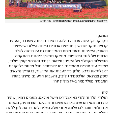
ליל חוגגת זכייה בסופרקאפ. השאר ינסות לחקות אותה
|
ברני ארדוב
מונאקו
ניקו קובאץ' עשה עבודה נפלאה בנסיכות בעונה שעברה, העמיד
קבוצה חזקה שבמשך חודשים ארוכים הייתה הצלע השלישית
במאבק האליפות וכעת נלחם במוקדמות גם על כניסה לשלב
הבתים של ליגת האלופות. מונאקו תמשיך ליהנות בהתקפה
מהשילוב הקטלני של הקפטן וויסאם בן ידר והגרמני קווין פולנד,
שקיבל עוד חברים מהמדינה כמו אלכסנדר נובל ואיסמעיל יקובס.
ז'אן לוקאס נרכש מליון כדי לעבות את הקישור, בו עדיין נמצאים
ססק פברגאס ואלכסנדר גולובין, והשבוע הגיע גם מיירון בואדו
המבטיח מאלקמאר ב-17 מיליון יורו.
ליון
הולנדי הלך והולנדי בא אצל ז'אן מישל אולאס. ממפיס דפאי, שהיה
כה דומיננטי והרשים בארבע שנים וחצי בליגה הצרפתית, הגשים
את חלומו ועבר לברצלונה אחרי שלא הצליח להחזיר את ליון לליגת
האלופות. גם המאמן רודי גרסיה נפרד ובמקומו הגיע מיודענו פטר