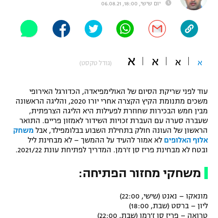
יום שישי, 18:00, 06.08.21
"מחצית בשכונה" – פודקאסט
אופניים
ספורט מוטורי
משתתפים וזוכים בפרסים
א
א
א
א
(גודל טקסט)
כדורמים
תקנון משתתפים וזוכים בפרסים
טניס
פוטבול אמריקאי NFL
עוד לפני שריקת הסיום של האולימפיאדה, הכדורגל האירופי
תקנון עבור פעילות אלקטרה
משכים מתנומת הקיץ הקצרה אחרי יורו 2020, והליגה הראשונה
מבין חמש הבכירות שחוזרת לפעילות היא הליגה הצרפתית,
גיימינג E-Sports
בייסבול MLB
שעברה סערה עם העברת זכויות השידור לאמזון פריים. התואר
תקנון עבור פעילות ספורט 1 – "מרלן"
הראשון של העונה חולק בתחילת השבוע בבלומפילד, אבל
משחק
ספורט אתגרי ואקסטרים
אלוף האלופים
לא אמור להעיד על ההמשך – לא מבחינת ליל
תנאי שימוש
ובטח לא מבחינת פריז סן ז'רמן. המדריך לפתיחת עונת 2021/22.
אומנויות לחימה
משחקי מחזור הפתיחה:
מדיניות פרטיות
גיימינג E-Sports
מונאקו – נאנט (שישי, 22:00)
ליון – ברסט (שבת, 18:00)
תקנון פעילות ספורט 1
טרואה – פריז סן ז'רמן (שבת, 22:00)