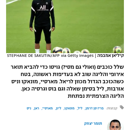
כדורסל נשים
נבחרת ישראל
יורוליג
ליגה ספרדית
טניס
VOD
מכבי תל אביב
מכבי חיפה
יורוקאפ
ליגה איטלקית
כדוריד
הפועל חולון
בית"ר ירושלים
רץ ברשת
ליגה צרפתית
כדורעף
הפועל ירושלים
מכבי תל אביב
ליגה הולנדית
קיליאן אמבפה
|
STEPHANE DE SAKUTIN/AFP via Getty Images
שחייה
תוצאות
דני אבדיה
הפועל תל אביב
שלל כוכבים (ואולי גם מסי?) גויסו כדי להביא תואר
ליגה טורקית
ג'ודו
אירופי והליגה שוב לא בעדיפות ראשונה, בטח
הפועל חיפה
לוח שידורים
כשהכוכב הגדול מכוון לריאל. מארסיי, מונאקו וניס
ליגה סינית
אגרוף
אורבות, ליל בסימן שאלה וגם בוס וגרסיה כאן.
הפועל באר שבע
הליגה הצרפתית נפתחת
ליגה ברזילאית
ברחבה
ספורט אולימפי
מכבי נתניה
קבוצות:
פריז סן ז'רמן
ליל
מונאקו
ליון
מארסיי
ראן
ניס
ליגות נוספות
UFC
"מעל הליגה" – פודקאסט
בני יהודה
תומר יצחק
היאבקות WWE