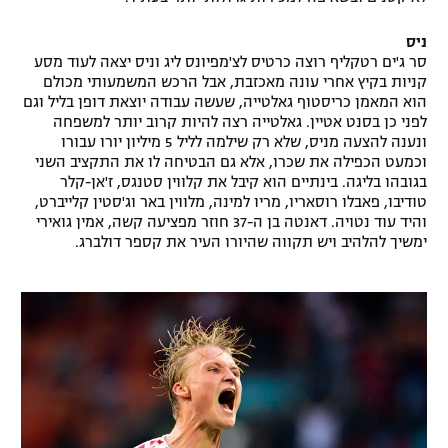
ניס
סר ג'ים רטקליף רוצה כרטיס לצ'מפיונס ליג וניס יצאה לעוד מסע
קניות בקיץ אחרי עונה מאכזבת, אבל הרכש המשמעותי מכולם
הוא המאמן כריסטוף גאלטייה, שעשה עבודה יוצאת דופן בליל וגם
לפני כן בסנט אטיין. גאלטייה רצה להיות קרוב יותר למשפחה
ונענה להצעה מניס, שלא רק שילמה לליל 5 מיליון יורו עבורו
וכמעט הכפילה את שכרו, אלא גם הבטיחה לו את התקציב השני
בגובהו בליגה. בינתיים הוא קיבל את קלווין סטנגס, ז'אן-קלר
טודיבו, פאבלו רוסאריו, מריו למינה, מלווין באר וג'סטין קלייברט,
והיד עוד נטויה. דאנטה בן ה-37 חוזר מפציעה קשה, אמין גואירי
ימשיך להלהיב ויש תקווה שהיורו העיר את קספר דולברג.