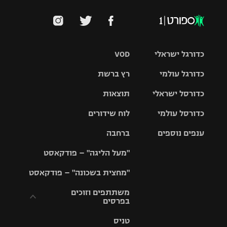
כדורגל ישראלי
VOD
כדורגל עולמי
רץ ברשת
ליגת העל
כדורסל ישראלי
תוצאות
ליגת
ליגה לאומית
האלופות
כדורסל עולמי
לוח שידורים
ליגת ווינר
סל
גביע הטוטו
ענפים נוספים
ברחבה
ליגה
NBA
אירופית
"מעל הליגה" – פודקאסט
ליגה לאומית
ליגיונרים
טניס
יורוליג
ליגה אנגלית
"מחצית בשכונה" – פודקאסט
כדורסל נשים
גביע המדינה
כדוריד
יורוקאפ
ליגה גרמנית
משתתפים וזוכים
בפרסים
מכבי תל
נבחרת
כדורעף
אביב
ישראל
ליגה
טניס
ספרדית