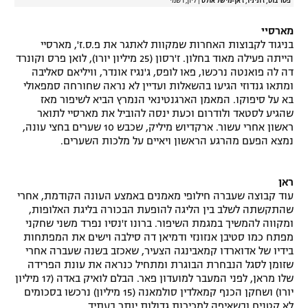
פטר בוס, ז'וניניו, ז'אן-מישל אולס
|
ליון, רשמי
מארסיי
בניגוד לקבוצות האחרות שמקוות לאתגר את פ.ס.ז', מארסיי
הייתה פעילה מאוד בחלון. ז'רסון (25 מיליון יורו), לואן פרס וקונרד
דה לה פואנטה נרכשו, פאו לופס, ג'נגיז אונדר, וויליאם סאליבה
ומתאו גנדוזי הגיעו בהשאלות ועדיין לא נראה שחורחה סמפאולי
בא על סיפוקו. המאמן הארגנטינאי הנמרץ הביא לשיפור מאז
שהגיע לסטאד ולודרום וכעת ינסה להוביל את מארסיי לתואר
ראשון אחרי עשור. ארקדיוש מיליק, שכבש 10 שערים בחצי עונה,
נמצא הפעם מהרגע הראשון ויאיים על מלכות השערים.
ראן
עוד קבוצה שעברה חילופי מאמנים באמצע העונה הקודמת, אחרי
שהתקשתה לשלב בין הליגה להופעת הבכורה בליגת האלופות,
ומקווה להמשיך במגמת השיפור. ברונו ז'נסיו נפרד משני שחקני
מפתח כמו סטיבן אנזונזי ודמיאן דה סילבה וישים את המפתחות
בידיו של אדוארדו קמאבינגה הצעיר, שאכזב בשנה שעברה אחרי
שזומן לסגל הנבחרת הבוגרת ומתחיל כנראה את עונת הפרידה
שלו מראן, לפני המעבר למועדון פאר. הבלם לואיק באדה (17 מיליון
יורו) ושחקן הכנף קמאלדין סולמאנה (15 מיליון) נרכשו בסכומים
לא קטנים ובשאיפה למכירות גדולות יותר בעתיד.