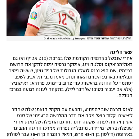
דולברג. יש תקווה שהיורו העיר אותו
|
Olaf Kraak – Pool/Getty Images
שאר הליגה
אחרי שנכשל בקדנציה הקודמת שלו בצרפת (סנט אטיין) ואז גם
באולימפיאקוס וסלטה ויגו, אוסקר גרסיה ינסה לתקן את הרושם
בריימס, שם הוא נכנס לנעליו הגדולות של דויד גויון, שעשה ניסים
ונפלאות בארבע השנים האחרונות. מאמן מכבי תל אביב לשעבר
יסתמך על ההגנה בראשות עוד צהוב בדימוס, פרדראג ראיקוביץ'
(אלא אם יעבור בסופו של דבר לליל), בתקווה לעונה רגועה במרכז
הטבלה.
לאנס תרצה שוב להפתיע, והפעם עם הקהל הנאמן שלה שחוזר
ליציעים. קלוד פואל ניקה את חדר ההלבשה הבעייתי של סנט
אטיין ויקווה לעונה שקטה יותר, וזו גם התפילה של נאנט אחרי
שניצלה בקושי מירידה. מונפלייה נפרדה ממרכז ההגנה המבוגר
באירופה (הילטון בן ה-43 פרש, דניאל קונגרה בן ה-36 עבר לטולוז)