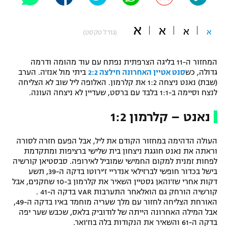
"מחצית בשכונה" – פודקאסט
אופניים
א
א
א
א
(גודל טקסט)
ספורט מוטורי
משתתפים וזוכים בפרסים
המחזור ה-11 בליגה הצרפתית נפתח עם עוד מהומה ודרמה
כדורמים
גדולה, כש
סנט אטיין האחרונה חילצה 2:2
ביתי מול אנז'ה. הערב
תקנון משתתפים וזוכים בפרסים
טניס
(שבת) נאנט ניצחה 1:2 את קלרמון. האלופה ליל שוב לא הצליחה
לנצח וסיימה ב-1:1 בלבד עם ברסט, שעדיין לא ניצחה העונה.
פוטבול אמריקאי NFL
תקנון עבור פעילות אלקטרה
נאנט – קלרמון 1:2
גיימינג E-Sports
בייסבול MLB
תקנון עבור פעילות ספורט 1 – "מרלן"
העולה הדהימה במחזור הקודם את ליל, אבל הפעם חזרה לסורה
ספורט אתגרי ואקסטרים
תנאי שימוש
וראתה את נאנט חוגגת ניצחון בית שלישי ברציפות ומתקדמת
לפחות זמנית למקום החמישי שמוביל לאירופה. סבסטיאן קורשיה
אומנויות לחימה
בישל בכדור חופשי לברזילאי אנדריי ז'ירוטו בדקה ה-39, תשע
דקות אחרי שז'והאן גסטיין השאיר את קלרמון ב-10 שחקנים, אבל
מדיניות פרטיות
גיימינג E-Sports
קורשיה הורחק גם הואלאחר התערבות VAR בדקה ה-41 .
האורחת הצליחה לחזור עם מלך שעריה מוחמד באיו בדקה ה-49,
אבל המילה האחרונה הייתה של לודוביק בלאס, שכבש שער יפה
תקנון פעילות ספורט 1
בדקה ה-61 והשאיר את הנקודות בלה בוז'ואר.