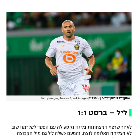
רשיון להקרנה פומבית לבית עסק
הצטרפות לחבילת הערוצים
לוח דרושים – ג'ובנט
תגיות
המגזין
שחקן ליל בוראק יילמאז
|
אימג'בנק GettyImages, Eurasia Sport Images
ליל – ברסט 1:1
לאחר שרצף הניצחונות בליגה נקטע לה עם הפסד לקלרמון שוב
לא הצליחה האלופה לנצח, והפעם כשלה ליל גם מול הקבוצה