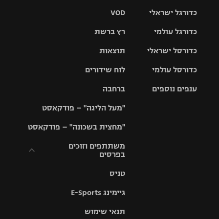
כדורגל ישראלי
VOD
כדורגל עולמי
רץ ברשת
ליגת העל
כדורסל ישראלי
תוצאות
ליגת
ליגה לאומית
האלופות
כדורסל עולמי
לוח שידורים
ליגת ווינר
סל
גביע הטוטו
ענפים נוספים
ברחבה
ליגה
NBA
אירופית
"מעל הליגה" – פודקאסט
ליגה לאומית
ליגיונרים
טניס
יורוליג
ליגה אנגלית
"מחצית בשכונה" – פודקאסט
כדורסל נשים
גביע המדינה
כדוריד
יורוקאפ
ליגה גרמנית
משתתפים וזוכים
בפרסים
מכבי תל
נבחרת
כדורעף
אביב
ישראל
ליגה
טניס
ספרדית
תקנון משתתפים
שחייה
הפועל חולון
מכבי חיפה
וזוכים בפרסים
גיימינג E-Sports
ליגה
איטלקית
ג'ודו
הפועל
בית"ר
תנאי שימוש
תקנון עבור פעילות