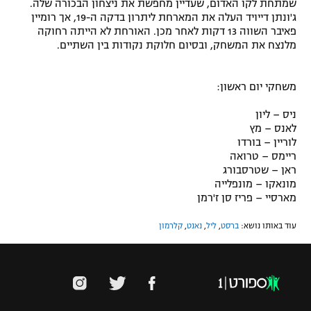
שמתחת לקו האדום, שעדיין מחפשת את ניצחון הבכורה שלה.
ג'ונתן דייויד העלה את המארחת ליתרון בדקה ה-19, אך רומיין
פאיבר השווה 13 דקות לאחר מכן. האורחת לא הייתה רחוקה
מלנצח את המשחק, ובסיום חלוקת נקודות בין השתיים.
משחקי יום ראשון:
ניס – ליון
לאנס – מץ
לוריין – בורדו
ריימס – טרואה
ראן – שטרסבורג
מונאקו – מונפלייה
מארסיי – פריז סן ז'רמן
עוד באותו נושא:
ברסט
,
ליל
,
נאנט
,
קלרמון