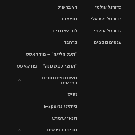
כדורגל עולמי
רץ ברשת
ליגת העל
כדורסל ישראלי
תוצאות
ליגת
ליגה לאומית
האלופות
כדורסל עולמי
לוח שידורים
ליגת ווינר
סל
גביע הטוטו
ענפים נוספים
ברחבה
ליגה
NBA
אירופית
"מעל הליגה" – פודקאסט
ליגה לאומית
ליגיונרים
טניס
יורוליג
ליגה אנגלית
"מחצית בשכונה" – פודקאסט
כדורסל נשים
גביע המדינה
כדוריד
יורוקאפ
ליגה גרמנית
משתתפים וזוכים
בפרסים
מכבי תל
נבחרת
כדורעף
אביב
ישראל
ליגה
טניס
ספרדית
תקנון משתתפים
שחייה
הפועל חולון
מכבי חיפה
וזוכים בפרסים
גיימינג E-Sports
ליגה
איטלקית
ג'ודו
הפועל
בית"ר
תנאי שימוש
תקנון עבור פעילות
ירושלים
ירושלים
אלקטרה
מדיניות פרטיות
ליגה
אגרוף