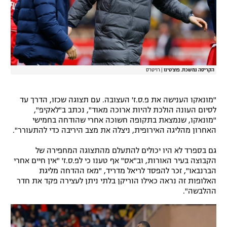
רשיון להקרנה פומבית לבית עסק
הצטרפות לחבילת הערוצים
לוח דרושים – ג'ובנט
הקריסה נמשכת. פוצ'טינו
|
רויטרס
תגיות
"מונאקו הענישה את פ.ס.ז' העצובה. עם תצוגה שכזו, הדרך עד
המגזין
לסיום העונה הולכת להיות ארוכה מאוד", נכתב ב"לאקיפ",
"מונאקו, שנמצאת בתקופה חשוכה אחרי שהודחה בחמישי
האחרון מהליגה האירופית, ניצלה את מצב היריבה כדי להתעורר".
גם בספרד לא היו יכולים להתעלם מהתצוגה המחפירה של
הקבוצה בעיר האורות, וב"אס" אף טענו כי לפ.ס.ז' "אין חיים אחרי
הברנבאו", זכר להפסד לריאל מדריד, "מאז ההדחה מליגת
האלופות זה נראה כאילו הוריקן בלתי ניתן לעצירה פקד את חדר
ההלבשה".