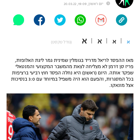
יום ראשון, 19:09, 20.03.22
"מחצית בשכונה" – פודקאסט
אופניים
ספורט מוטורי
משתתפים וזוכים בפרסים
א
א
א
א
(גודל טקסט)
כדורמים
תקנון משתתפים וזוכים בפרסים
טניס
פוטבול אמריקאי NFL
מאז ההפסד לריאל מדריד בגומלין שמינית גמר ליגת האלופות,
תקנון עבור פעילות אלקטרה
פריז סן ז'רמן לא מצליחה לצאת מהמשבר המקצועי והמנטאלי
גיימינג E-Sports
בייסבול MLB
שפקד אותה. היום (ראשון) היא נחלה הפסד חוץ רביעי ברציפות
תקנון עבור פעילות ספורט 1 – "מרלן"
בכל המסגרות, והפעם הוא היה משפיל במיוחד עם 3:0 בנסיכות
אצל מונאקו.
ספורט אתגרי ואקסטרים
תנאי שימוש
אומנויות לחימה
מדיניות פרטיות
גיימינג E-Sports
תקנון פעילות ספורט 1