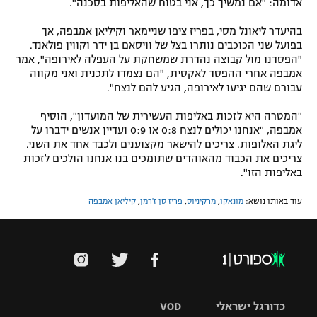
אדומה: "אם נמשיך כך, אני בטוח שהאליפות בסכנה".
בהיעדר ליאונל מסי, בפריז ציפו שניימאר וקיליאן אמבפה, אך
בפועל שני הכוכבים נותרו בצל של וויסאם בן ידר וקווין פולאנד.
"הפסדנו מול קבוצה נהדרת שמשחקת על העפלה לאירופה", אמר
אמבפה אחרי ההפסד לאקסית, "הם נצמדו לתכנית ואני מקווה
עבורם שהם יגיעו לאירופה, הגיע להם לנצח".
"המטרה היא לזכות באליפות העשירית של המועדון", הוסיף
אמבפה, "אנחנו יכולים לנצח 0:8 או 0:9 ועדיין אנשים ידברו על
ליגת האלופות. צריכים להישאר מקצוענים ולכבד אחד את השני.
צריכים את הכבוד מהאוהדים שתומכים בנו אנחנו הולכים לזכות
באליפות הזו".
עוד באותו נושא:
מונאקו
,
מרקיניוס
,
פריז סן ז'רמן
,
קיליאן אמבפה
כדורגל ישראלי
VOD