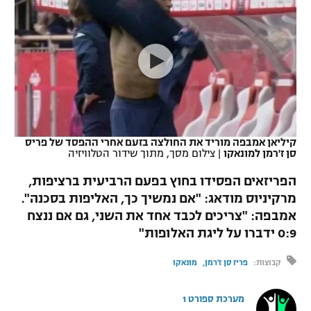
כדורסל נשים
נבחרת ישראל
יורוליג
ליגה ספרדית
טניס
VOD
מכבי תל אביב
מכבי חיפה
יורוקאפ
ליגה איטלקית
כדוריד
הפועל חולון
בית"ר ירושלים
רץ ברשת
ליגה צרפתית
כדורעף
הפועל ירושלים
מכבי תל אביב
ליגה הולנדית
שחייה
תוצאות
קיליאן אמבפה מוריד את החולצה בזעם אחרי ההפסד של פריס
דני אבדיה
הפועל תל אביב
סן ז'רמן למונאקו
|
צילום מסך, מתוך שידור הטלוויזיה
ליגה טורקית
ג'ודו
הפריזאים הפסידו בחוץ בפעם הרביעית ברציפות,
הפועל חיפה
לוח שידורים
מרקיניוס מודאג: "אם נמשיך כך, האליפות בסכנה".
ליגה סינית
אגרוף
אמבפה: "צריכים לכבד אחד את השני, גם אם ננצח
הפועל באר שבע
ליגה ברזילאית
0:9 ידברו על ליגת האלופות"
ברחבה
ספורט אולימפי
מכבי נתניה
קבוצות:
פריז סן ז'רמן
מונאקו
ליגות נוספות
UFC
"מעל הליגה" – פודקאסט
בני יהודה
מערכת ספורט 1
היאבקות WWE