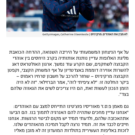
רשיון להקרנה פומבית לבית עסק
הצטרפות לחבילת הערוצים
לא מבין את האוהדים. מרקיניוס
|
GettyImages, Catherine Steenkeste
לוח דרושים – ג'ובנט
תגיות
על אף הניצחון המשמעותי על היריבה השנואה, ההדחה הכואבת
מליגת האלופות עדיין נותנת אותותיה בקרב היחסים בין אוהדי
הקבוצה לשחקנים, שם הקרע עוד נמשך. ארגון האולטראס דאג
המגזין
להשרות אווירה דוממת באצדטדיון על אף המשחק הקצבי, וקפטן
הקבוצה מרקיניוס – שחזר להרכב על חשבון סרחיו ראמוס –
ביקר החלטה זו: "לא ציפיתי לזה", אמר הברזילאי. "זה לא היה
הזמן הנכון לעשות זאת, הם היו צריכים לשים את הגאווה שלהם
בצד".
גם מאמן פ.ס.ז' מאוריסיו פוצ'טינו התייחס למצב עם האוהדים:
"אנחנו עדיין מחכים שתהיה להם האנרגיה לתמוך בנו. הם הביעו
אתהאכזבה שלהם, ולדעתי תמיד יש מקום לביטוי הרגשות. אנחנו
חייבים לכבד את זה. תמיד נרצה לקבל תמיכה מהאוהדים שלנו.
לזכות באליפות העשירית בתולדות המועדון זה לא מובן מאליו