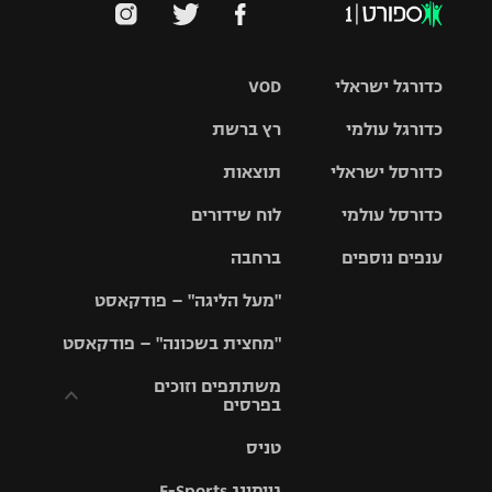
כדורגל ישראלי
VOD
כדורגל עולמי
רץ ברשת
ליגת העל
כדורסל ישראלי
תוצאות
ליגת
ליגה לאומית
האלופות
כדורסל עולמי
לוח שידורים
ליגת ווינר
סל
גביע הטוטו
ענפים נוספים
ברחבה
ליגה
NBA
אירופית
"מעל הליגה" – פודקאסט
ליגה לאומית
ליגיונרים
טניס
יורוליג
ליגה אנגלית
"מחצית בשכונה" – פודקאסט
כדורסל נשים
גביע המדינה
כדוריד
יורוקאפ
ליגה גרמנית
משתתפים וזוכים
בפרסים
מכבי תל
נבחרת
כדורעף
אביב
ישראל
ליגה
טניס
ספרדית
תקנון משתתפים
שחייה
הפועל חולון
מכבי חיפה
וזוכים בפרסים
גיימינג E-Sports