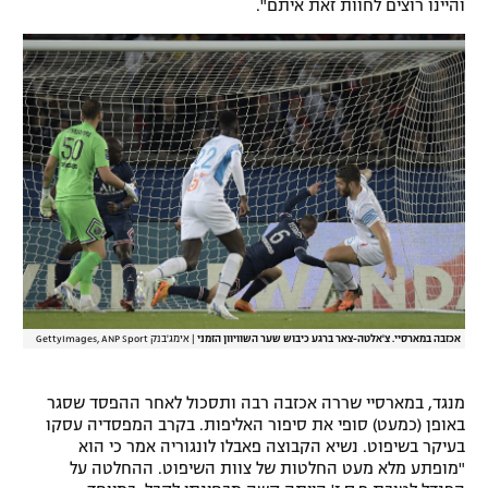
והיינו רוצים לחוות זאת איתם".
אכזבה במארסיי. צ'אלטה-צאר ברגע כיבוש שער השוויוון הזמני
|
אימג'בנק GettyImages, ANP Sport
מנגד, במארסיי שררה אכזבה רבה ותסכול לאחר ההפסד שסגר
באופן (כמעט) סופי את סיפור האליפות. בקרב המפסדיה עסקו
בעיקר בשיפוט. נשיא הקבוצה פאבלו לונגוריה אמר כי הוא
"מופתע מלא מעט החלטות של צוות השיפוט. ההחלטה על