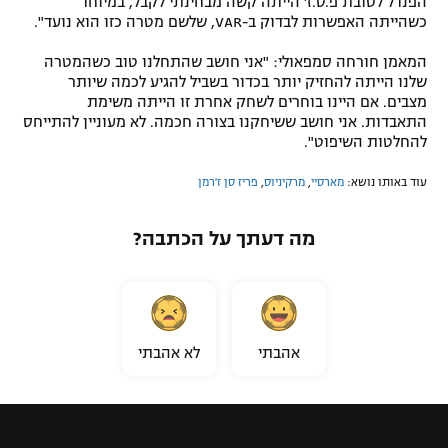
הפנדל לטובת פ.ס.ז' הייתה קשה מבחינתי לקבל, במיוחד
כשהייתה האפשרות לבדוק ב-VAR, שלשם מטרה כזו הוא נועד".
המאמן חורחה סמפאולי: "אני חושב שהתחלנו טוב כשהמטרה
שלנו הייתה להחזיק יותר בכדור בשביל להגיע לכמה שיותר
מצבים. אם היינו בוחרים לשחק אחרת זו הייתה משימת
התאבדות. אני חושב ששיחקנו בצורה חכמה. לא מעוניין להתייחס
להחלטות השיפוט".
עוד באותו נושא:
מארסיי
,
מרקיניוס
,
פריז סן ז'רמן
מה דעתך על הכתבה?
אהבתי
לא אהבתי