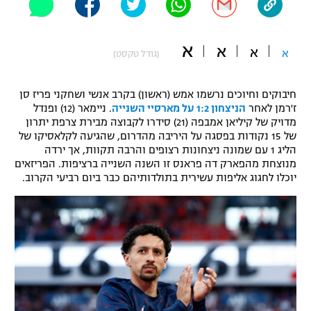
"מחצית בשכונה" – פודקאסט
אופניים
א
א
א
א
(גודל טקסט)
ספורט מוטורי
משתתפים וזוכים בפרסים
חיבוקים וחיוכים נרשמו אמש (ראשון) בקרב אנשי ושחקני פריז סן
כדורמים
תקנון משתתפים וזוכים בפרסים
ז'רמן לאחר
הניצחון 1:2 על מארסיי השנייה
. ניימאר (12) ופנדל
טניס
מדויק של קיליאן אמבפה (21) סידרו לקבוצה מבירת צרפת יתרון
פוטבול אמריקאי NFL
של 15 נקודות בפסגה על היריבה מהדרום, שהגיעה לקלאסיקו של
תקנון עבור פעילות אלקטרה
הליג 1 עם שמונה ניצחונות רצופים והרבה תקוות, אך ירדה
גיימינג E-Sports
בייסבול MLB
מנוצחת מהפארק דה פראנס זו השנה השנייה ברציפות. הפריזאים
תקנון עבור פעילות ספורט 1 – "מרלן"
יוכלו לחגוג אליפות עשירית בתולדותיהם כבר ביום רביעי הקרוב.
ספורט אתגרי ואקסטרים
תנאי שימוש
אומנויות לחימה
מדיניות פרטיות
גיימינג E-Sports
תקנון פעילות ספורט 1