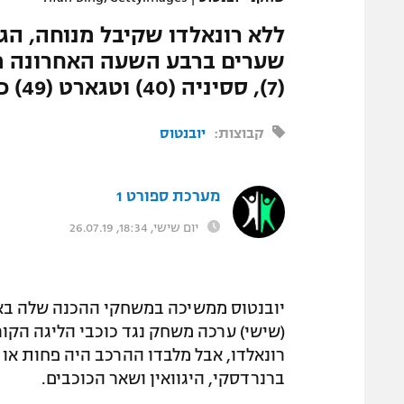
ללא רונאלדו שקיבל מנוחה, הג
(7), ססיניה (40) וטגארט (49) כבשו למארחת, מורטורה (11) השווה זמנית
קבוצות:
יובנטוס
מערכת ספורט 1
יום שישי, 18:34, 26.07.19
(שישי) ערכה משחק נגד כוכבי הליגה הקור
רונאלדו, אבל מלבדו ההרכב היה פחות או י
ברנרדסקי, היגוואין ושאר הכוכבים.