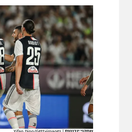
הפועל 
תקנון משתתפים וזוכים בפרסים
הפועל 
תקנון עבור פעילות אלקטרה
הפועל 
תקנון עבור פעילות ספורט 1 – "מרלן"
מכבי נ
טניס
בני יהו
גיימינג E-Sports
תנאי שימוש
מדיניות פרטיות
תקנון פעילות ספורט 1
רשיון להקרנה פומבית לבית עסק
הצטרפות לחבילת הערוצים
לוח דרושים – ג'ובנט
תגיות
שחקני יובנטוס
|
Yifan Ding/Gettyimages
המגזין