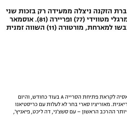
ברת הזקנה ניצלה ממעידה רק בזכות שני
שערים ברבע השעה האחרונה מרגלי מטווידי (77) ופריירה (81). אוסמאר
יובנטוס ממשיכה במשחקי ההכנה שלה באסיה לקראת פתיחת הסרייה A בעוד כחודש, והיום
יאנית. מאוריציו סארי בחר לא לעלות עם כריסטיאנו
ותר ההרכב הראשון – עם סשצ'ני, דה ליכט, פיאניץ',