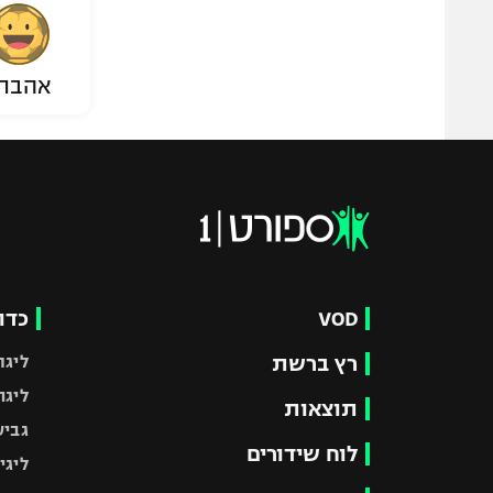
אהבת
VOD
כדו
רץ ברשת
ליגת
ליגה
תוצאות
גביע
לוח שידורים
ליגי