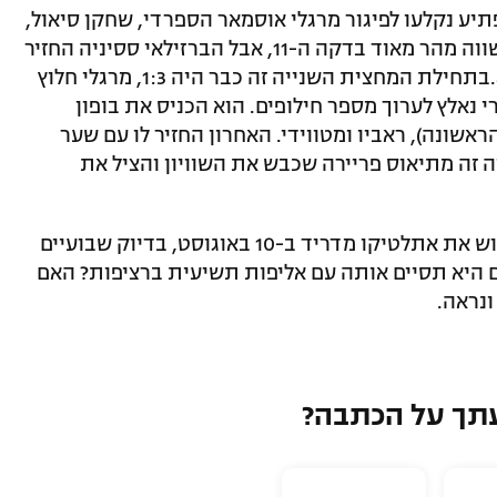
יע נקלעו לפיגור מרגלי אוסמאר הספרדי, שחקן סיאול,
כבר בדקה השביעית. סימונה מורטורה השווה מהר מאוד בדקה ה-11, אבל הברזילאי ססיניה החזיר
את היתרון לקבוצה המארחת בדקה ה-40.בתחילת המחצית השנייה זה כבר היה 1:3, מרגלי חלוץ
י נאלץ לערוך מספר חילופים. הוא הכניס את בופון
אשונה), ראביו ומטווידי. האחרון החזיר לו עם שער
ע דקות היה זה מתיאוס פריירה שכבש את השוויון והציל את
אלופת איטליה תחזור כעת לאימונים ותפגוש את אתלטיקו מדריד ב-10 באוגוסט, בדיוק שבועיים
 היא תסיים אותה עם אליפות תשיעית ברציפות? האם
ונראה.
תך על הכתבה?