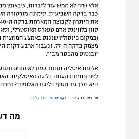
אלא שזה לא ממש עזר לזברות, שבאופן מפת
סוון בלווינגס אדם טגארט האוסטרלי, וסאר
(במקום פינסוליו שנכנס באמצע המחצית הר
מצמק בדקה ה-77, וכעבור ארב
יובנטוס מהפסד מביך.
לפני פתיחת העונה בליגה האיטלקית. האם
היא תלך עד הסוף בליגת האלופות? נחכה 
עוד באותו נושא:
דרום קוריאה
,
מתייס דה ליכט
מה דע