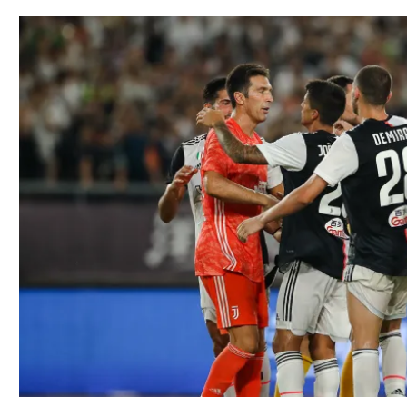
תל אביב
ליגה סינית
חיפה
ליגה ברזילאית
באר שבע
ליגות נוספות
תניה
דה