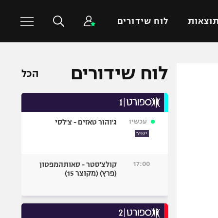
וצאות
לוח שידורים
לוח שידורים
כדורסל עולמי
ענפים נוספים
הכל
NBA
טניס
יורוליג
כדוריד
יורוקאפ
כדורעף
עכשיו
ג'והור טאזים - צ'לסי
ישיר
שחייה
ג'ודו
17:00
קולצ'סטר - סאותהמפטון
אגרוף
(פרץ) (מקוצר 15)
ספורט אולימפי
UFC
היאבקות WWE