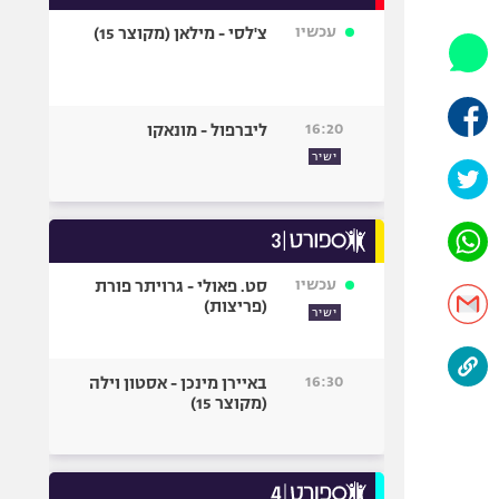
אופניים
עכשיו
צ'לסי - מילאן (מקוצר 15)
ספורט מוטורי
כדורמים
פוטבול אמריקאי NFL
16:20
ליברפול - מונאקו
בייסבול MLB
ישיר
ספורט אתגרי
ואקסטרים
אומנויות לחימה
גיימינג E-Sports
עכשיו
סט. פאולי - גרויתר פורת
(פריצות)
ישיר
16:30
באיירן מינכן - אסטון וילה
(מקוצר 15)