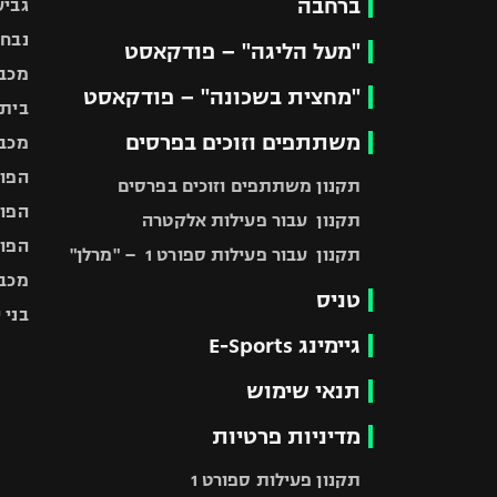
ברחבה
גביע
נבחר
"מעל הליגה" – פודקאסט
מכבי
"מחצית בשכונה" – פודקאסט
בית"
משתתפים וזוכים בפרסים
מכבי
הפוע
תקנון משתתפים וזוכים בפרסים
הפוע
תקנון עבור פעילות אלקטרה
הפוע
תקנון עבור פעילות ספורט 1 – "מרלן"
מכבי
טניס
בני 
גיימינג E-Sports
תנאי שימוש
מדיניות פרטיות
תקנון פעילות ספורט 1