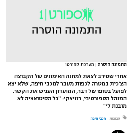
כדורסל נשים
נבחרת ישראל
יורוליג
ליגה ספרדית
טניס
VOD
מכבי תל אביב
מכבי חיפה
יורוקאפ
ליגה איטלקית
כדוריד
הפועל חולון
בית"ר ירושלים
רץ ברשת
ליגה צרפתית
כדורעף
הפועל ירושלים
מכבי תל אביב
ליגה הולנדית
שחייה
תוצאות
דני אבדיה
התמונה הוסרה
|
מערכת ספורט1
הפועל תל אביב
ליגה טורקית
ג'ודו
אחרי שסירב לצאת למחנה האימונים של הקבוצה
הפועל חיפה
לוח שידורים
הצ'כית במטרה לכפות מעבר למכבי חיפה, שלא יצא
ליגה סינית
אגרוף
לפועל בסופו של דבר, המועדון העניש את הקשר.
הפועל באר שבע
המנהל הספורטיבי, רוזיצקי: "כל הסיטואציה לא
ליגה ברזילאית
ברחבה
ספורט אולימפי
מובנת לי"
מכבי נתניה
ליגות נוספות
UFC
קבוצות:
מכבי חיפה
"מעל הליגה" – פודקאסט
בני יהודה
היאבקות WWE