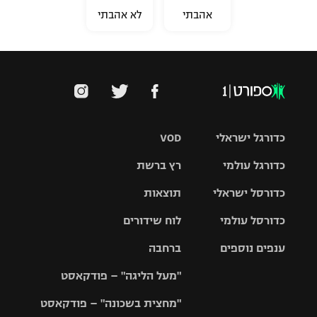
אהבתי
לא אהבתי
כדורגל ישראלי
VOD
כדורגל עולמי
רץ ברשת
ליגת העל
כדורסל ישראלי
תוצאות
ליגת
ליגה לאומית
האלופות
כדורסל עולמי
לוח שידורים
ליגת ווינר
סל
גביע הטוטו
ענפים נוספים
ברחבה
ליגה
NBA
אירופית
"מעל הליגה" – פודקאסט
ליגה לאומית
ליגיונרים
טניס
יורוליג
ליגה אנגלית
"מחצית בשכונה" – פודקאסט
כדורסל נשים
גביע המדינה