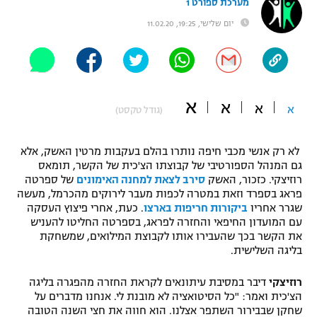
מערכת ספורט 1
"מחצית בשכונה" – פודקאסט
יום שלישי, 19:25, 11.02.20
אופניים
ספורט מוטורי
משתתפים וזוכים בפרסים
כדורמים
א
א
א
תקנון משתתפים וזוכים בפרסים
א
(גודל טקסט)
טניס
פוטבול אמריקאי NFL
תקנון עבור פעילות אלקטרה
לא רק אנשי מכבי חיפה נותרו בהלם בעקבות מרטין האשק, אלא
גיימינג E-Sports
בייסבול MLB
גם המנהל הספורטיבי של קבוצתו הצ'כית של הקשר, תומאס
תקנון עבור פעילות ספורט 1 – "מרלן"
רוזיצקי. כזכור, האשק
סירב לצאת למחנה האימונים
של ספרטה
פראג בספרד וזאת במטרה לכפות מעבר לירוקים מהכרמל, מעשה
ספורט אתגרי ואקסטרים
שגרר אחריו
ביקורות חריפות בארצו
. כעת, אחרי פיצוץ העסקה
תנאי שימוש
עם המועדון החיפאי והחזרה לפראג, בספרטה החליטו להעניש
אומנויות לחימה
את הקשר בכך שהעבירו אותו לקבוצת המילואים, שמשחקת
בליגה השלישית.
מדיניות פרטיות
גיימינג E-Sports
רוזיצקי
דיבר במסיבת עיתונאים לקראת החזרה מהפגרה בליגה
הצ'כית ואמר: "כל הסיטואציה לא מובנת לי. אנחנו מדברים על
תקנון פעילות ספורט 1
שחקן שבבירור השתפר אצלנו. הוא חווה את חצי השנה הטובה