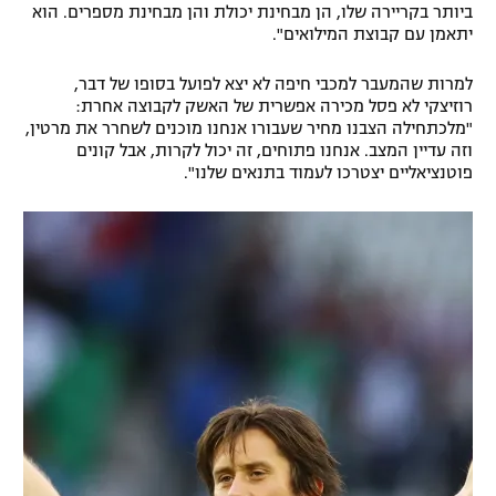
ביותר בקריירה שלו, הן מבחינת יכולת והן מבחינת מספרים. הוא
רשיון להקרנה פומבית לבית עסק
יתאמן עם קבוצת המילואים".
הצטרפות לחבילת הערוצים
למרות שהמעבר למכבי חיפה לא יצא לפועל בסופו של דבר,
רוזיצקי לא פסל מכירה אפשרית של האשק לקבוצה אחרת:
"מלכתחילה הצבנו מחיר שעבורו אנחנו מוכנים לשחרר את מרטין,
לוח דרושים – ג'ובנט
וזה עדיין המצב. אנחנו פתוחים, זה יכול לקרות, אבל קונים
פוטנציאליים יצטרכו לעמוד בתנאים שלנו".
תגיות
המגזין