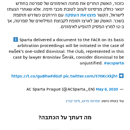
כזכור, האשק החרים את מחנה האימונים של ספרטה בחודש
רשיון להקרנה פומבית לבית עסק
ינואר כחלק מניסיונו לעזוב לטובת מכבי חיפה. אלא שאחרי הגעתו
לישראל, הקשר
פוצץ את העסקה
עם הירוקים כשדרש תוספת
בשכר. האשק שב לארצו וסופח לקבוצת המילואים של ספרטה, אך
הצטרפות לחבילת הערוצים
ב-12 למרץ הפסיק להופיע לאימונים.
לוח דרושים – ג'ובנט
Sparta delivered a document to the FACR on its basis
arbitration proceedings will be initiated in the case of
תגיות
Hašek's one-sided dismissal. The club, represented in this
case by lawyer Bronislav Šerák, consider dismissal to be
המגזין
unjustified.
#acsparta
https://t.co/guBhwFdGzF
pic.twitter.com/57OKcXkjh1
May 6, 2020
— AC Sparta Prague (@ACSparta_EN)
עוד באותו נושא:
ספרטה פראג
,
פיטר קורץ
מה דעתך על הכתבה?