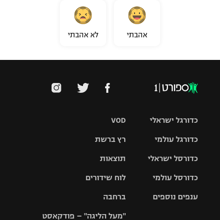
אהבתי
לא אהבתי
כדורגל ישראלי
VOD
כדורגל עולמי
רץ ברשת
ליגת העל
כדורסל ישראלי
תוצאות
ליגת
ליגה לאומית
האלופות
כדורסל עולמי
לוח שידורים
ליגת ווינר
סל
גביע הטוטו
ענפים נוספים
ברחבה
ליגה
NBA
אירופית
"מעל הליגה" – פודקאסט
ליגה לאומית
ליגיונרים