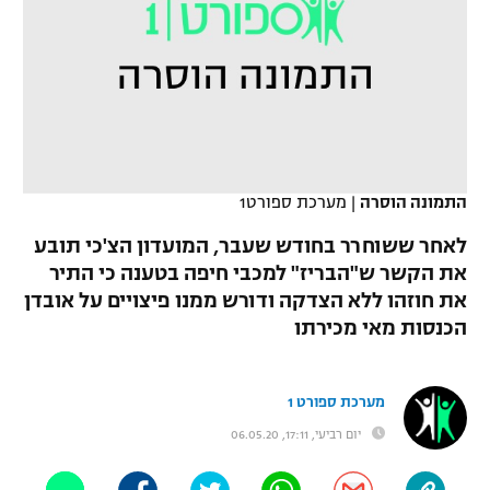
כדורסל נשים
נבחרת ישראל
יורוליג
ליגה ספרדית
טניס
VOD
מכבי תל אביב
מכבי חיפה
יורוקאפ
ליגה איטלקית
כדוריד
הפועל חולון
בית"ר ירושלים
רץ ברשת
ליגה צרפתית
כדורעף
הפועל ירושלים
מכבי תל אביב
התמונה הוסרה
|
מערכת ספורט1
ליגה הולנדית
שחייה
תוצאות
דני אבדיה
הפועל תל אביב
לאחר ששוחרר בחודש שעבר, המועדון הצ'כי תובע
ליגה טורקית
את הקשר ש"הבריז" למכבי חיפה בטענה כי התיר
ג'ודו
הפועל חיפה
לוח שידורים
את חוזהו ללא הצדקה ודורש ממנו פיצויים על אובדן
ליגה סינית
אגרוף
הכנסות מאי מכירתו
הפועל באר שבע
ליגה ברזילאית
ברחבה
ספורט אולימפי
מכבי נתניה
מערכת ספורט 1
ליגות נוספות
UFC
יום רביעי, 17:11, 06.05.20
"מעל הליגה" – פודקאסט
בני יהודה
היאבקות WWE