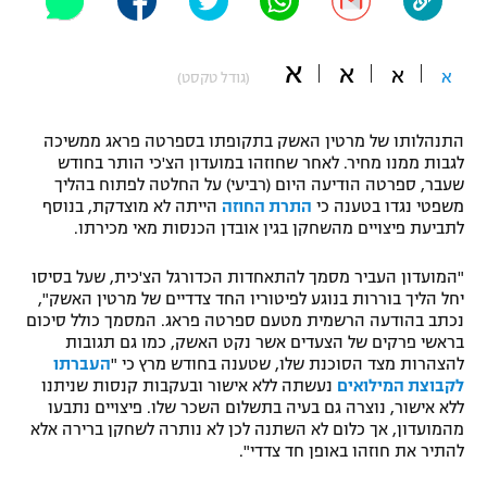
"מחצית בשכונה" – פודקאסט
אופניים
א
א
א
א
(גודל טקסט)
ספורט מוטורי
משתתפים וזוכים בפרסים
התנהלותו של מרטין האשק בתקופתו בספרטה פראג ממשיכה
כדורמים
לגבות ממנו מחיר. לאחר שחוזהו במועדון הצ'כי הותר בחודש
תקנון משתתפים וזוכים בפרסים
טניס
שעבר, ספרטה הודיעה היום (רביעי) על החלטה לפתוח בהליך
פוטבול אמריקאי NFL
משפטי נגדו בטענה כי
התרת החוזה
הייתה לא מוצדקת, בנוסף
תקנון עבור פעילות אלקטרה
לתביעת פיצויים מהשחקן בגין אובדן הכנסות מאי מכירתו.
גיימינג E-Sports
בייסבול MLB
תקנון עבור פעילות ספורט 1 – "מרלן"
"המועדון העביר מסמך להתאחדות הכדורגל הצ'כית, שעל בסיסו
יחל הליך בוררות בנוגע לפיטוריו החד צדדיים של מרטין האשק",
ספורט אתגרי ואקסטרים
נכתב בהודעה הרשמית מטעם ספרטה פראג. המסמך כולל סיכום
תנאי שימוש
בראשי פרקים של הצעדים אשר נקט האשק, כמו גם תגובות
אומנויות לחימה
להצהרות מצד הסוכנת שלו, שטענה בחודש מרץ כי "
העברתו
לקבוצת המילואים
נעשתה ללא אישור ובעקבות קנסות שניתנו
מדיניות פרטיות
ללא אישור, נוצרה גם בעיה בתשלום השכר שלו. פיצויים נתבעו
גיימינג E-Sports
מהמועדון, אך כלום לא השתנה לכן לא נותרה לשחקן ברירה אלא
להתיר את חוזהו באופן חד צדדי".
תקנון פעילות ספורט 1