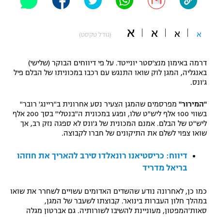
"מחצית בשכונה" – פודקאסט
אופניים
א
א
א
א
(גודל טקסט)
ספורט מוטורי
משתתפים וזוכים בפרסים
דרמה באימון מנצ'סטר יונייטד. על פי דיווחים הבוקר (שלישי)
כדורמים
באנגליה, המגן לוק שואו התנגש עם רכבו במכוניתו של הבלם פיל
תקנון משתתפים וזוכים בפרסים
טניס
ג'ונס.
פוטבול אמריקאי NFL
תקנון עבור פעילות אלקטרה
"המירור"
מפרסמים שהמגן הצעיר נסע אחרונית ב"ריינג' רובר"
גיימינג E-Sports
בייסבול MLB
בשווי 100 אלף ליש"ט שלו, ופגע במכונית ה"בנטלי" בסך 200 אלף
תקנון עבור פעילות ספורט 1 – "מרלן"
ליש"ט של הבלם. אמנם המכונית של ג'ונס לא ספגה נזק רב, אך
שואו צפוי לשלם את התיקונים של חברו לקבוצה.
ספורט אתגרי ואקסטרים
תנאי שימוש
דיווח: כריסטיאנו רונאלדו סירב להאריך את חוזהו
אומנויות לחימה
בריאל מדריד
מדיניות פרטיות
גיימינג E-Sports
כמו כן, לאחרונה נודע שהשדים האדומים עשויים לשחרר את שואו
במהלך חלון העברות בינואר. קבוצתו לשעבר של המגן,
תקנון פעילות ספורט 1
סאות'המפטון, מעוניינת להשיבו לשורותיה. גם אברטון מגלה