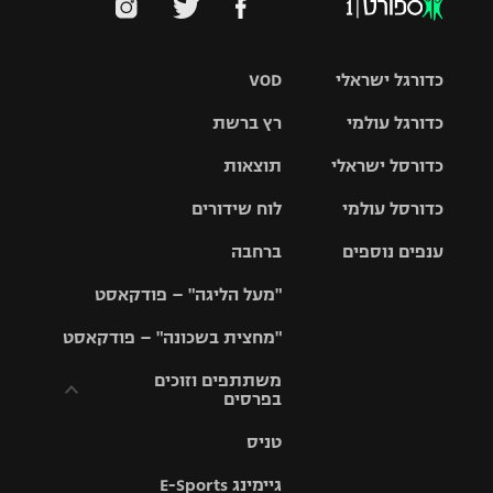
כדורגל ישראלי
VOD
כדורגל עולמי
רץ ברשת
ליגת העל
כדורסל ישראלי
תוצאות
ליגת
ליגה לאומית
האלופות
כדורסל עולמי
לוח שידורים
ליגת ווינר
סל
גביע הטוטו
ענפים נוספים
ברחבה
ליגה
NBA
אירופית
"מעל הליגה" – פודקאסט
ליגה לאומית
ליגיונרים
טניס
יורוליג
ליגה אנגלית
"מחצית בשכונה" – פודקאסט
כדורסל נשים
גביע המדינה
כדוריד
יורוקאפ
ליגה גרמנית
משתתפים וזוכים
בפרסים
מכבי תל
נבחרת
כדורעף
אביב
ישראל
ליגה
טניס
ספרדית
תקנון משתתפים
שחייה
הפועל חולון
מכבי חיפה
וזוכים בפרסים
גיימינג E-Sports