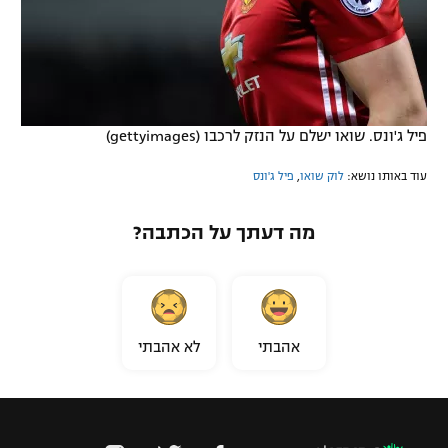
פיל ג'ונס. שואו ישלם על הנזק לרכבו (gettyimages)
עוד באותו נושא:
לוק שואו
,
פיל ג'ונס
מה דעתך על הכתבה?
אהבתי
לא אהבתי