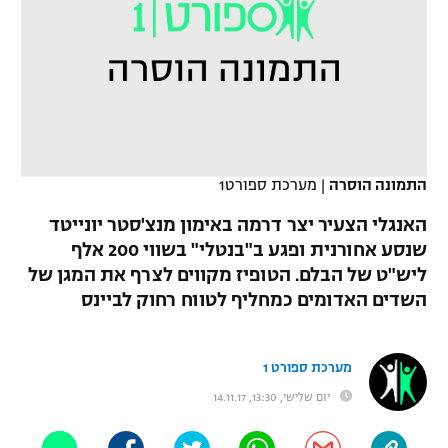
כדורסל נשים
נבחרת ישראל
יורוליג
ליגה ספרדית
טניס
VOD
מכבי תל אביב
מכבי חיפה
יורוקאפ
ליגה איטלקית
כדוריד
הפועל חולון
בית"ר ירושלים
רץ ברשת
ליגה צרפתית
כדורעף
הפועל ירושלים
מכבי תל אביב
התמונה הוסרה
|
מערכת ספורט1
ליגה הולנדית
שחייה
תוצאות
דני אבדיה
הפועל תל אביב
האנגלי הצעיר יצר דרמה באימון מנצ'סטר יונייטד
ליגה טורקית
שנסע אחורנית ופגע ב"בנטלי" בשווי 200 אלף
ג'ודו
הפועל חיפה
לוח שידורים
ליש"ט של הבלם. הטופיז מקווים לצרף את המגן של
ליגה סינית
אגרוף
השדים האדומים כמחליף לטווח רחוק לביינס
הפועל באר שבע
ליגה ברזילאית
ברחבה
ספורט אולימפי
מכבי נתניה
מערכת ספורט 1
ליגות נוספות
UFC
יום שלישי, 13:30, 14.11.17
"מעל הליגה" – פודקאסט
בני יהודה
היאבקות WWE