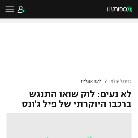
כדורגל ישראלי
ליגת העל
כדורגל עולמי
/
כדורגל עולמי
ליגה אנגלית
ליגה לאומית
לא נעים: לוק שואו התנגש
ליגת האלופות
כדורסל ישראלי
גביע הטוטו
ברכבו היוקרתי של פיל ג'ונס
ליגה אירופית
ליגת ווינר סל
ליגיונרים
כדורסל עולמי
ליגה אנגלית
ליגה לאומית
גביע המדינה
NBA
ליגה גרמנית
ענפים נוספים