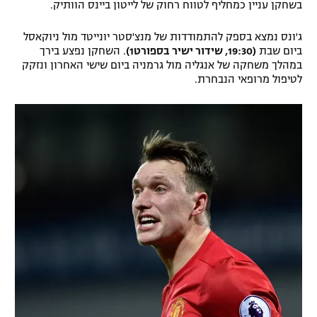
בשחקן עניין כמחליף לטווח רחוק של לייטון ביינס הוותיק.
רשיון להקרנה פומבית לבית עסק
ג'ונס נמצא בספק להתמודדות של מנצ'סטר יונייטד מול ניוקאסל
ביום שבת
(19:30, שידור ישיר בספורט1)
. השחקן נפצע בירך
הצטרפות לחבילת הערוצים
במהלך משחקה של אנגליה מול גרמניה ביום שישי האחרון ונזקק
לטיפול מרופאי הנבחרת.
לוח דרושים – ג'ובנט
תגיות
המגזין