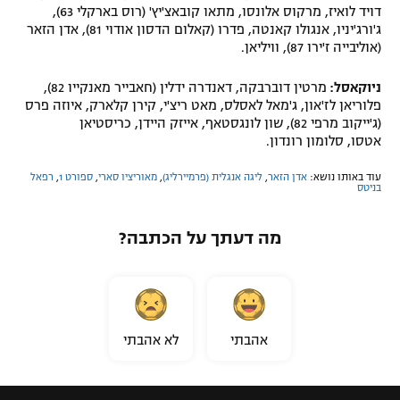
דויד לואיז, מרקוס אלונסו, מתאו קובאצ'יץ' (רוס בארקלי 63),
ג'ורג'יניו, אנגולו קאנטה, פדרו (קאלום הדסון אודוי 81), אדן הזאר
(אוליבייה ז'ירו 87), וויליאן.
ניוקאסל:
מרטין דוברבקה, דאנדרה ידלין (חאבייר מאנקייו 82),
פלוריאן לז'און, ג'מאל לאסלס, מאט ריצ'י, קירן קלארק, איוזה פרס
(ג'ייקוב מרפי 82), שון לונגסטאף, אייזק היידן, כריסטיאן
אטסו, סלומון רונדון.
עוד באותו נושא:
אדן הזאר
,
ליגה אנגלית (פרמיירליג)
,
מאוריציו סארי
,
ספורט 1
,
רפאל
בניטס
מה דעתך על הכתבה?
אהבתי
לא אהבתי