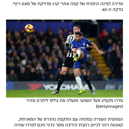
אדירה לפינה הימנית של קפה אחרי קרן מדויקת של מאט ריצ'י
רשיון להקרנה פומבית לבית עסק
בדקה ה-40.
הצטרפות לחבילת הערוצים
לוח דרושים – ג'ובנט
תגיות
המגזין
פדרו מקפיץ מעל השוער ומעלה את צ'לסי ליתרון מהיר
(Gettyimages)
המחצית השנייה נפתחה עם התקפה נהדרת של המארחת,
קאנטה דהר לכיוון רחבת היריבה מסר כדור חכם לפרדו שהיה