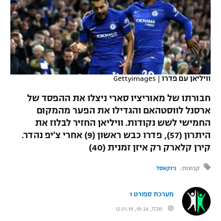
כדורסל נשים
נבחרת ישראל
יורוליג
ליגה ספרדית
טניס
VOD
מכבי תל אביב
מכבי חיפה
יורוקאפ
ליגה איטלקית
כדוריד
הפועל חולון
בית"ר ירושלים
רץ ברשת
ליגה צרפתית
כדורעף
וויליאן עם פדרו
|
Gettyimages
הפועל ירושלים
מכבי תל אביב
ליגה הולנדית
חבורתו של מאוריציו סארי ניצלו את ההפסד של
שחייה
תוצאות
דני אבדיה
הפועל תל אביב
ארסנל לווסטהאם והגדילו את הפער מהמקום
ליגה טורקית
החמישי לשש נקודות. וויליאן החזיר לבלוז את
ג'ודו
הפועל חיפה
לוח שידורים
היתרון (57), פדרו כבש ראשון (9) אחרי צ'יפ נהדר.
ליגה סינית
אגרוף
קירן קלארק רק איזן זמנית (40)
הפועל באר שבע
ליגה ברזילאית
ברחבה
קבוצות:
ניוקאסל
ספורט אולימפי
מכבי נתניה
ליגות נוספות
UFC
מערכת ספורט 1
"מעל הליגה" – פודקאסט
בני יהודה
שבת, 19:24, 12.01.19
היאבקות WWE