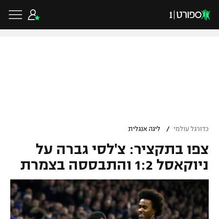
כדורגל ישראלי
ליגת העל
כדורגל עולמי
/
כדורגל עולמי
ליגה אנגלית
ליגה לאומית
צפו בתקציר: צ'לסי גברה על
ליגת האלופות
כדורסל ישראלי
גביע הטוטו
ניוקאסל 1:2 והתבססה בצמרת
ליגה אירופית
ליגת ווינר סל
ליגיונרים
כדורסל עולמי
ליגה אנגלית
ליגה לאומית
גביע המדינה
NBA
ליגה גרמנית
ענפים נוספים