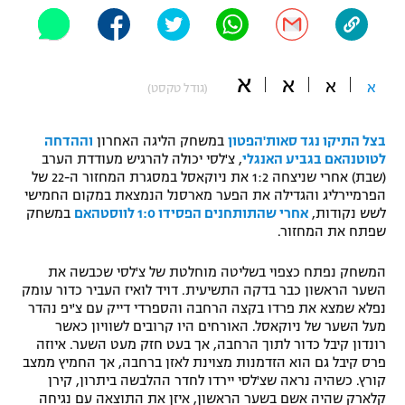
"מחצית בשכונה" – פודקאסט
אופניים
א
ספורט מוטורי
א
משתתפים וזוכים בפרסים
א
א
(גודל טקסט)
כדורמים
תקנון משתתפים וזוכים בפרסים
בצל התיקו נגד סאות'הפטון
במשחק הליגה האחרון
וההדחה
טניס
לטוטנהאם בגביע האנגלי
, צ'לסי יכולה להרגיש מעודדת הערב
פוטבול אמריקאי NFL
(שבת) אחרי שניצחה 1:2 את ניוקאסל במסגרת המחזור ה-22 של
תקנון עבור פעילות אלקטרה
הפרמיירליג והגדילה את הפער מארסנל הנמצאת במקום החמישי
גיימינג E-Sports
בייסבול MLB
לשש נקודות,
אחרי שהתותחנים הפסידו 1:0 לווסטהאם
במשחק
תקנון עבור פעילות ספורט 1 – "מרלן"
שפתח את המחזור.
ספורט אתגרי ואקסטרים
תנאי שימוש
המשחק נפתח כצפוי בשליטה מוחלטת של צ'לסי שכבשה את
השער הראשון כבר בדקה התשיעית. דויד לואיז העביר כדור עומק
אומנויות לחימה
נפלא שמצא את פרדו בקצה הרחבה והספרדי דייק עם צ'יפ נהדר
מעל השער של ניוקאסל. האורחים היו קרובים לשוויון כאשר
מדיניות פרטיות
גיימינג E-Sports
רונדון קיבל כדור לתוך הרחבה, אך בעט חזק מעט השער. איוזה
פרס קיבל גם הוא הזדמנות מצוינת לאזן ברחבה, אך החמיץ ממצב
קורץ. כשהיה נראה שצ'לסי יירדו לחדר ההלבשה ביתרון, קירן
תקנון פעילות ספורט 1
קלארק שהיה אשם בשער הראשון, איזן את התוצאה עם נגיחה