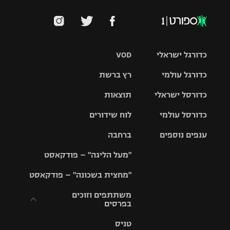
כדורגל ישראלי
VOD
כדורגל עולמי
רץ ברשת
ליגת העל
כדורסל ישראלי
תוצאות
ליגת
ליגה לאומית
האלופות
כדורסל עולמי
לוח שידורים
ליגת ווינר
סל
גביע הטוטו
ענפים נוספים
ברחבה
ליגה
NBA
אירופית
"מעל הליגה" – פודקאסט
ליגה לאומית
ליגיונרים
טניס
יורוליג
ליגה אנגלית
"מחצית בשכונה" – פודקאסט
כדורסל נשים
גביע המדינה
כדוריד
יורוקאפ
ליגה גרמנית
משתתפים וזוכים
בפרסים
מכבי תל
נבחרת
כדורעף
אביב
ישראל
ליגה
טניס
ספרדית