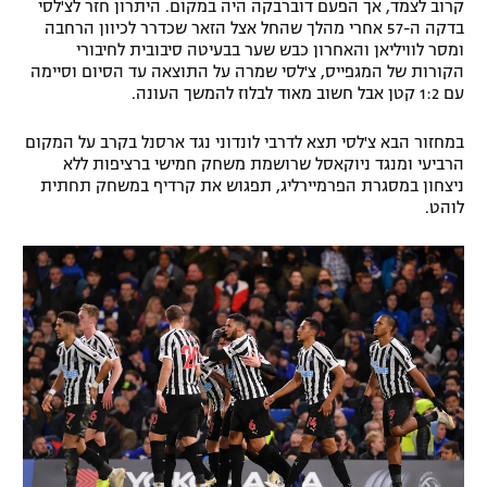
קרוב לצמד, אך הפעם דוברבקה היה במקום. היתרון חזר לצ'לסי
בדקה ה-57 אחרי מהלך שהחל אצל הזאר שכדרר לכיוון הרחבה
ומסר לוויליאן והאחרון כבש שער בבעיטה סיבובית לחיבורי
הקורות של המגפייס, צ'לסי שמרה על התוצאה עד הסיום וסיימה
עם 1:2 קטן אבל חשוב מאוד לבלוז להמשך העונה.
במחזור הבא צ'לסי תצא לדרבי לונדוני נגד ארסנל בקרב על המקום
הרביעי ומנגד ניוקאסל שרושמת משחק חמישי ברציפות ללא
ניצחון במסגרת הפרמיירליג, תפגוש את קרדיף במשחק תחתית
לוהט.