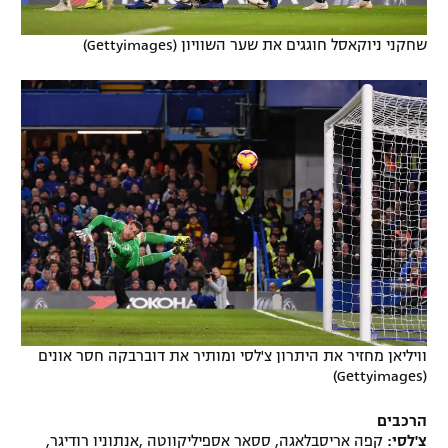
שחקני ניוקאסל חוגגים את שער השוויון (Gettyimages)
וויליאן מחזיר את היתרון צ'לסי ומותיר את דוברבקה חסר אונים
(Gettyimages)
הרכבים
צ'לסי:
קפה אריסבלאגה, ססאר אספיליקווטה ,אנתוניו רודיגר,