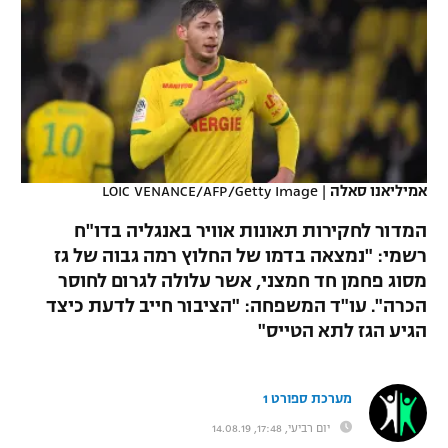
כדורסל נשים
נבחרת ישראל
יורוליג
ליגה ספרדית
טניס
VOD
מכבי תל אביב
מכבי חיפה
יורוקאפ
ליגה איטלקית
כדוריד
הפועל חולון
בית"ר ירושלים
רץ ברשת
ליגה צרפתית
כדורעף
הפועל ירושלים
מכבי תל אביב
ליגה הולנדית
אמיליאנו סאלה
|
LOIC VENANCE/AFP/Getty Image
שחייה
תוצאות
דני אבדיה
הפועל תל אביב
המדור לחקירות תאונות אוויר באנגליה בדו"ח
ליגה טורקית
ג'ודו
רשמי: "נמצאה בדמו של החלוץ רמה גבוה של גז
הפועל חיפה
לוח שידורים
מסוג פחמן חד חמצני, אשר עלולה לגרום לחוסר
ליגה סינית
אגרוף
הכרה". עו"ד המשפחה: "הציבור חייב לדעת כיצד
הפועל באר שבע
הגיע הגז לתא הטייס"
ליגה ברזילאית
ברחבה
ספורט אולימפי
מכבי נתניה
ליגות נוספות
UFC
מערכת ספורט 1
"מעל הליגה" – פודקאסט
בני יהודה
יום רביעי, 17:48, 14.08.19
היאבקות WWE