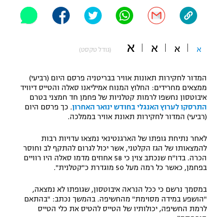
"מחצית בשכונה" – פודקאסט
אופניים
ספורט מוטורי
א
משתתפים וזוכים בפרסים
א
א
א
(גודל טקסט)
כדורמים
תקנון משתתפים וזוכים בפרסים
טניס
המדור לחקירות תאונות אוויר בבריטניה פרסם היום (רביעי)
ממצאים מחרידים: החלוץ המנוח אמיליאנו סאלה והטייס דיוויד
פוטבול אמריקאי NFL
תקנון עבור פעילות אלקטרה
איבוטסון נחשפו לרמות קטלניות של פחמן חד חמצני בטרם
התרסקו לערוץ האנגלי בחודש ינואר האחרון
. כך פרסם היום
גיימינג E-Sports
בייסבול MLB
(רביעי) המדור לחקירות תאונת אוויר בממלכה.
תקנון עבור פעילות ספורט 1 – "מרלן"
ספורט אתגרי ואקסטרים
לאחר נתיחת גופתו של הארגנטינאי נמצאו עדויות רבות
תנאי שימוש
להמצאותו של הגז הקלטני, אשר יכול לגרום להתקף לב וחוסר
הכרה. בדו"ח שנכתב צוין כי 58 אחוזים מדמו סאלה היו רוויים
אומנויות לחימה
בפחמן, כאשר כל רמה מעל 50 מוגדרת כ"קטלנית".
מדיניות פרטיות
גיימינג E-Sports
במסמך נרשם כי ככל הנראה איבוטסון, שגופתו לא נמצאה,
"הושפע במידה מסוימת" מהחשיפה. בהמשך נכתב: "בהתאם
תקנון פעילות ספורט 1
לרמת החשיפה, יכולותיו של הטייס להטיס את כלי הטייס