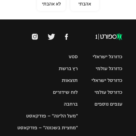
אהבתי
לא אהבתי
כדורגל ישראלי
VOD
כדורגל עולמי
רץ ברשת
ליגת העל
כדורסל ישראלי
תוצאות
ליגת
ליגה לאומית
האלופות
כדורסל עולמי
לוח שידורים
ליגת ווינר
סל
גביע הטוטו
ענפים נוספים
ברחבה
ליגה
NBA
אירופית
"מעל הליגה" – פודקאסט
ליגה לאומית
ליגיונרים
טניס
יורוליג
ליגה אנגלית
"מחצית בשכונה" – פודקאסט
כדורסל נשים
גביע המדינה
כדוריד