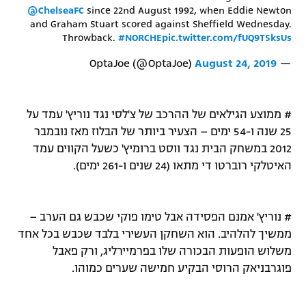
@ChelseaFC
since 22nd August 1992, when Eddie Newton
and Graham Stuart scored against Sheffield Wednesday.
Throwback.
#NORCHE
pic.twitter.com/fUQ9T5ksUs
August 24, 2019
— OptaJoe (@OptaJoe)
# ממוצע הגילאים של ההרכב של צ'לסי נגד נוריץ' עמד על
25 שנה ו-54 ימים – הצעיר ביותר של הבלוז מאז נובמבר
2012 במשחק הבית נגד ווסט ברומיץ' כשעל הקווים עמד
האיטלקי רוברטו די מתאו (24 שנים ו-261 ימים).
# נוריץ' אמנם הפסידה אבל טימו פוקי שכבש גם הערב –
ממשיך להלהיב. הוא השחקן העשירי בלבד שכבש בכל אחד
משלוש הופעות הבכורה שלו בפרמיירליג, ורק פאבל
פוגרבניאק הרוסי הבקיע חמישה שערים כמוהו.