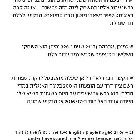
# זו הפעם הראשונה ששני שחקנים אנגלים בני 21 ומטה
כבשו עבור צ'לסי במשחק ליגה מזה 29 שנה – אז זה קרה
רשיון להקרנה פומבית לבית עסק
באוגוסט 1992 כשאדי ניוטון וגרם סטיוארט הבקיעו לצ'לסי
הצטרפות לחבילת הערוצים
נגד שפילד.
לוח דרושים – ג'ובנט
# כמוכן, אברהם (בן 21 שנים ו-326 ימים) הוא השחקן
תגיות
השלישי הכי צעיר שכבש צמד עבור צ'לסי.
המגזין
# הקשר הברזילאי וויליאן שעלה מהספסל לדקות ספורות
רשם ציון דרך עם הופעתו ה-200 בליגה האנגלית במדי
הבלוז. הוא כבש 28 שערים עד היום כשעונת השיא שלו
הייתה עונת האליפות ב-2016/17 אז הבקיע שמונה.
21 – This is the first time two English players aged 21 or
under have scored in a Premier League match for