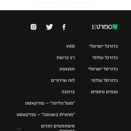
כדורגל ישראלי
VOD
כדורגל עולמי
רץ ברשת
ליגת העל
כדורסל ישראלי
תוצאות
ליגת
ליגה לאומית
האלופות
כדורסל עולמי
לוח שידורים
ליגת ווינר
סל
גביע הטוטו
ענפים נוספים
ברחבה
ליגה
NBA
אירופית
"מעל הליגה" – פודקאסט
ליגה לאומית
ליגיונרים
טניס
יורוליג
ליגה אנגלית
"מחצית בשכונה" – פודקאסט
כדורסל נשים
גביע המדינה
כדוריד
יורוקאפ
ליגה גרמנית
משתתפים וזוכים
בפרסים