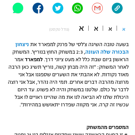
"מחצית בשכונה" – פודקאסט
אופניים
א
ספורט מוטורי
א
משתתפים וזוכים בפרסים
א
א
(גודל טקסט)
כדורמים
בשעה טובה השיגה צ'לסי של פרנק למפארד את
ניצחון
תקנון משתתפים וזוכים בפרסים
טניס
הבכורה שלה העונה
, 2:3 במשחק החוץ בנוריץ'. המשחק
פוטבול אמריקאי NFL
הראשון ביום שבת כלל לא מעט ציוני דרך.
למפארד
אמר
תקנון עבור פעילות אלקטרה
לאחר המשחק: "זה היה מבחן קשה, נוריץ' תשיג כאן הרבה
גיימינג E-Sports
בייסבול MLB
מאוד נקודות. לא אהבתי את השערים שספגנו אבל אני
תקנון עבור פעילות ספורט 1 – "מרלן"
מרוצה מהרבה דברים אחרים. תמי היה נהדר, אבל אני רוצה
ספורט אתגרי ואקסטרים
תנאי שימוש
לדבר על כולם. שלטנו במשחק והיה לא פשוט. עד היום
היכולת שלנו לא הביאה לנו את מה שהיינו ראויים לו אבל
אומנויות לחימה
עכשיו זה קרה. אני מקווה שפדרו יתאושש במהירות".
מדיניות פרטיות
גיימינג E-Sports
המספרים מהמשחק
תקנון פעילות ספורט 1