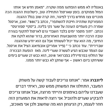
רשיון להקרנה פומבית לבית עסק
באנגליה לא ממש הופתעו ממה שקרה. "מאמן חדש אך אותו
המזל ממוקדם. בזמן שארסנל התחילה טוב, כישלונות ההגנה הכה
מוכרים צצו מחדש בדרך לפיגור, וזה קרה שוב בגלל ההגנה
הצטרפות לחבילת הערוצים
המפורקת שתהיה חייבת להשתפר", נכתב ב"BBC". ואכן, ארסנל
שמרה רק פעמיים העונה על שער נקי בליגה. ב"סקיי ספורטס"
לוח דרושים – ג'ובנט
נכתב: "תוך מספר ימים בלבד השבדי גרם לארסנל לתקוף בצורה
טובה הרבה יותר מהשבועות האחרונים, ברור שהוא לוקח את
תגיות
החיובי, מה הוא עוד יכול לעשות? אבל גם הוא יודע שההגנה
שברירית". עוד נכתב כי " (פייר אמריק) אובמיאנג הציל את ארסנל.
עם הצמד שכבש הגיע לעשרה שערי ליגה. מאז הופעת הבכורה
המגזין
של החלוץ בפרמיירליג בפברואר 2018, הוא כבש 27 שערים בימים
ששיחקו ביום ראשון – אף שחקן לא כבש יותר ממנו.
ליונברג
אמר: "אנחנו צריכים לעבוד קשה על משחק
המעבר, התחלנו את המשחק ממש טוב, ראיתי דברים
שעבדנו עליהם באימונים והייתי מרוצה, אבל אנחנו צריכים
להבקיע שערים ולהוביל. אני רוצה לראות את המועדון הזה
חוזר לעצמו, רק הניצחון הוא מה שחשוב ולכן אני מאוכזב,