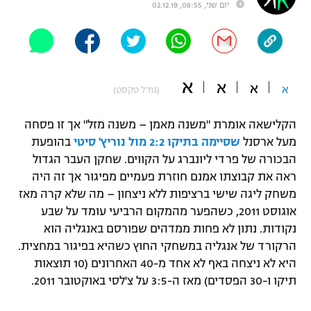
יום שני, 08:55, 02.12.19
"מחצית בשכונה" – פודקאסט
אופניים
ספורט מוטורי
משתתפים וזוכים בפרסים
א
א
א
א
(גודל טקסט)
כדורמים
תקנון משתתפים וזוכים בפרסים
טניס
הקלישאה אומרת "משנה מאמן – משנה מזל" אך זו פסחה
פוטבול אמריקאי NFL
תקנון עבור פעילות אלקטרה
מעל ארסנל
שסיימה בתיקו 2:2 מול נוריץ' סיטי
בהופעת
גיימינג E-Sports
הבכורה של פרדי ליונברג על הקווים. שחקן העבר הגדול
בייסבול MLB
תקנון עבור פעילות ספורט 1 – "מרלן"
ראה את קבוצתו אמנם חוזרת פעמיים מפיגור אך זה היה
משחק ליגה שישי ברציפות ללא ניצחון – מה שלא קרה מאז
ספורט אתגרי ואקסטרים
תנאי שימוש
אוגוסט 2011, כשהפער מהמקום הרביעי עומד על שבע
אומנויות לחימה
נקודות. נתון לא פחות ממדהים שפורסם באנגליה הוא
הרקורד של אנגליה במשחקי החוץ כשהיא בפיגור במחצית.
מדיניות פרטיות
גיימינג E-Sports
היא לא ניצחה באף לא אחד מ-40 האחרונים (10 תוצאות
תיקו ו-30 הפסדים) מאז ה-3:5 על צ'לסי באוקטובר 2011.
תקנון פעילות ספורט 1