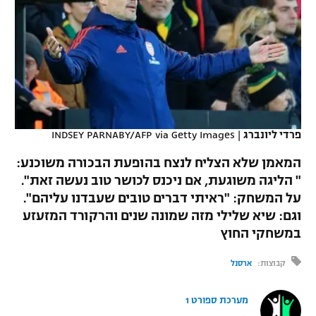
כדורסל נשים
נבחרת ישראל
יורוליג
ליגה ספרדית
טניס
VOD
מכבי תל אביב
מכבי חיפה
יורוקאפ
ליגה איטלקית
כדוריד
הפועל חולון
בית"ר ירושלים
רץ ברשת
ליגה צרפתית
כדורעף
הפועל ירושלים
מכבי תל אביב
ליגה הולנדית
פרדי ליונברג
|
INDSEY PARNABY/AFP via Getty Images
שחייה
תוצאות
דני אבדיה
הפועל תל אביב
המאמן שלא הצליח לנצח בהופעת הבכורה משוכנע:
ליגה טורקית
ג'ודו
" הליגה משוגעת, אם ניכנס לכושר טוב נעשה זאת".
הפועל חיפה
לוח שידורים
על המשחק: "ראיתי דברים טובים שעבדנו עליהם".
ליגה סינית
אגרוף
וגם: שיא שלילי מזה שמונה שנים והרקורד המזעזע
הפועל באר שבע
במשחקי החוץ
ליגה ברזילאית
ברחבה
ספורט אולימפי
מכבי נתניה
קבוצות:
ארסנל
ליגות נוספות
UFC
"מעל הליגה" – פודקאסט
בני יהודה
מערכת ספורט 1
היאבקות WWE