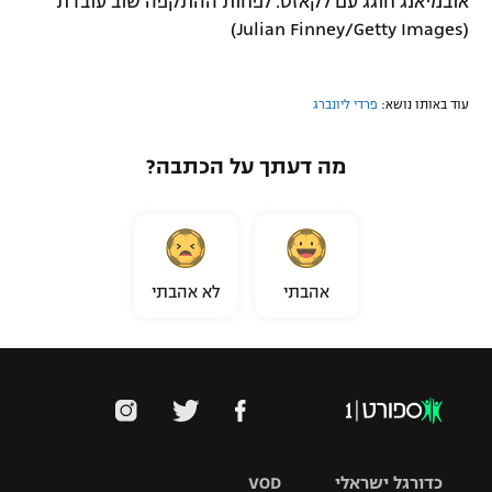
אובמיאנג חוגג עם לקאזט. לפחות ההתקפה שוב עובדת
(Julian Finney/Getty Images)
עוד באותו נושא:
פרדי ליונברג
מה דעתך על הכתבה?
אהבתי
לא אהבתי
כדורגל ישראלי
VOD