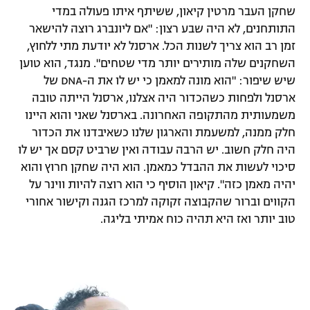
שחקן העבר מרטין קיאון, ששיתף איתו פעולה במדי
התותחנים, לא היה שבע רצון: "אם ליונברג רוצה להישאר
זמן רב הוא צריך לשנות הכל. ארסנל לא יודעת מתי ללחוץ,
השחקנים שלה מותירים יותר מדי שטחים". מנגד, הוא טוען
שיש שיפור: "הוא מונה למאמן כי יש לו את ה-DNA של
ארסנל ולפחות כשהכדור היה אצלנו, ארסנל הייתה טובה
משמעותית מהתקופה האחרונה. בארסנל שאני והוא היינו
חלק ממנה, למשעמת והארגון שלנו כשאיבדנו את הכדור
היה חלק חשוב. יש הרבה עבודה ואין שרביט קסם אך יש לו
סיכוי לעשות את ההבדל כמאמן. הוא היה שחקן חרוץ והוא
יהיה מאמן כזה". קיאון הוסיף כי הוא רוצה להיות ווינר על
הקווים וברור שהקבוצה זקוקה למרכז הגנה וקישור אחורי
טוב יותר ואז היא תהיה כוח אמיתי בליגה.