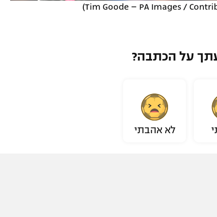
תך על הכתבה?
י
לא אהבתי