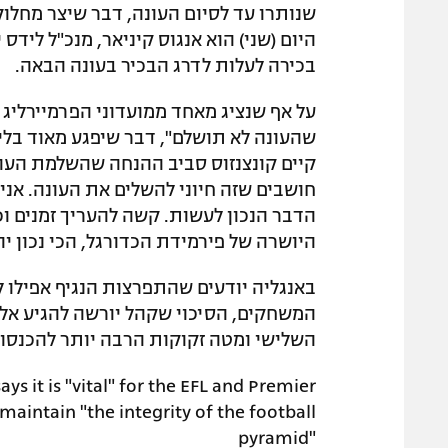
שנותרו עד לסיום העונה, דבר שיצר מחלוק
היום (שני) הוא אנגוס קיניאר, מנכ"ל ליד
בכירה לעלות לדרג הבכיר בעונה הבאה.
על אף שנציג מאחד ממועדוני הפרמיירליג
שהעונה לא תושלם", דבר שיפגע מאוד בלי
קיים קונצנזוס סביב ההנחה שהשלמת העונ
חושבים שזה חיוני להשלים את העונה. א
הדבר הנכון לעשות. קשה להעריך זמנים וכר
היושרה של פירמידת הכדורגל, הכי נכון יה
באנגליה יודעים שהתפרצות הנגיף אפילו ל
המשחקים, הסיכוי שקהל יורשה להגיע אליה
השלישי ומטה זקוקות הרבה יותר להכנסו
s it is "vital" for the EFL and Premier
aintain "the integrity of the football
pyramid"