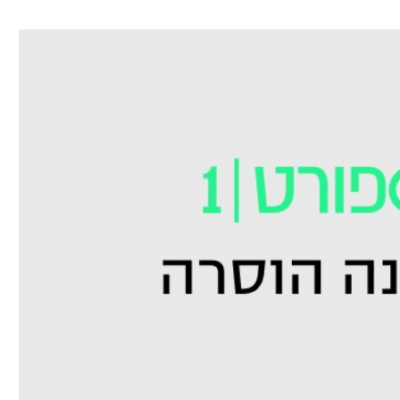
ל אביב
ליגה טורקית
תל אביב
ליגה סינית
חיפה
ליגה ברזילאית
באר שבע
ליגות נוספות
תניה
דה