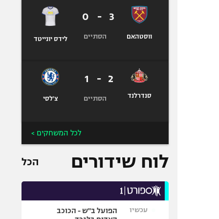
0
-
3
הסתיים
ווסטהאם
לידס יונייטד
1
-
2
סנדרלנד
הסתיים
צ'לסי
לכל המשחקים >
לוח שידורים
הכל
עכשיו
הפועל ב"ש - הכוכב