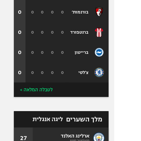
0
0
0
0
0
בורנמות׳
0
0
0
0
0
ברנטפורד
0
0
0
0
0
ברייטון
0
0
0
0
0
צ'לסי
לטבלה המלאה >
מלך השערים
ליגה אנגלית
ארלינג האלנד
27
מנצ'סטר סיטי