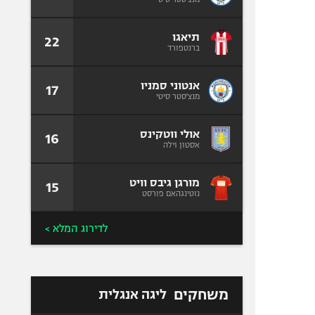
תיאגו
22
ברנטפורד
אנטוני סמניו
17
מנצ'סטר סיטי
אולי ווטקינס
16
אסטון וילה
מורגן גיבס וויט
15
נוטינגהאם פורסט
לדירוג המלא >
משחקים
ליגה אנגלית