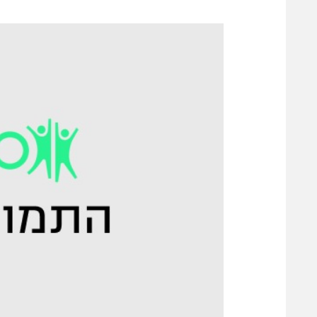
משתתפים וזוכים בפרסים
מכבי ת
הפועל 
תקנון משתתפים וזוכים בפרסים
הפועל 
תקנון עבור פעילות אלקטרה
הפועל 
תקנון עבור פעילות ספורט 1 – "מרלן"
מכבי נ
טניס
בני יהו
גיימינג E-Sports
תנאי שימוש
מדיניות פרטיות
תקנון פעילות ספורט 1
רשיון להקרנה פומבית לבית עסק
הצטרפות לחבילת הערוצים
לוח דרושים – ג'ובנט
תגיות