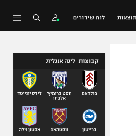
וצאות
לוח שידורים
כדורסל עולמי
ענפים נוספים
קבוצות
ליגה אנגלית
NBA
טניס
יורוליג
כדוריד
יורוקאפ
כדורעף
שחייה
פולהאם
ווסט ברומיץ'
לידס יונייטד
אלביון
ג'ודו
אגרוף
ספורט אולימפי
UFC
ברייטון
ווסטהאם
אסטון וילה