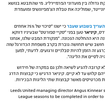
ת גדולה בין מועדוני הפרמיירליג. מי שהתבטא בנושא
ס יונייטד, שמוליכה את טבלת הצ'מפיונשיפ ומועמדת
העריך בשבוע שעבר
כי ישנו "סיכוי של 75% אחוזים
דס,
קיניאר
טען בפני "סקיי ספורטס" שבעיניו דווקא
ה היא ההחלטה הנכונה. "מנקודת המבט שלנו, אנחנו
ני חושב שיש תחושה גוברת בקרב משפחת הכדורגל שזה
גע זה הזמן להיות סבלניים ורגועים. לדעתי, למען
יה לסיים את הליגה".
א קרובה להגיע לשיאה ולכן גם במקרה של חידוש
ם קלוש עד לא קיים. קיניאר הדגיש כי קבוצות הדרג
ת מכרטיסים מאשר קבוצות שתי הליגות הבכירות.
Leeds United managing director Angus Kinnear say
League seasons to be completed in order to m