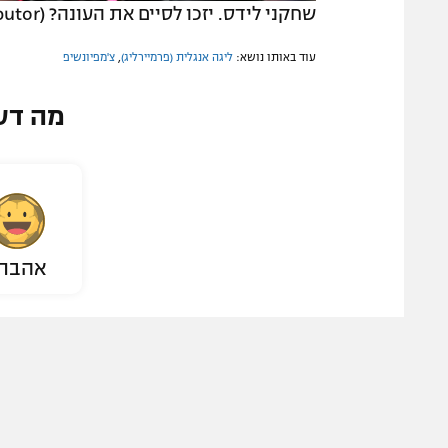
שחקני לידס. יזכו לסיים את העונה? (Tim Goode – PA Images / Contributor)
עוד באותו נושא:
ליגה אנגלית (פרמיירליג)
,
צ'מפיונשיפ
מה דע
אהבת