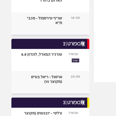
האדום בלגרד
16:50
שריף טירספול - מכבי
ת"א
עכשיו
טורניר הפאדל, לונדון 6.8
ישיר
20:00
ארסנל - ריאל בטיס
(מקוצר 15)
עכשיו
צ'לסי - יובנטוס (מקוצר