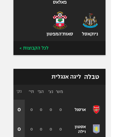
פאלאס
ניוקאסל
סאות'המפטון
לכל הקבוצות >
טבלה
ליגה אנגלית
מש׳
נצ׳
הפ׳
תי׳
נק׳
0
0
0
0
0
ארסנל
אסטון
0
0
0
0
0
וילה