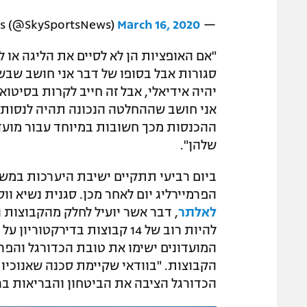
March 16, 2020
— Sky Sports News (@SkySportsNews)
"אם האופציות הן לא לסיים את הליגה או 
סגורות אבל בסופו של דבר אני חושב שבשב
יהיה אידיאלי, אבל זה חייב לקרות בסיטו
אני חושב שההחלטה הנכונה תהיה לנסות 
ההכנסות מכך חשובות במיוחד עבור מועדו
שלהן".
ביום רביעי תתקיים ישיבת היערכות במ
הפרמיירליג יום לאחר מכן. סגנית נשיא
לאלתר
, דבר אשר יועיל לחלק מהקבוצות 
להיות רוב של 14 קבוצות בדירק
המועדונים ישימו את טובת הכדורגל והפר
הקבוצות. "בוודאי שקיימת סכנה שאנוכי
הכדורגל הציבה את הביטחון והבריאות בר