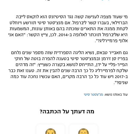
מי שעוד מצפה לענישה קשה נגד הסיטיזנס הוא לוקאס לייבה
הברזילאי, בעברו קשר ליברפול. אם מנצ'סטר סיטי תורשע ויוחלט
לקחת ממנה את התארים שזכתה בהם באותן עונות, המשמעות
היא שליברפול תוכתר לאלופה ב-2014. לכן, צייץ הקשר: "האם אני
אלוף פרמיירליג?".
גם חאבייר טבאס, נשיא הליגה הספרדית שזה מספר שנים נלחם
בפריז סן ז'רמן ובמנצ'סטר סיטי בטענה להפרה בוטה של חוקי
הפייר-פליי על ידן, התייחס לנושא בקצרה כשצייץ: "זה מדהים
שלקח לפרמיירליג כל כך הרבה שנים להבין את זה. טענו זאת כבר
ב-2017 ויש עוד כל כך הרבה מקרים, האם עכשיו נחכה עוד כמה
שנים?".
עוד באותו נושא:
מנ''צסטר סיטי
מה דעתך על הכתבה?