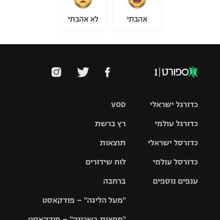
אהבתי
לא אהבתי
כדורגל ישראלי
VOD
כדורגל עולמי
רץ ברשת
ליגת העל
כדורסל ישראלי
תוצאות
ליגת
ליגה לאומית
האלופות
כדורסל עולמי
לוח שידורים
ליגת ווינר
סל
גביע הטוטו
ענפים נוספים
ברחבה
ליגה
NBA
אירופית
"מעל הליגה" – פודקאסט
ליגה לאומית
ליגיונרים
טניס
יורוליג
ליגה אנגלית
"מחצית בשכונה" – פודקאסט