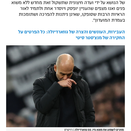
של הנושא על ידי ועדה חיצונית שתשקול זאת מחדש ללא משוא
רשיון להקרנה פומבית לבית עסק
פנים ואנו מצפים שהעניין יופסק ויוסדר אחת ולתמיד לאור
הראיות הרבות שסופקו, שאינן ניתנות להפרכה ושתומכות
בעמדת המועדון".
הצטרפות לחבילת הערוצים
העבירות, העונשים והצרה של גווארדיולה: כל הפרטים על
לוח דרושים – ג'ובנט
החקירה של מנצ'סטר סיטי
תגיות
המגזין
מחכים לשמוע את מוצא פיו. פפ גווארדיולה
|
רויטרס