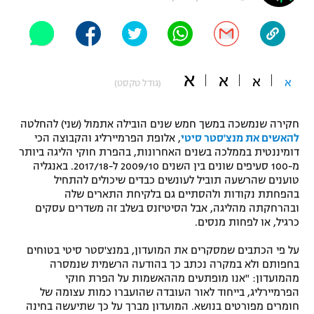
"מחצית בשכונה" – פודקאסט
אופניים
ספורט מוטורי
משתתפים וזוכים בפרסים
א
א
א
א
(גודל טקסט)
כדורמים
תקנון משתתפים וזוכים בפרסים
טניס
חקירה שנמשכה במשך חמש שנים הובילה אתמול (שני) להחלטה
פוטבול אמריקאי NFL
להאשים את מנצ'סטר סיטי
, אלופת הפרמיירליג והקבוצה הכי
תקנון עבור פעילות אלקטרה
דומיננטית בממלכה בשנים האחרונות, בהפרת חוקי הליגה ביותר
גיימינג E-Sports
בייסבול MLB
מ-100 סעיפים שונים בין השנים 2009/10 ל-2017/18. באנגליה
תקנון עבור פעילות ספורט 1 – "מרלן"
טוענים שהרשעה תוביל לעונשים כבדים שיכולים להתחיל
בהפחתת נקודות ולהסתיים גם בלקיחת התארים שלה
ספורט אתגרי ואקסטרים
תנאי שימוש
ובהרחקתה מהליגה, אבל הסיטיזנס בשלב זה משדרים עסקים
כרגיל, או לפחות מנסים.
אומנויות לחימה
על פי הכתבים שמסקרים את המועדון, במנצ'סטר סיטי בטוחים
מדיניות פרטיות
גיימינג E-Sports
בחפותם ולא במקרה נכתב כך בהודעה הרשמית שנמסרה
מהמועדון: "אנו מופתעים מההאשמות על הפרת חוקי
הפרמיירליג, בייחוד לאור העובדה שהועברו כמות עצומה של
תקנון פעילות ספורט 1
חומרים מפורטים בנושא. המועדון מברך על כך שתיעשה בחינה