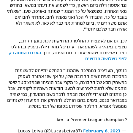
נגד אסטון וילה ביום ראשון, כדי לשמוע את דעתו בנושא. בחודש
מאי האחרון, כשנשאל על כך המנג'ר שמונה ב-2016, טען: "שאלתי
בעבר על כך, הסבירו לי הכל ואני מאמין להם. אמרתי להם 'אם
אתם משקרים לי, ביום למחרת אני כבר לא כאן. לא אשאר ולא
אהיה חבר שלכם יותר'".
לכן, גם אם לא צפויות החלטות מרחיקות לכת בזמן הקרוב,
מצפים באנגליה לשמוע את דעתו של גווארדיולה בעניין ובהחלט
דנים באפשרות שהוא יעזוב בתום העונה, חרף
הארכת החוזה רק
לפני כשלושה חודשים
.
בנוסף, מעריכים בממלכה שהמנג'ר בהחלט יתייחס להאשמות
במסיבת העיתונאים הקרובה שלו, על אף שזו אמורה לעסוק
במשחק הבא של הקבוצה, כי מקרי עבר הוכיחו שבמנצ'סטר סיטי
נוהגים שלא להגיב לאירועים למעט הודעות רשמיות לקוניות, אבל
כן נותנים לגווארדיולה את הבמה לדבר בשם המועדון, כפי שהיה
בפברואר 2020, בימים בהם הוחלט להרחיק את המועדון לשנתיים
ממפעלי אופ"א, החלטה שכידוע בסופו של דבר בוטלה.
Am I a Premier League champion ?
February 6, 2023
— Lucas Leiva (@LucasLeiva87)