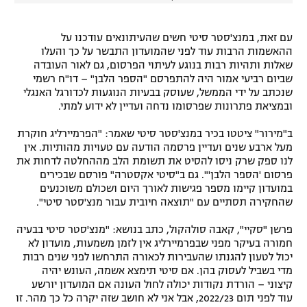
עם זאת, במנצ'סטר סיטי חשים שהעיתונאים עודכנו על
ההאשמות הרבות עוד לפני שהמועדון התבשר על כך והעלו
שאלות ותהיות רבות בנוגע לעיתוי הפרסום, גם לאור העובדה
שביום רביעי אמור היה להתפרסם "הספר הלבן" – דו"ח רשמי
שנכתב על ידי הממשל, שעוסק בבעיות הנוגעות לכדורגל האנגלי
ובמציאת פתרונות שפרסומו נדחה ועדיין לא ידוע למתי.
ב"מירור" ציטטו בכיר במנצ'סטר סיטי שאמר: "הפרמיירליג חוקרת
מעל ארבע שנים ועדיין פרסמה הודעה עם טעויות מהותיות. אין
לנו ספק שרק ניסו להסיט את תשומת הלב מההחלטה לדחות את
פרסום 'הספר הלבן'". גם ב"סיטי אקסטרה" פורסם שבכירים
במועדון קיימו מספר פגישות לאורך היום ושכולם משוכנעים
שהחקירה תסתיים עם "תוצאה חיובית עבור מנצ'סטר סיטי".
פרשן "סקיי", קאבה סולהקול, כתב בנושא: "מנצ'סטר סיטי בבעיה
חמורה בעיקר מפני שבפרמיירליג אין לזמן משמעות, מועדון לא
יכול לטעון להגנתו שהעבירות לכאורה התרחשו לפני שנים רבות
מדי בשביל לעסוק בהן. אם סיטי תימצא אשמה, העונש יהיה
קיצוני – הורדת נקודות יכולה לחול העונה אם המועדון יורשע
עוד לפני תום 2022/23, אבל אני לא חושב שזה יקרה כל כך מהר. זו