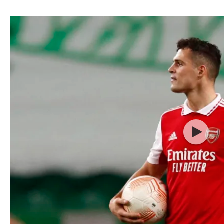
ל אביב
ליגה טורקית
תל אביב
ליגה סינית
חיפה
ליגה ברזילאית
באר שבע
ליגות נוספות
תניה
דה