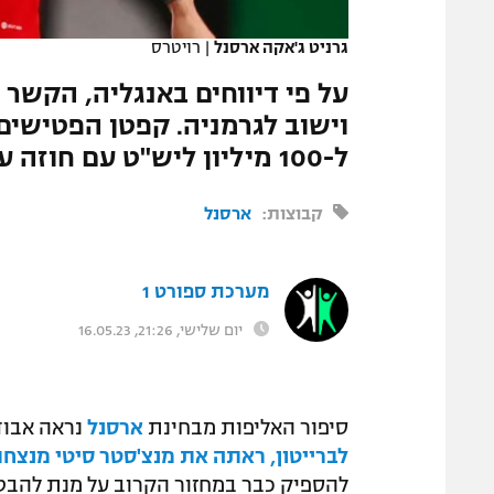
המגזין
גרניט ג'אקה ארסנל
|
רויטרס
וישוב לגרמניה. קפטן הפטישים
ל-100 מיליון ליש"ט עם חוזה עתק
קבוצות:
ארסנל
מערכת ספורט 1
יום שלישי, 21:26, 16.05.23
סיפור האליפות מבחינת
ארסנל
נראה אבוד
לברייטון, ראתה את מנצ'סטר סיטי מנצח
להספיק כבר במחזור הקרוב על מנת להבט