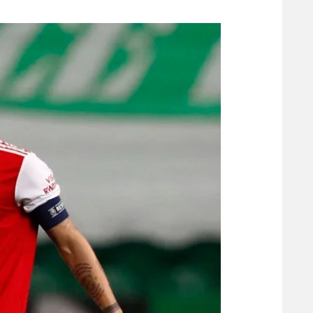
משתתפים וזוכים בפרסים
מכבי ת
הפועל 
תקנון משתתפים וזוכים בפרסים
הפועל 
תקנון עבור פעילות אלקטרה
הפועל 
תקנון עבור פעילות ספורט 1 – "מרלן"
מכבי נ
טניס
בני יהו
גיימינג E-Sports
תנאי שימוש
מדיניות פרטיות
תקנון פעילות ספורט 1
רשיון להקרנה פומבית לבית עסק
הצטרפות לחבילת הערוצים
לוח דרושים – ג'ובנט
תגיות