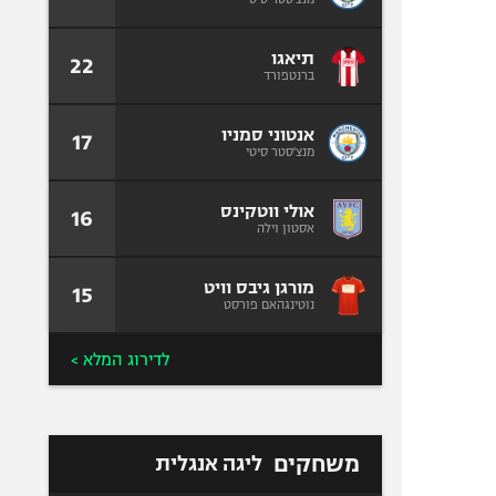
תיאגו
22
ברנטפורד
אנטוני סמניו
17
מנצ'סטר סיטי
אולי ווטקינס
16
אסטון וילה
מורגן גיבס וויט
15
נוטינגהאם פורסט
לדירוג המלא >
משחקים
ליגה אנגלית