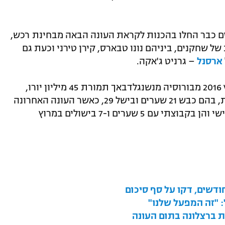
ם כבר החלו בהכנות לקראת העונה הבאה מבחינת רכש,
 שחקנים, ביניהם נונו טבארס, קירן טירני וכעת גם
ארסנל
– גרניט ג'אקה.
הקפטן לשעבר של הלונדונים הצטרף בקיץ 2016 מבורוסיה מנשנגלדבאך תמורת 45 מיליון יורו,
שיחק עד היום 295 משחקים בכל המסגרות, בהם כבש 21 שערים ובישל 29, כאשר העונה האחרונה
הייתה הטובה ביותר מבחינתו, הן בפן האישי והן בקבוצתי עם 5 שערים ו-7 בישולים במרוץ
ודשים, דקו על סף סיכום
: "זה המפעל שלנו"
את ברצלונה בתום העונה