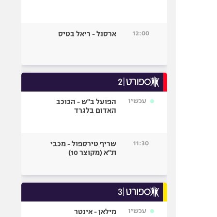
12:00
ארסנל - ריאל בטיס
עכשיו
הפועל ב"ש - הכוכב
האדום בלגרד
11:30
שריף טירספול - מכבי
ת"א (מקוצר 10)
עכשיו
מילאן - אינטר