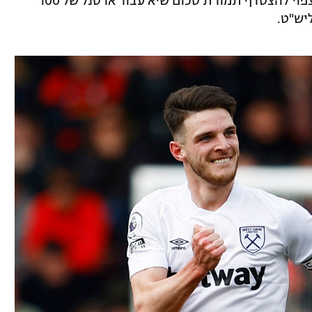
הנראה יעזוב בקיץ, השחקן ממזרח לונדון צפוי להצטרף תמורת סכום שיא עבור ארסנל של 100