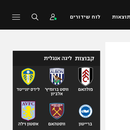
וצאות
לוח שידורים
כדורסל עולמי
ענפים נוספים
קבוצות
ליגה אנגלית
NBA
טניס
יורוליג
כדוריד
יורוקאפ
כדורעף
שחייה
פולהאם
ווסט ברומיץ'
לידס יונייטד
אלביון
ג'ודו
אגרוף
ספורט אולימפי
UFC
ברייטון
ווסטהאם
אסטון וילה