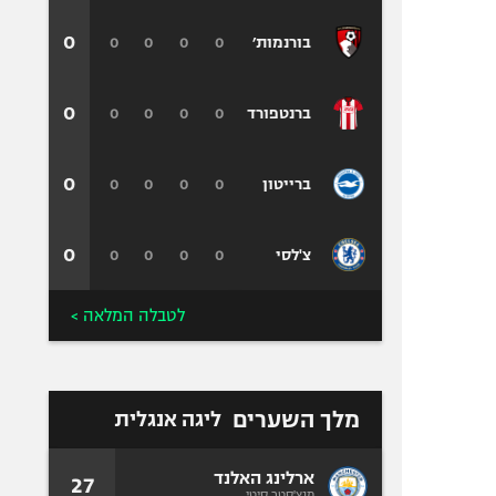
0
0
0
0
0
בורנמות׳
0
0
0
0
0
ברנטפורד
0
0
0
0
0
ברייטון
0
0
0
0
0
צ'לסי
לטבלה המלאה >
מלך השערים
ליגה אנגלית
ארלינג האלנד
27
מנצ'סטר סיטי