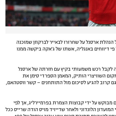
 הנהלת ארסנל על שחרורו לבאייר לברקוזן שמוכנה
שר על פי דיווחים באנגליה, אשתו של ג'אקה ביקשה ממנו
ה לקבל רכש משמעותי בקיץ עם חזרתה של ארסנל
 לראשונה אחרי 6 שנים. במקום השוויצרי הותיק, המאמן הספרדי סימן את
 גם קרוב להגיע לסיכום מול התותחנים – קשר ווסטהאם,
מבוקש על ידי קבוצות הצמרת בפרמיירליג, אך לפי
מועדון הלונדוני ולאחר שדייויד מויס הודה שרייס ככל