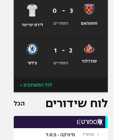
0
-
3
הסתיים
ווסטהאם
לידס יונייטד
1
-
2
סנדרלנד
הסתיים
צ'לסי
לכל המשחקים >
לוח שידורים
הכל
עכשיו
מיורקה - פ.ס.ז'