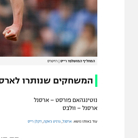
המחליף המושלם? רייס
|
רויטרס
המשחקים שנותרו לארסנ
נוטינגהאם פורסט – ארסנל
ארסנל – וולבס
עוד באותו נושא:
ארסנל
,
גרניט ג'אקה
,
דקלן רייס