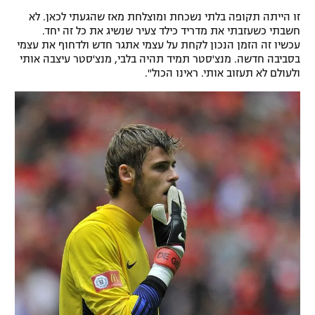
זו הייתה תקופה בלתי נשכחת ומוצלחת מאז שהגעתי לכאן. לא
רשיון להקרנה פומבית לבית עסק
חשבתי כשעזבתי את מדריד כילד צעיר שנשיג את כל זה יחד.
עכשיו זה הזמן הנכון לקחת על עצמי אתגר חדש ולדחוף את עצמי
הצטרפות לחבילת הערוצים
בסביבה חדשה. מנצ'סטר תמיד תהיה בלבי, מנצ'סטר עיצבה אותי
ולעולם לא תעזוב אותי. ראינו הכול".
לוח דרושים – ג'ובנט
תגיות
המגזין