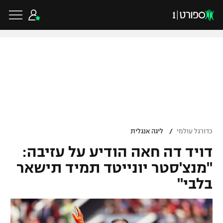
כדורגל ישראלי
ליגת העל
כדורגל עולמי
/
כדורגל עולמי
ליגה אנגלית
ליגה לאומית
דויד דה חאה הודיע על עזיבה:
ליגת האלופות
כדורסל ישראלי
גביע הטוטו
"מנצ'סטר יונייטד תמיד תישאר
ליגה אירופית
בלבי"
ליגת ווינר סל
ליגיונרים
כדורסל עולמי
ליגה אנגלית
ליגה לאומית
גביע המדינה
NBA
ליגה גרמנית
ענפים נוספים