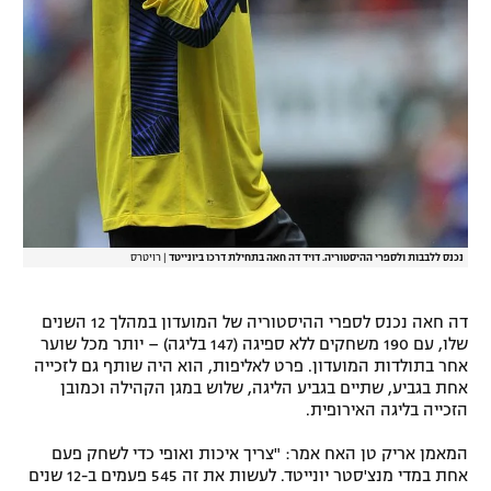
נכנס ללבבות ולספרי ההיסטוריה. דויד דה חאה בתחילת דרכו ביונייטד
|
רויטרס
דה חאה נכנס לספרי ההיסטוריה של המועדון במהלך 12 השנים
שלו, עם 190 משחקים ללא ספיגה (147 בליגה) – יותר מכל שוער
אחר בתולדות המועדון. פרט לאליפות, הוא היה שותף גם לזכייה
אחת בגביע, שתיים בגביע הליגה, שלוש במגן הקהילה וכמובן
הזכייה בליגה האירופית.
המאמן אריק טן האח אמר: "צריך איכות ואופי כדי לשחק פעם
אחת במדי מנצ'סטר יונייטד. לעשות את זה 545 פעמים ב-12 שנים