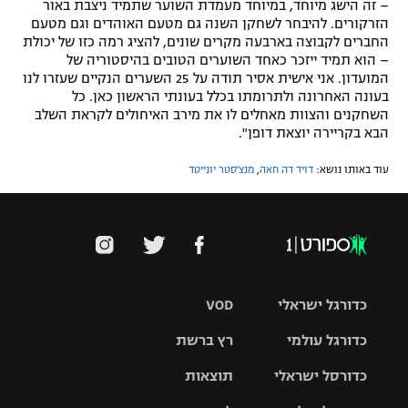
– זה הישג מיוחד, במיוחד מעמדת השוער שתמיד ניצבת באור
הזרקורים. להיבחר לשחקן השנה גם מטעם האוהדים וגם מטעם
החברים לקבוצה בארבעה מקרים שונים, להציג רמה כזו של יכולת
– הוא תמיד ייזכר כאחד השוערים הטובים בהיסטוריה של
המועדון. אני אישית אסיר תודה על 25 השערים הנקיים שעזרו לנו
בעונה האחרונה ולתרומתו בכלל בעונתי הראשון כאן. כל
השחקנים והצוות מאחלים לו את מירב האיחולים לקראת השלב
הבא בקריירה יוצאת דופן".
עוד באותו נושא:
דויד דה חאה
,
מנצ'סטר יונייטד
כדורגל ישראלי
VOD
כדורגל עולמי
רץ ברשת
ליגת העל
כדורסל ישראלי
תוצאות
ליגת
ליגה לאומית
האלופות