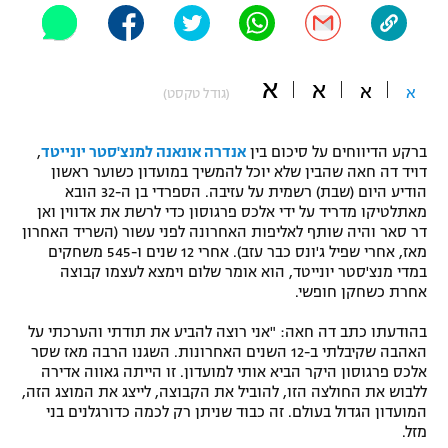
"מחצית בשכונה" – פודקאסט
אופניים
א
א
ספורט מוטורי
א
א
משתתפים וזוכים בפרסים
(גודל טקסט)
כדורמים
ברקע הדיווחים על סיכום בין
אנדרה אונאנה למנצ'סטר יונייטד
,
תקנון משתתפים וזוכים בפרסים
טניס
דויד דה חאה שהבין שלא יוכל להמשיך במועדון כשוער ראשון
פוטבול אמריקאי NFL
הודיע היום (שבת) רשמית על עזיבה. הספרדי בן ה-32 הובא
תקנון עבור פעילות אלקטרה
מאתלטיקו מדריד על ידי אלכס פרגוסון כדי לרשת את אדווין ואן
גיימינג E-Sports
דר סאר והיה שותף לאליפות האחרונה לפני עשור (השריד האחרון
בייסבול MLB
תקנון עבור פעילות ספורט 1 – "מרלן"
מאז, אחרי שפיל ג'ונס כבר עזב). אחרי 12 שנים ו-545 משחקים
במדי מנצ'סטר יונייטד, הוא אומר שלום וימצא לעצמו קבוצה
ספורט אתגרי ואקסטרים
אחרת כשחקן חופשי.
תנאי שימוש
אומנויות לחימה
בהודעתו כתב דה חאה: "אני רוצה להביע את תודתי והערכתי על
האהבה שקיבלתי ב-12 השנים האחרונות. השגנו הרבה מאז שסר
מדיניות פרטיות
אלכס פרגוסון היקר הביא אותי למועדון. זו הייתה גאווה אדירה
גיימינג E-Sports
ללבוש את החולצה הזו, להוביל את הקבוצה, לייצג את המוצג הזה,
המועדון הגדול בעולם. זה כבוד שניתן רק לכמה כדורגלנים בני
תקנון פעילות ספורט 1
מזל.