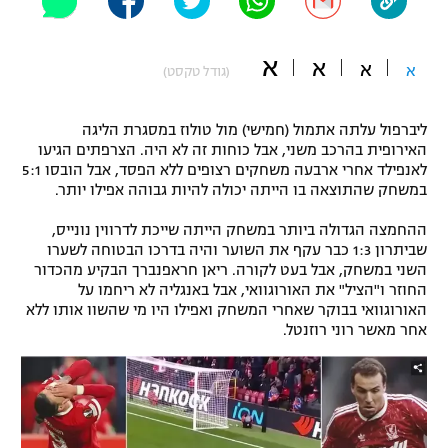
"מחצית בשכונה" – פודקאסט
אופניים
א
א
א
א
(גודל טקסט)
ספורט מוטורי
משתתפים וזוכים בפרסים
ליברפול עלתה אתמול (חמישי) מול טולוז במסגרת הליגה
כדורמים
האירופית בהרכב משני, אבל כוחות זה לא היה. הצרפתים הגיעו
תקנון משתתפים וזוכים בפרסים
טניס
לאנפילד אחרי ארבעה משחקים רצופים ללא הפסד, אבל הובסו 5:1
פוטבול אמריקאי NFL
במשחק שהתוצאה בו הייתה יכולה להיות גבוהה אפילו יותר.
תקנון עבור פעילות אלקטרה
גיימינג E-Sports
ההחמצה הגדולה ביותר במשחק הייתה שייכת לדרווין נונייס,
בייסבול MLB
תקנון עבור פעילות ספורט 1 – "מרלן"
שביתרון 1:3 כבר עקף את השוער והיה בדרכו הבטוחה לשערו
השני במשחק, אבל בעט לקורה. ריאן חראפנברך הבקיע מהכדור
ספורט אתגרי ואקסטרים
החוזר ו"הציל" את האורוגוואי, אבל באנגליה לא ריחמו על
תנאי שימוש
האורוגוואי בבוקר שאחרי המשחק ואפילו היו מי שהשוו אותו ללא
אומנויות לחימה
אחר מאשר רוני רוזנטל.
מדיניות פרטיות
גיימינג E-Sports
תקנון פעילות ספורט 1