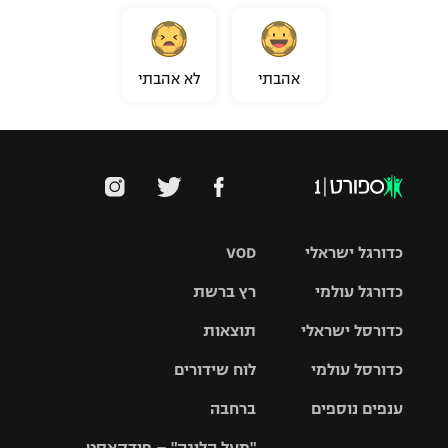
אהבתי
לא אהבתי
כדורגל ישראלי
VOD
כדורגל עולמי
רץ ברשת
ליגת העל
כדורסל ישראלי
תוצאות
ליגת
ליגה לאומית
האלופות
כדורסל עולמי
לוח שידורים
ליגת ווינר
סל
גביע הטוטו
ענפים נוספים
ברחבה
ליגה
NBA
אירופית
"מעל הליגה" – פודקאסט