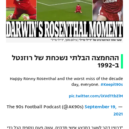
רשיון להקרנה פומבית לבית עסק
הצטרפות לחבילת הערוצים
לוח דרושים – ג'ובנט
שער אתר האינטרנרט של "דיילי מייל"
|
צילום מסך, "דיילי מייל"
תגיות
ההחמצה הבלתי נשכחת של רוזנטל
המגזין
ב-1992
Happy Ronny Rosenthal and the worst miss of the decade
day, everyone.
#Keepit90s
pic.twitter.com/iXVdTtbZlM
September 19,
— The 90s Football Podcast (@AK90s)
2021
"דרווין דהר לשער במבצע אישי מדהים, עשה פעם נוספת הכל כדי