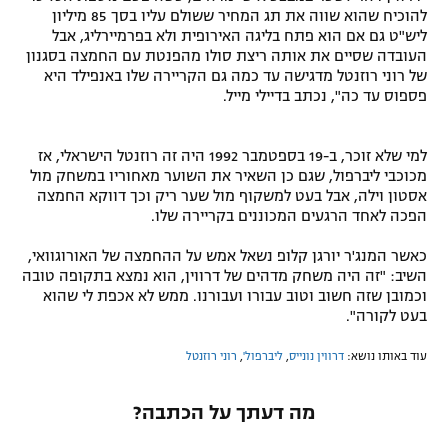
להוכיח שהוא שווה את תג המחיר ששולם עליו בסך 85 מיליון
ליש"ט גם אם הוא פתח בליגה האירופית ולא בפרמיירליג, אבל
העובדה שסיים את אותה ריצת סולו מהפנטת עם החמצה בסגנון
של רוני רוזנטל מדגישה עד כמה גם הקריירה שלו באנפילד היא
פספוס עד כה", נכתב בדיילי מייל.
למי שלא זוכר, ב-19 בספטמבר 1992 היה זה רוזנטל הישראלי, אז
מכוכבי ליברפול, שגם כן השאיר את השוער מאחוריו במשחק מול
אסטון וילה, אבל בעט למשקוף מול שער ריק וכך דווקא החמצה
הפכה לאחד הרגעים המכוננים בקריירה שלו.
כאשר המנג'ר יורגן קלופ נשאל אמש על ההחמצה של האורוגוואי,
השיב: "זה היה משחק מדהים של דרווין, הוא נמצא בתקופה טובה
וכמובן שזה חשוב וטוב עבורו ועבורנו. ממש לא אכפת לי שהוא
בעט לקורה".
עוד באותו נושא:
דרווין נונייס
,
ליברפול'
,
רוני רוזנטל
מה דעתך על הכתבה?