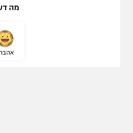
מה דע
אהבת