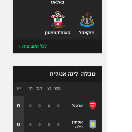
פאלאס
ניוקאסל
סאות'המפטון
לכל הקבוצות >
טבלה
ליגה אנגלית
מש׳
נצ׳
הפ׳
תי׳
נק׳
0
0
0
0
0
ארסנל
אסטון
0
0
0
0
0
וילה