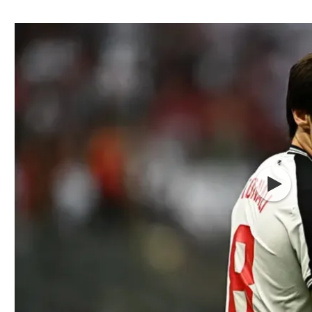
ל אביב
ליגה טורקית
תל אביב
ליגה סינית
חיפה
ליגה ברזילאית
באר שבע
ליגות נוספות
תניה
דה