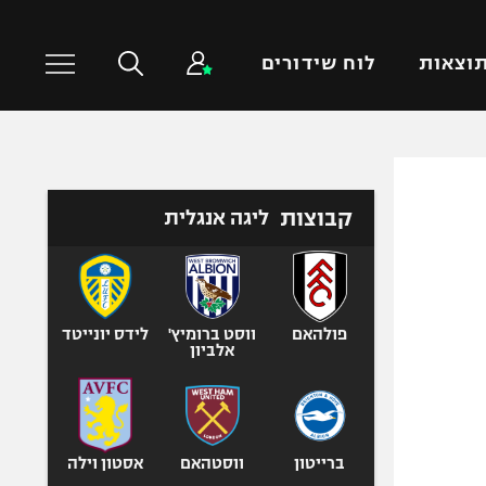
וצאות
לוח שידורים
כדורסל עולמי
ענפים נוספים
קבוצות
ליגה אנגלית
NBA
טניס
יורוליג
כדוריד
יורוקאפ
כדורעף
שחייה
פולהאם
ווסט ברומיץ'
לידס יונייטד
אלביון
ג'ודו
אגרוף
ספורט אולימפי
UFC
ברייטון
ווסטהאם
אסטון וילה