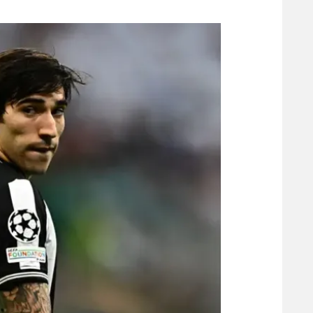
משתתפים וזוכים בפרסים
מכבי ת
הפועל 
תקנון משתתפים וזוכים בפרסים
הפועל 
תקנון עבור פעילות אלקטרה
הפועל 
תקנון עבור פעילות ספורט 1 – "מרלן"
מכבי נ
טניס
בני יהו
גיימינג E-Sports
תנאי שימוש
מדיניות פרטיות
תקנון פעילות ספורט 1
רשיון להקרנה פומבית לבית עסק
הצטרפות לחבילת הערוצים
לוח דרושים – ג'ובנט
תגיות