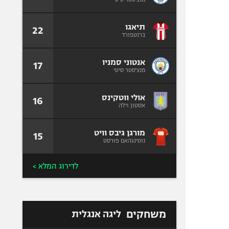
תיאגו
22
ברנטפורד
אנטוני סמניו
17
מנצ'סטר סיטי
אולי ווטקינס
16
אסטון וילה
מורגן גיבס וויט
15
נוטינגהאם פורסט
לדירוג המלא >
משחקים
ליגה אנגלית