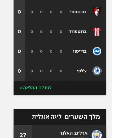
0
0
0
0
0
בורנמות׳
0
0
0
0
0
ברנטפורד
0
0
0
0
0
ברייטון
0
0
0
0
0
צ'לסי
לטבלה המלאה >
מלך השערים
ליגה אנגלית
ארלינג האלנד
27
מנצ'סטר סיטי