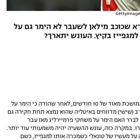
GettyImag
א שכוכב מילאן לשעבר לא הימר גם על
מגפייז בקיץ. העונש יתארך?
סנדרו טונאלי ספג בשבוע שעבר השעיה ממושכת מאוד של 10 חודשים, לאחר שהודה כי הימר על
 (שישי) מדווחים באיטליה שהוא נמצא תחת חקירה גם
ברר האם הימר על משחקי פרמיירליג מאז עבר
ץ החולף תמורת 70 מיליון יורו. במקרה כזה, עונש ההשעיה יהיה משמעותי עוד יותר.
על מעשיו של טונאלי כשמכרה אותו למגפייז, כשם