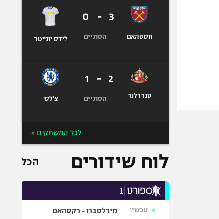
0
-
3
הסתיים
ווסטהאם
לידס יונייטד
1
-
2
סנדרלנד
הסתיים
צ'לסי
לכל המשחקים >
לוח שידורים
הכל
עכשיו
מידלסברו - רקסהאם