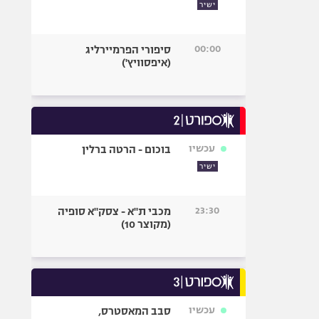
ישיר
00:00
סיפורי הפרמיירליג
(איפסוויץ')
עכשיו
בוכום - הרטה ברלין
ישיר
23:30
מכבי ת"א - צסק"א סופיה
(מקוצר 10)
עכשיו
סבב המאסטרס,