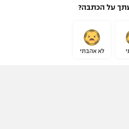
תך על הכתבה?
י
לא אהבתי