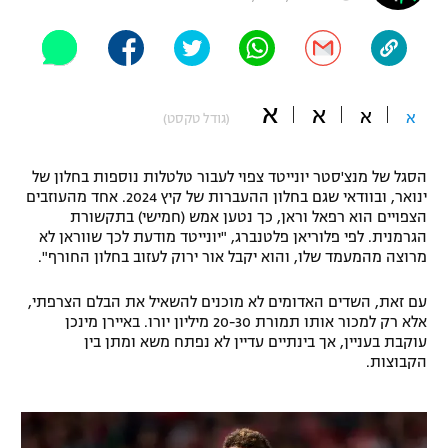
"מחצית בשכונה" – פודקאסט
אופניים
ספורט מוטורי
משתתפים וזוכים בפרסים
א
א
א
א
(גודל טקסט)
כדורמים
תקנון משתתפים וזוכים בפרסים
טניס
הסגל של מנצ'סטר יונייטד צפוי לעבור טלטלות נוספות בחלון של
פוטבול אמריקאי NFL
ינואר, ובוודאי שגם בחלון ההעברות של קיץ 2024. אחד מהעוזבים
תקנון עבור פעילות אלקטרה
הצפויים הוא רפאל וראן, כך נטען אמש (חמישי) בתקשורת
גיימינג E-Sports
בייסבול MLB
הגרמנית. לפי פלוריאן פלטנברג, "יונייטד מודעת לכך שווראן לא
תקנון עבור פעילות ספורט 1 – "מרלן"
מרוצה מהמעמד שלו, והוא יקבל אור ירוק לעזוב בחלון החורף".
ספורט אתגרי ואקסטרים
תנאי שימוש
עם זאת, השדים האדומים לא מוכנים להשאיל את הבלם הצרפתי,
אלא רק למכור אותו תמורת 20-30 מיליון יורו. באיירן מינכן
אומנויות לחימה
עוקבת בעניין, אך בינתיים עדיין לא נפתח משא ומתן בין
הקבוצות.
מדיניות פרטיות
גיימינג E-Sports
תקנון פעילות ספורט 1