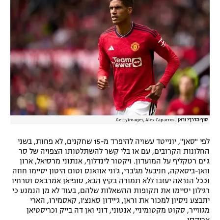
רשיון להקרנה פומבית לבית עסק
הצטרפות לחבילת הערוצים
לוח דרושים – ג'ובנט
תגיות
המגזין
סוף הדרך? וראן
|
GettyImages, Alex Caparros
לפי "סאן", יונייטד עשויה להיפרד מ-15 שחקנים, לא פחות, בשני
החלונות הקרובים, עם או בלי קשר להשתלטותו הצפויה של סר
ג'ים רטקליף על המועדון. ויקטור לינדלוף, אנתוני מרסיאל, ארון
וואן-ביסאקה, חניבעל מג'ברי, ג'וני אוואנס וטום היטון יסיימו חוזה
וככל הנראה יעזבו ללא תמורה בקיץ הבא, סופיאן אמרבאט וסרחיו
רגילון יסיימו את תקופות ההשאלות שלהם, בעוד לא מן הנמנע כי
יתבצע ניסיון למכור את וראן, ג'יידון סאנצ'ו, קאסמירו, הארי
מגווייר, סקוט מקטומיניי, אנטוני, דוני ואן דה בייק וכריסטיאן