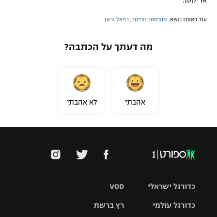
אריקסן.
עוד באותו נושא:
מנצ'סטר יונייטד
,
רפאל וראן
מה דעתך על הכתבה?
אהבתי
לא אהבתי
כדורגל ישראלי
VOD
כדורגל עולמי
רץ ברשת
ליגת העל