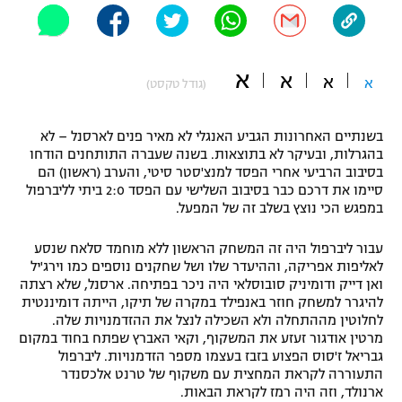
"מחצית בשכונה" – פודקאסט
אופניים
א
א
ספורט מוטורי
א
א
משתתפים וזוכים בפרסים
(גודל טקסט)
כדורמים
בשנתיים האחרונות הגביע האנגלי לא מאיר פנים לארסנל – לא
תקנון משתתפים וזוכים בפרסים
טניס
בהגרלות, ובעיקר לא בתוצאות. בשנה שעברה התותחנים הודחו
פוטבול אמריקאי NFL
בסיבוב הרביעי אחרי הפסד למנצ'סטר סיטי, והערב (ראשון) הם
תקנון עבור פעילות אלקטרה
סיימו את דרכם כבר בסיבוב השלישי עם הפסד 2:0 ביתי לליברפול
גיימינג E-Sports
במפגש הכי נוצץ בשלב זה של המפעל.
בייסבול MLB
תקנון עבור פעילות ספורט 1 – "מרלן"
עבור ליברפול היה זה המשחק הראשון ללא מוחמד סלאח שנסע
ספורט אתגרי ואקסטרים
תנאי שימוש
לאליפות אפריקה, וההיעדר שלו ושל שחקנים נוספים כמו וירג'יל
ואן דייק ודומיניק סובוסלאי היה ניכר בפתיחה. ארסנל, שלא רצתה
אומנויות לחימה
להיגרר למשחק חוזר באנפילד במקרה של תיקו, הייתה דומיננטית
לחלוטין מההתחלה ולא השכילה לנצל את ההזדמנויות שלה.
מדיניות פרטיות
גיימינג E-Sports
מרטין אודגור זעזע את המשקוף, וקאי האברץ שפתח בחוד במקום
גבריאל ז'סוס הפצוע בזבז בעצמו מספר הזדמנויות. ליברפול
התעוררה לקראת המחצית עם משקוף של טרנט אלכסנדר
תקנון פעילות ספורט 1
ארנולד, וזה היה רמז לקראת הבאות.