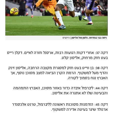
ניסה כבר בפתיחה. נלסון מול אליסון
|
רויטרס
דקה 37: אחרי דקות רגועות רבות, ארסנל חזרה לאיים. דקלן רייס
בעט חזק מרחוק, אליסון קלט.
דקה 38: בן ווייט בעט חזק למסגרת מקצבה הרחבה, אליסון זינק
והדף מעל למשקוף. הרמת הקרן הביאה למצב מסוכן נוסף, אך
האברץ נגח בסמוך לקורה.
דקה 44: ליברפול איבדה כדור באזור מסוכן, האברץ התמהמה
והבעיטה שלו לא אתגרה את אליסון.
דקה 45: הזדמנות מסוכנת ראשונה לליברפול, טרנט אלכסנדר
ארנולד שיגר בעיטה אדירה למשקוף.