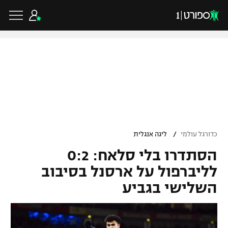
כדורגל ישראלי
ליגת העל
כדורגל עולמי
/
כדורגל עולמי
ליגה אנגלית
ליגה לאומית
הסתדרו בלי סלאח: 0:2
ליגת האלופות
כדורסל ישראלי
גביע הטוטו
לליברפול על ארסנל בסיבוב
ליגה אירופית
השלישי בגביע
ליגת ווינר סל
ליגיונרים
כדורסל עולמי
ליגה אנגלית
ליגה לאומית
גביע המדינה
NBA
ליגה גרמנית
ענפים נוספים