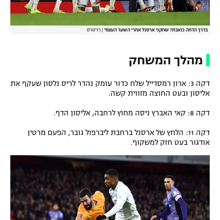
בדרך הדחה כואבת? שחקני ארסנל אחרי השער העצמי
|
רויטרס
מהלך המשחק
דקה 3: ארון רמסדייל שלח כדור עומק נהדר לריס נלסון שעקף את
אליסון ובעט החוצה מזווית קשה.
דקה 8: קאי האברץ ניסה מחוץ לרחבה, אליסון הדף.
דקה 11: הלחץ של ארסנל ברחבת ליברפול גובר, הפעם מרטין
אודגור בעט חזק למשקוף.