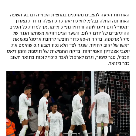
רשיון להקרנה פומבית לבית עסק
האורחת הגיעה למצבים מסוכנים במחצית השנייה וברבע השעה
האחרונה החלה בבליץ. לואיס דיאס סחט הצלה נהדרת מארון
הצטרפות לחבילת הערוצים
רמסדייל וגם דיוגו ז'וטה ודרווין נונייס איימו, אך למרות כל הכלים
ההתקפיים של יורגן קלופ, השער הגיע דווקא משחקן הגנה של
לוח דרושים – ג'ובנט
מיקל ארטטה. בדקה ה-80 כדור חופשי לרחבת ארסנל פגש את
ראשו של יקוב קיוויור, שנגח לצד הלא נכון וקבע 0:1 שהימם את
תגיות
יושבי אצטדיון האמירויות. בדקה החמישית של תוספת הזמן דיאס
הכפיל, סגר סיפור, וגרם לארסנל לאבד סיכוי לזכות בתואר חשוב
כבר בינואר.
המגזין