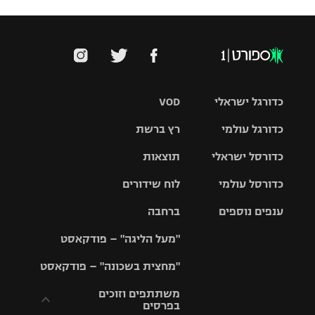
כדורגל ישראלי
VOD
כדורגל עולמי
רץ ברשת
ליגת העל
כדורסל ישראלי
תוצאות
ליגת
ליגה לאומית
האלופות
כדורסל עולמי
לוח שידורים
ליגת ווינר
סל
גביע הטוטו
ענפים נוספים
ברחבה
ליגה
NBA
אירופית
"מעל הליגה" – פודקאסט
ליגה לאומית
ליגיונרים
טניס
יורוליג
ליגה אנגלית
"מחצית בשכונה" – פודקאסט
כדורסל נשים
גביע המדינה
כדוריד
יורוקאפ
ליגה גרמנית
משתתפים וזוכים
בפרסים
מכבי תל
נבחרת