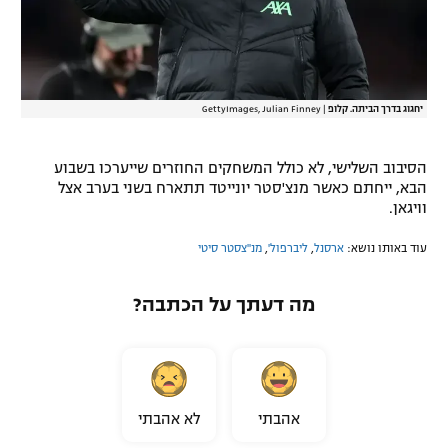
יחגוג בדרך הביתה. קלופ
|
GettyImages, Julian Finney
הסיבוב השלישי, לא כולל המשחקים החוזרים שייערכו בשבוע
הבא, ייחתם כאשר מנצ'סטר יונייטד תתארח בשני בערב אצל
וויגאן.
עוד באותו נושא:
ארסנל
,
ליברפול'
,
מנ''צסטר סיטי
מה דעתך על הכתבה?
אהבתי
לא אהבתי