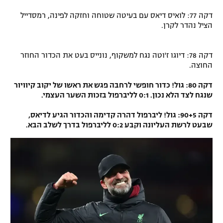
דקה 77: לואיס דיאס עם בעיטה שטוחה וחזקה לפינה, רמסדייל
הציל נהדר לקרן.
דקה 78: דיוגו ז'וטה נגח למשקוף, נונייס בעט את הכדור החוזר
החוצה.
דקה 80: גול! כדור חופשי לרחבה פגש את ראשו של יקוב קיוויור
שנגח לצד הלא נכון. 0:1 לליברפול בזכות השער העצמי.
דקה 90+5: גול! ליברפול דהרה קדימה והכדור הגיע לדיאס,
שבעט לרשת העליונה וקבע 0:2 לליברפול בדרך לשלב הבא.