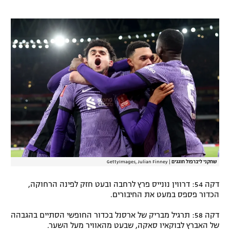
שחקני ליברפול חוגגים
|
GettyImages, Julian Finney
דקה 54: דרווין נונייס פרץ לרחבה ובעט חזק לפינה הרחוקה,
הכדור פספס במעט את החיבורים.
דקה 58: תרגיל מבריק של ארסנל בכדור החופשי הסתיים בהגבהה
של האברץ לבוקאיו סאקה, שבעט מהאוויר מעל השער.