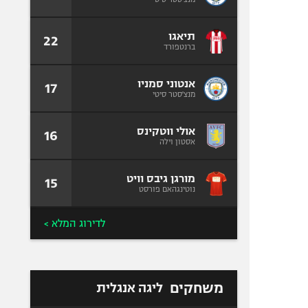
תיאגו
22
ברנטפורד
אנטוני סמניו
17
מנצ'סטר סיטי
אולי ווטקינס
16
אסטון וילה
מורגן גיבס וויט
15
נוטינגהאם פורסט
לדירוג המלא >
משחקים
ליגה אנגלית