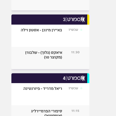
עכשיו
באיירן מינכן - אסטון וילה
11:30
איאקס (גלוך) - שלבורן
(מקוצר 10)
עכשיו
ריאל מדריד - פיורנטינה
11:15
סיפורי הפרמיירליג
(איפסוויץ')