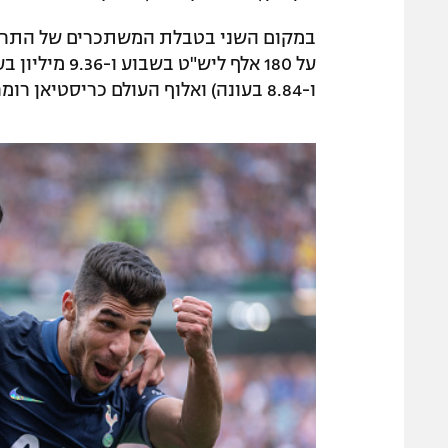
במקום השני בטבלת המשתכרים של התרנגו
ו-8.84 בעונה) ואלוף העולם כריסטיאן רומרו (165 אלף שבוע ו-8.58 בעונה).