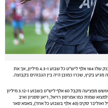
המצטרף הטרי טימו ורנר יכניס לחשבון הבנק שלו 164 אלף ליש"ט כל שבוע ו-4.3 מיליון, אך את
ה מגיע בקיץ, שכרו כמובן היה בין הגבוהים בקבוצה.
ומה באשר למנור סולומון? הישראלי שמתאושש מפציעה מקבל 60 אלף ליש"ט בשבוע ו-3.12 מיליון
וא שמות כמו אמרסון רויאל, ריאן ססניון ואיב
ביסומה (55 אלף בשבוע כל אחד), בריאן חיל ואוליבר סקיפ (40 אלף בשבוע כל אחד), פאפא סאר