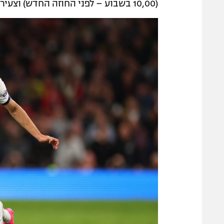
(10,00 בשבוע – לפני החוזה החדש) וצעירים שמרוויחים 7,500 ליש"ט בשבוע ו-390 אלף בעונה.