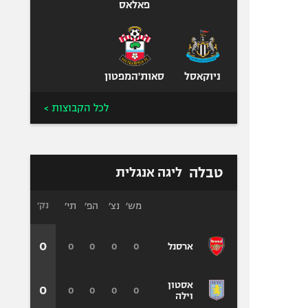
פאלאס
ניוקאסל
סאות'המפטון
לכל הקבוצות >
טבלה
ליגה אנגלית
מש׳
נצ׳
הפ׳
תי׳
נק׳
0
0
0
0
0
ארסנל
אסטון
0
0
0
0
0
וילה