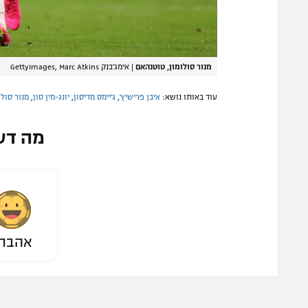
מנור סולומון, טוטנהאם
|
אימג'בנק GettyImages, Marc Atkins
עוד באותו נושא:
איבן פרישיץ'
,
ג'יימס מדיסון
,
יונג-מין סון
,
מנור סולו
מה דע
אהבת