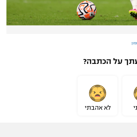
מון
תך על הכתבה?
י
לא אהבתי