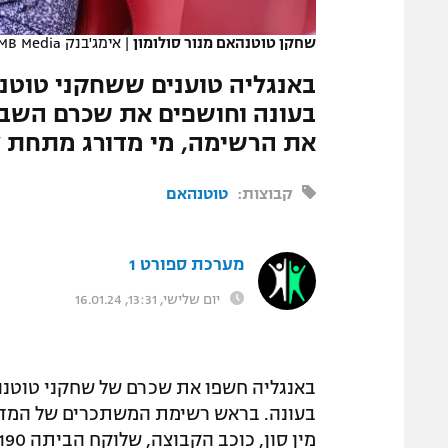
המגזין
שחקן טוטנהאם מנור סולומון
|
אימג'בנק GettyImages, MB Media
בעונה וחושפים את שכרם השבוע
את הרשימה, מי מדורג מתחת לכ
קבוצות:
טוטנהאם
מערכת ספורט 1
יום שלישי, 13:31, 16.01.24
בעונה. בראש רשימת המשתכרים של המדורג
מין סון, כוכב הקבוצה, שלוקח הביתה 190 אלף ליש"ט כל שבוע וכמעט עשרה מיליון בעונה.