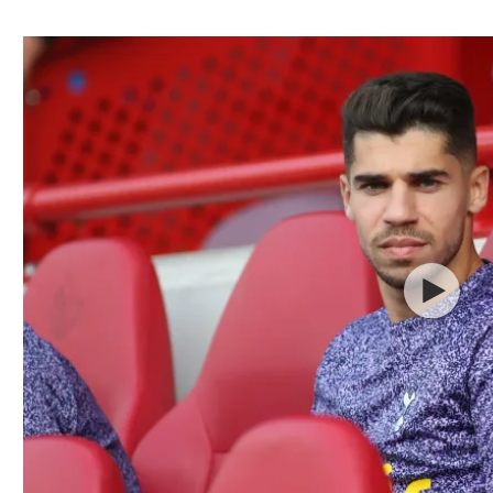
ל אביב
ליגה טורקית
תל אביב
ליגה סינית
חיפה
ליגה ברזילאית
באר שבע
ליגות נוספות
תניה
דה