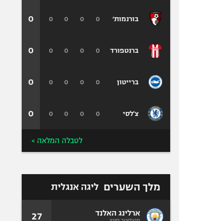
0
0
0
0
0
בורנמות׳
0
0
0
0
0
ברנטפורד
0
0
0
0
0
ברייטון
0
0
0
0
0
צ'לסי
לטבלה המלאה >
מלך השערים
ליגה אנגלית
ארלינג האלנד
27
מנצ'סטר סיטי