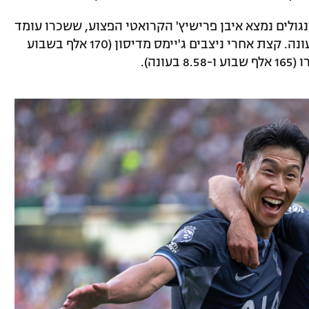
לים נמצא איבן פרישיץ' הקרואטי הפצוע, ששכרו עומד
על 180 אלף ליש"ט בשבוע ו-9.36 מיליון בעונה. קצת אחרי ניצבים ג'יימס מדיסון (170 אלף בשבוע