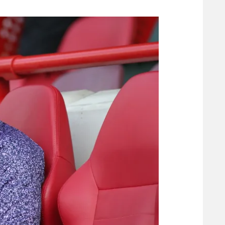
משתתפים וזוכים בפרסים
מכבי ת
הפועל 
תקנון משתתפים וזוכים בפרסים
הפועל 
תקנון עבור פעילות אלקטרה
הפועל 
תקנון עבור פעילות ספורט 1 – "מרלן"
מכבי נ
טניס
בני יהו
גיימינג E-Sports
תנאי שימוש
מדיניות פרטיות
תקנון פעילות ספורט 1
רשיון להקרנה פומבית לבית עסק
הצטרפות לחבילת הערוצים
לוח דרושים – ג'ובנט
תגיות