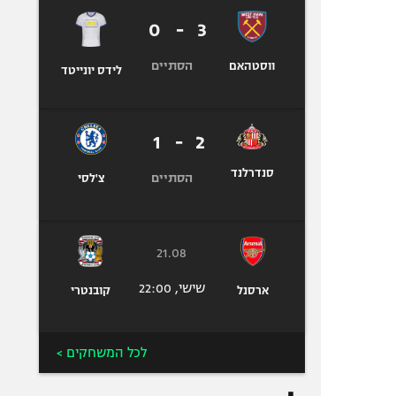
0
-
3
הסתיים
ווסטהאם
לידס יונייטד
1
-
2
סנדרלנד
הסתיים
צ'לסי
21.08
שישי, 22:00
ארסנל
קובנטרי
לכל המשחקים >