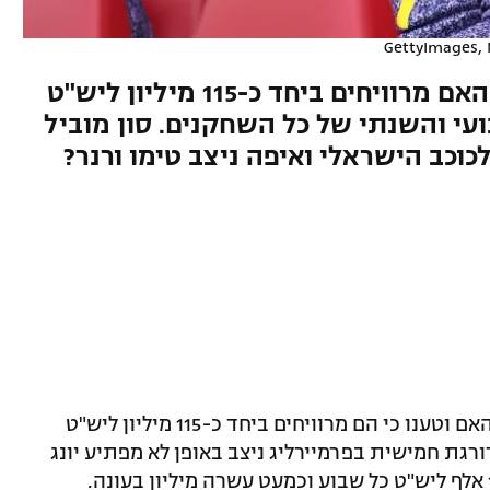
באנגליה טוענים ששחקני טוטנהאם מרוויחים ביחד כ-115 מיליון ליש"ט
י והשנתי של כל השחקנים. סון מוביל
וכב הישראלי ואיפה ניצב טימו ורנר?
באנגליה חשפו את שכרם של שחקני טוטנהאם וטענו כי הם מרוויחים ביחד כ-115 מיליון ליש"ט
ת חמישית בפרמיירליג ניצב באופן לא מפתיע יונג