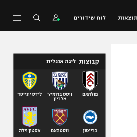
וצאות
לוח שידורים
כדורסל עולמי
ענפים נוספים
קבוצות
ליגה אנגלית
NBA
טניס
יורוליג
כדוריד
יורוקאפ
כדורעף
שחייה
פולהאם
ווסט ברומיץ'
לידס יונייטד
אלביון
ג'ודו
אגרוף
ספורט אולימפי
UFC
ברייטון
ווסטהאם
אסטון וילה