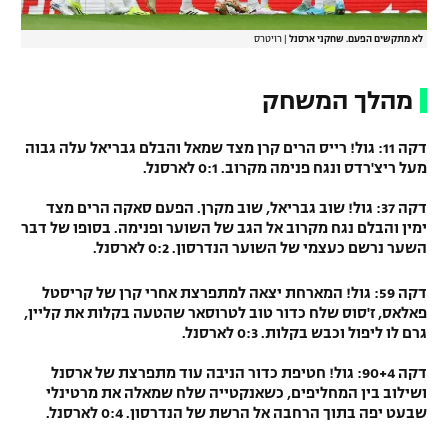
לא מתקשים הפעם. שחקני ארסנל
|
רויטרס
מהלך המשחק
דקה 11: גול! רייס הרים קרן מצד שמאל והבלם גבריאל עלה גבוה
מעל ריצ'רדס ונגח פנימה מקרוב. 0:1 לארסנל.
דקה 37: גול! שוב גבריאל, שוב מקרן. הפעם סאקה הרים מצד
ימין והבלם נגח מקרוב אל הגב של השוער ופנימה. בסופו של דבר
השער נרשם כעצמי של השוער הנדרסון. 0:2 לארסנל.
דקה 59: גול! המארחת יצאה למתפרצת אחרי קרן של קריסטל
פאלאס, ז'סוס שלח כדור טוב לטרוסאר שהטעה בקלות את קליין,
גרם לו ליפול וכבש בקלות. 0:3 לארסנל.
דקה 90+4: גול! חטיפת כדור הניבה עוד מתפרצת של ארסנל
ושילוב בין המחליפים, כשאנקטייה שלח שמאלה את מרטינלי
שבעט יפה בתוך הרחבה אל הרשת של הנדרסון. 0:4 לארסנל.