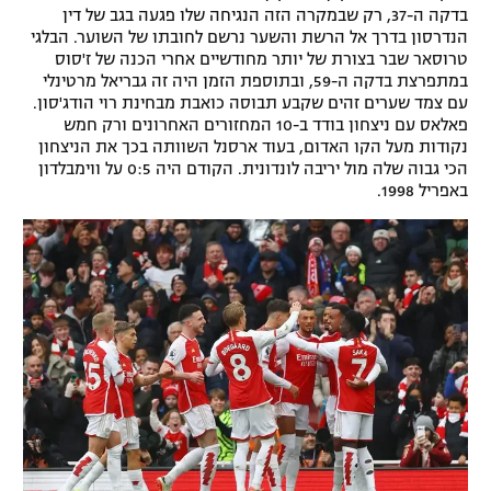
בדקה ה-37, רק שבמקרה הזה הנגיחה שלו פגעה בגב של דין
רשיון להקרנה פומבית לבית עסק
הנדרסון בדרך אל הרשת והשער נרשם לחובתו של השוער. הבלגי
טרוסאר שבר בצורת של יותר מחודשיים אחרי הכנה של ז'סוס
הצטרפות לחבילת הערוצים
במתפרצת בדקה ה-59, ובתוספת הזמן היה זה גבריאל מרטינלי
עם צמד שערים זהים שקבע תבוסה כואבת מבחינת רוי הודג'סון.
פאלאס עם ניצחון בודד ב-10 המחזורים האחרונים ורק חמש
לוח דרושים – ג'ובנט
נקודות מעל הקו האדום, בעוד ארסנל השוותה בכך את הניצחון
הכי גבוה שלה מול יריבה לונדונית. הקודם היה 0:5 על ווימבלדון
תגיות
באפריל 1998.
המגזין