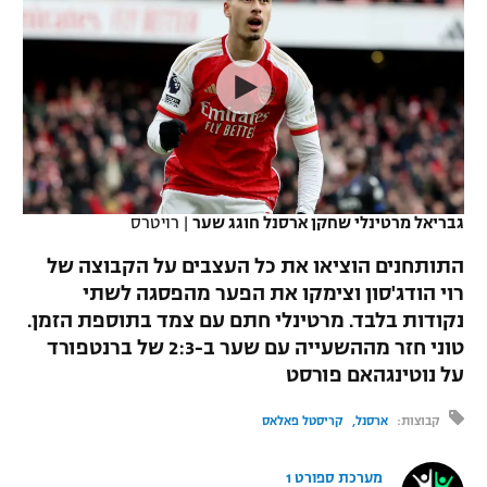
כדורסל נשים
נבחרת ישראל
יורוליג
ליגה ספרדית
טניס
VOD
מכבי תל אביב
מכבי חיפה
יורוקאפ
ליגה איטלקית
כדוריד
הפועל חולון
בית"ר ירושלים
רץ ברשת
ליגה צרפתית
כדורעף
הפועל ירושלים
מכבי תל אביב
ליגה הולנדית
שחייה
תוצאות
גבריאל מרטינלי שחקן ארסנל חוגג שער
|
רויטרס
דני אבדיה
הפועל תל אביב
ליגה טורקית
התותחנים הוציאו את כל העצבים על הקבוצה של
ג'ודו
הפועל חיפה
רוי הודג'סון וצימקו את הפער מהפסגה לשתי
לוח שידורים
ליגה סינית
נקודות בלבד. מרטינלי חתם עם צמד בתוספת הזמן.
אגרוף
הפועל באר שבע
טוני חזר מההשעייה עם שער ב-2:3 של ברנטפורד
ליגה ברזילאית
ברחבה
על נוטינגהאם פורסט
ספורט אולימפי
מכבי נתניה
ליגות נוספות
קבוצות:
ארסנל
קריסטל פאלאס
UFC
"מעל הליגה" – פודקאסט
בני יהודה
מערכת ספורט 1
היאבקות WWE