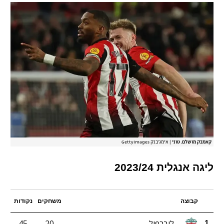
קאמבק מושלם. טוני
|
אימג'בנק GettyImages
ליגה אנגלית 2023/24
קבוצה
משחקים
נקודות
ליברפול
20
45
1