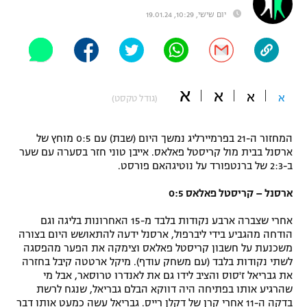
יום שישי, 10:29, 19.01.24
"מחצית בשכונה" – פודקאסט
אופניים
ספורט מוטורי
משתתפים וזוכים בפרסים
א
א
כדורמים
א
א
(גודל טקסט)
תקנון משתתפים וזוכים בפרסים
טניס
פוטבול אמריקאי NFL
תקנון עבור פעילות אלקטרה
המחזור ה-21 בפרמיירליג נמשך היום (שבת) עם 0:5 מוחץ של
ארסנל בבית מול קריסטל פאלאס. אייבן טוני חזר בסערה עם שער
גיימינג E-Sports
בייסבול MLB
ב-2:3 של ברנטפורד על נוטיגהאם פורסט.
תקנון עבור פעילות ספורט 1 – "מרלן"
ספורט אתגרי ואקסטרים
ארסנל – קריסטל פאלאס 0:5
תנאי שימוש
אחרי שצברה ארבע נקודות בלבד מ-15 האחרונות בליגה וגם
אומנויות לחימה
הודחה מהגביע בידי ליברפול, ארסנל ידעה להתאושש היום בצורה
משכנעת על חשבון קריסטל פאלאס וצימקה את הפער מהפסגה
מדיניות פרטיות
גיימינג E-Sports
לשתי נקודות בלבד (עם משחק עודף). מיקל ארטטה קיבל בחזרה
את גבריאל ז'סוס והציב לידו גם את לאנדרו טרוסאר, אבל מי
שהרגיע אותו בפתיחה היה דווקא הבלם גבריאל, שנגח לרשת
תקנון פעילות ספורט 1
בדקה ה-11 אחרי קרן של דקלן רייס. גבריאל עשה כמעט אותו דבר