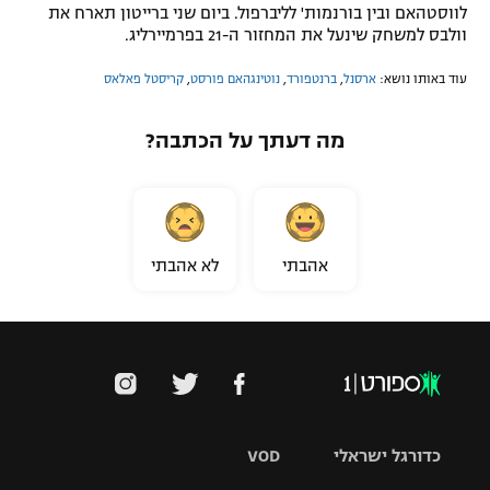
לווסטהאם ובין בורנמות' לליברפול. ביום שני ברייטון תארח את
וולבס למשחק שינעל את המחזור ה-21 בפרמיירליג.
עוד באותו נושא:
ארסנל
,
ברנטפורד
,
נוטינגהאם פורסט
,
קריסטל פאלאס
מה דעתך על הכתבה?
אהבתי
לא אהבתי
כדורגל ישראלי
VOD