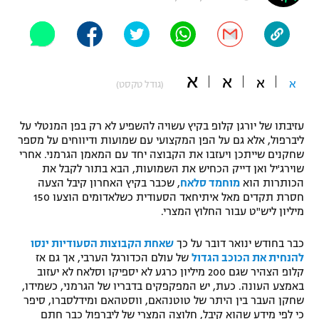
"מחצית בשכונה" – פודקאסט
אופניים
ספורט מוטורי
משתתפים וזוכים בפרסים
א
א
א
א
(גודל טקסט)
כדורמים
תקנון משתתפים וזוכים בפרסים
טניס
עזיבתו של יורגן קלופ בקיץ עשויה להשפיע לא רק בפן המנטלי על
פוטבול אמריקאי NFL
ליברפול, אלא גם על הפן המקצועי עם שמועות ודיווחים על מספר
תקנון עבור פעילות אלקטרה
שחקנים שייתכן ויעזבו את הקבוצה יחד עם המאמן הגרמני. אחרי
גיימינג E-Sports
בייסבול MLB
שוירג'יל ואן דייק הכחיש את השמועות, הבא בתור לקבל את
תקנון עבור פעילות ספורט 1 – "מרלן"
הכותרות הוא
מוחמד סלאח
, שכבר בקיץ האחרון קיבל הצעה
חסרת תקדים מאל איתיחאד הסעודית כשלאדומים הוצעו 150
ספורט אתגרי ואקסטרים
תנאי שימוש
מיליון ליש"ט עבור החלוץ המצרי.
אומנויות לחימה
כבר בחודש ינואר דובר על כך
שאחת הקבוצות הסעודיות ינסו
להנחית את הכוכב הגדול
של עולם הכדורגל הערבי, אך גם אז
מדיניות פרטיות
גיימינג E-Sports
קלופ הצהיר שגם 200 מיליון כרגע לא יספיקו וסלאח לא יעזוב
באמצע העונה. כעת, יש המפקפקים בדבריו של הגרמני, כשמידו,
שחקן העבר בין היתר של טוטנהאם, ווסטהאם ומידלסברו, סיפר
תקנון פעילות ספורט 1
כי לפי מידע שהוא קיבל, חלוצה המצרי של ליברפול כבר חתם