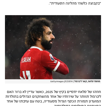
"בקבוצה כלשהי מהליגה הסעודית".
רשיון להקרנה פומבית לבית עסק
הצטרפות לחבילת הערוצים
לוח דרושים – ג'ובנט
תגיות
המגזין
מוחמד סלאח, קשר ליברפול
|
אימג'בנק GettyImages
חוזהו של סלאח יתסיים בקיץ של 2025, כאשר עדיין לא ברור האם
ליברפול תוותר על שירותיו של אחד מהשחקנים הגדולים בתולדות
המועדון תמורת הכסף הגדול מסעודיה, בטח עם עזיבתו של אחד