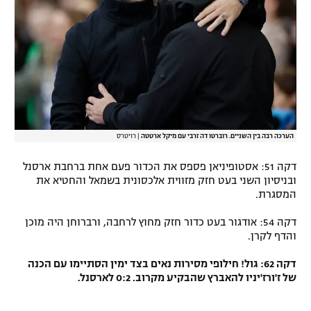
הערכה רבה בין השניים. רוברטו דה זרבי עם מיקל ארטטה
|
רויטרס
דקה 51: אסטופיניאן פספס את הכדור פעם אחת ברחבת ארסנל
ובניסיון השני בעט חזק מזווית אלכסונית בשמאל והחטיא את
המסגרת.
דקה 54: אודגור בעט כדור חזק מחוץ לרחבה, ורברוחן היה מוכן
והדף לקרן.
דקה 62: גול! חילופי מסירות נאים בצד ימין הסתיימו עם הכנה
של ז'ורז'יניו להאברץ שהבקיע מקרוב. 0:2 לארסנל.