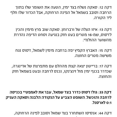
דקה 12: סאקה נשלח בצד ימין, הטעה את השומר שלו בתוך
הרחבה וסובב בשמאל אל הפינה הרחוקה, אבל הכדור שלו חלף
ליד הקורה.
דקה 13: איזו הצלה של ורברוחן. סאקה שוב פרץ מימין והכין
לז'סוס, שמ-16 מטרים בעט חזק בנגיעה וסחט הדיפה נהדרת
מהשוער ההולנדי.
דקה 15: האברץ הקפיץ יפה ברחבה מימין לשמאל, ז'סוס נגח
משישה מטרים החוצה.
דקה 17: ברייטון יצאה קצת מההלם עם מתפרצת של אדינגרה,
שכדרר בכנף ימין מול זינצ'נקו, נכנס לרחבה ובעט בשמאל חזק
והחוצה.
דקה 33: גול! ז'סוס כדרר בצד שמאל, עבר את לאמפטיי בכניסה
לרחבה והוכשל. השופט הצביע על הנקודה הלבנה וסאקה העניק
0:1 לארסנל.
דקה 44: אנסיסו השתחרר בצד שמאל וסובב לפינה הרחוקה,