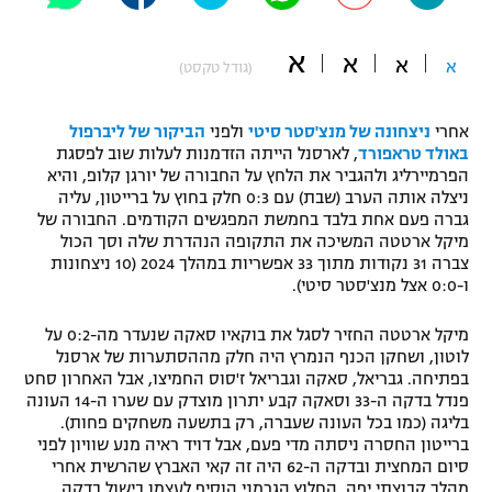
"מחצית בשכונה" – פודקאסט
אופניים
א
א
א
א
(גודל טקסט)
ספורט מוטורי
משתתפים וזוכים בפרסים
אחרי
ניצחונה של מנצ'סטר סיטי
ולפני
הביקור של ליברפול
כדורמים
באולד טראפורד
, לארסנל הייתה הזדמנות לעלות שוב לפסגת
תקנון משתתפים וזוכים בפרסים
הפרמיירליג ולהגביר את הלחץ על החבורה של יורגן קלופ, והיא
טניס
ניצלה אותה הערב (שבת) עם 0:3 חלק בחוץ על ברייטון, עליה
פוטבול אמריקאי NFL
גברה פעם אחת בלבד בחמשת המפגשים הקודמים. החבורה של
תקנון עבור פעילות אלקטרה
מיקל ארטטה המשיכה את התקופה הנהדרת שלה וסך הכול
גיימינג E-Sports
בייסבול MLB
צברה 31 נקודות מתוך 33 אפשריות במהלך 2024 (10 ניצחונות
תקנון עבור פעילות ספורט 1 – "מרלן"
ו-0:0 אצל מנצ'סטר סיטי).
ספורט אתגרי ואקסטרים
תנאי שימוש
מיקל ארטטה החזיר לסגל את בוקאיו סאקה שנעדר מה-0:2 על
לוטון, ושחקן הכנף הנמרץ היה חלק מההסתערות של ארסנל
אומנויות לחימה
בפתיחה. גבריאל, סאקה וגבריאל ז'סוס החמיצו, אבל האחרון סחט
מדיניות פרטיות
פנדל בדקה ה-33 וסאקה קבע יתרון מוצדק עם שערו ה-14 העונה
גיימינג E-Sports
בליגה (כמו בכל העונה שעברה, רק בתשעה משחקים פחות).
ברייטון החסרה ניסתה מדי פעם, אבל דויד ראיה מנע שוויון לפני
תקנון פעילות ספורט 1
סיום המחצית ובדקה ה-62 היה זה קאי האברץ שהרשית אחרי
מהלך קבוצתי יפה. החלוץ הגרמני הוסיף לעצמו בישול בדקה