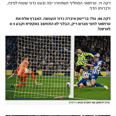
דקה 71: טרוסאר המחליף השתחרר יפה ובעט כדור שטוח לפינה,
ורברוחן הדף.
דקה 86: גול! ברייטון איבדה כדור ונענשה. האברץ שלח את
טרוסאר לחצי מגרש ריק, הבלגי לא התחשב באקסית וקבע 0:3
לארסנל.
בדרך לניצחון. קאי האברץ כובש
|
רויטרס