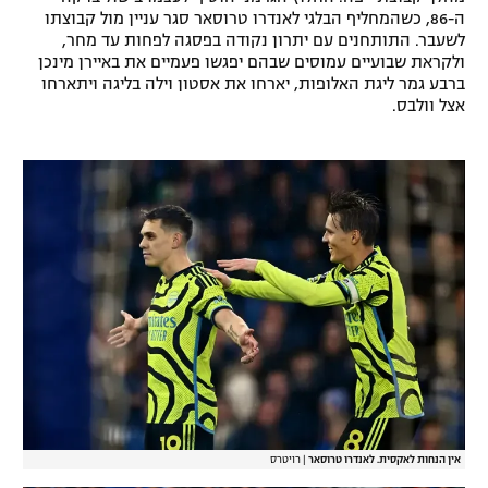
ה-86, כשהמחליף הבלגי לאנדרו טרוסאר סגר עניין מול קבוצתו
רשיון להקרנה פומבית לבית עסק
לשעבר. התותחנים עם יתרון נקודה בפסגה לפחות עד מחר,
ולקראת שבועיים עמוסים שבהם יפגשו פעמיים את באיירן מינכן
הצטרפות לחבילת הערוצים
ברבע גמר ליגת האלופות, יארחו את אסטון וילה בליגה ויתארחו
אצל וולבס.
לוח דרושים – ג'ובנט
תגיות
המגזין
אין הנחות לאקסית. לאנדרו טרוסאר
|
רויטרס