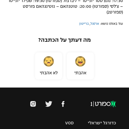
17:30: מנצ'סטר יונייטד – ליברפול (ספורט1) 19:30: שפילד יונייטד
– צ'לסי (ספורט1) 20:00: טוטנהאם – נוטינגהאם פורסט
(ספורט2)
עוד באותו נושא:
ארסנל
,
ברייטון
מה דעתך על הכתבה?
אהבתי
לא אהבתי
כדורגל ישראלי
VOD