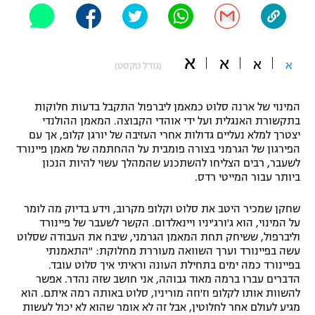
"מחצית בשכונה" – פודקאסט
אופניים
א
א
ספורט מוטורי
א
א
משתתפים וזוכים בפרסים
(גודל טקסט)
כדורמים
המינוי של ארנה סלוט כמאמן ליברפול התקבל בדעות חלוקות
תקנון משתתפים וזוכים בפרסים
טניס
בתקשורת האנגלית ועל ידי אוהדי הקבוצה. המאמן ההולנדי
פוטבול אמריקאי NFL
יצטרך למלא נעליים גדולות אחרי העזיבה של יורגן קלופ, אך עם
תקנון עבור פעילות אלקטרה
הפירגון של הגרמני בצורה פומבית על ההחתמה של מאמן פיינורד
גיימינג E-Sports
לשעבר, רבים הצליחו להשתכנע שהמהלך עשוי להיות הנכון
בייסבול MLB
תקנון עבור פעילות ספורט 1 – "מרלן"
ביותר עבור המייטי רדס.
ספורט אתגרי ואקסטרים
תנאי שימוש
שחקן שמכיר היטב את סלוט וקלופ מקרוב, וידע בדיוק מה לומר
על המינוי, הוא ג'ורג'יניו ויינאלדום. הקשר לשעבר של פיינורד
אומנויות לחימה
וליברפול, ששיחק תחת המאמן הגרמני, שיבח את העבודה שסלוט
עשה בפיינורד וערך השוואה מעוררת מחלוקת: "התאמנתי
מדיניות פרטיות
גיימינג E-Sports
בפיינורד כמה ימים בתחילת העונה וראיתי איך סלוט עובד.
הדברים עברו ברמה מאוד גבוהה, אני חושב שזה נהדר. אפשר
להשוות אותו לקלופ וז'וזה מוריניו, סלוט באותה רמה איתם. הוא
תקנון פעילות ספורט 1
מגיע לעולם אחר לחלוטין, אבל זה לא אומר שהוא לא יכול לעשות