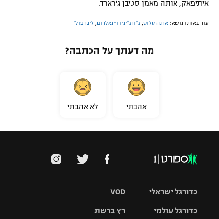
איתיפאק, אותה מאמן סטיבן ג'רארד.
עוד באותו נושא:
ארנה סלוט
,
ג''ורג''יניו ויינאלדום
,
ליברפול'
מה דעתך על הכתבה?
אהבתי
לא אהבתי
כדורגל ישראלי
VOD
כדורגל עולמי
רץ ברשת
ליגת העל