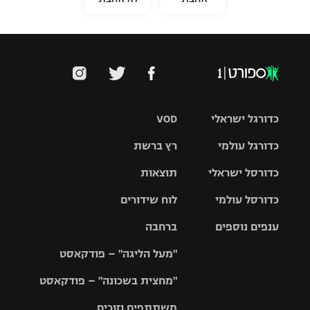
כדורגל ישראלי
VOD
כדורגל עולמי
רץ ברשת
ליגת העל
כדורסל ישראלי
תוצאות
ליגת
ליגה לאומית
האלופות
כדורסל עולמי
לוח שידורים
ליגת ווינר
סל
גביע הטוטו
ענפים נוספים
ברחבה
ליגה
NBA
אירופית
"מעל הליגה" – פודקאסט
ליגה לאומית
ליגיונרים
טניס
יורוליג
ליגה אנגלית
"מחצית בשכונה" – פודקאסט
כדורסל נשים
גביע המדינה
כדוריד
יורוקאפ
ליגה גרמנית
משתתפים וזוכים