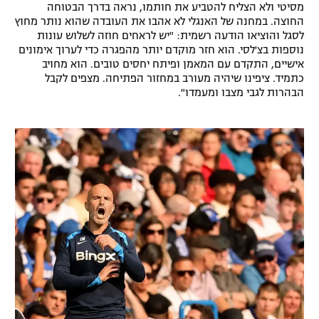
מסיטי ולא הצליח להטביע את חותמו, נראה בדרך הבטוחה
רשיון להקרנה פומבית לבית עסק
החוצה. במחנה של האנגלי לא אהבו את העובדה שהוא נותר מחוץ
לסגל והוציאו הודעה רשמית: "יש לראחים חוזה לשלוש עונות
נוספות בצ'לסי. הוא חזר מוקדם יותר מהפגרה כדי לערוך אימונים
הצטרפות לחבילת הערוצים
אישיים, התקדם עם המאמן ופיתח יחסים טובים. הוא מחויב
כתמיד. ציפינו שיהיה מעורב במחזור הפתיחה. מצפים לקבל
לוח דרושים – ג'ובנט
הבהרות לגבי מצבו ומעמדו".
תגיות
המגזין