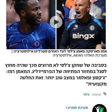
כדורסל נשים
נבחרת ישראל
יורוליג
ליגה ספרדית
טניס
VOD
מכבי תל אביב
מכבי חיפה
יורוקאפ
ליגה איטלקית
כדוריד
הפועל חולון
בית"ר ירושלים
רץ ברשת
ליגה צרפתית
כדורעף
הפועל ירושלים
מכבי תל אביב
ליגה הולנדית
שחייה
תוצאות
אנזו מארסקה מאמן צ'לסי לצד ראחים סטרלינג אילוסטרציה
|
דני אבדיה
הפועל תל אביב
מערכת וואלה! NEWS, אילוסטרציה
ליגה טורקית
ג'ודו
בסביבה של שחקן צ'לסי לא מרוצים מכך שהיה מחוץ
הפועל חיפה
לוח שידורים
לסגל במחזור הפתיחה של הפרמיירליג. המאמן רמז:
ליגה סינית
אגרוף
"ג'קסון ופאלמר במצב טוב יותר. זאת החלטה
הפועל באר שבע
ליגה ברזילאית
מקצועית"
ברחבה
ספורט אולימפי
מכבי נתניה
קבוצות:
צ'לסי
ליגות נוספות
UFC
"מעל הליגה" – פודקאסט
בני יהודה
מערכת ספורט 1
היאבקות WWE