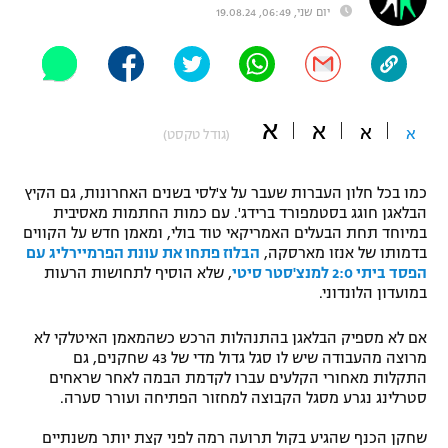
יום שני, 06:49, 19.08.24
"מחצית בשכונה" – פודקאסט
אופניים
ספורט מוטורי
משתתפים וזוכים בפרסים
א
א
א
א
(גודל טקסט)
כדורמים
תקנון משתתפים וזוכים בפרסים
טניס
פוטבול אמריקאי NFL
כמו בכל חלון העברות שעבר על צ'לסי בשנים האחרונות, גם הקיץ
תקנון עבור פעילות אלקטרה
הבלאגן חוגג בסטמפורד ברידג'. עם כמות החתמות מאסיבית
גיימינג E-Sports
בייסבול MLB
במיוחד תחת הבעלים האמריקאי טוד בולי, ומאמן חדש על הקווים
תקנון עבור פעילות ספורט 1 – "מרלן"
בדמותו של אנזו מארסקה,
הבלוז פתחו את עונת הפרמיירליג עם
הפסד ביתי 2:0 למנצ'סטר סיטי
, שלא הוסיף לתחושות הרעות
ספורט אתגרי ואקסטרים
במועדון הלונדוני.
תנאי שימוש
אומנויות לחימה
אם לא מספיק הבלאגן בהתנהלות הרכש כשהמאמן האיטלקי לא
מרוצה מהעבודה שיש לו סגל גדול מדי של 43 שחקנים, גם
מדיניות פרטיות
גיימינג E-Sports
התקלות מאחורי הקלעים עברו לקדמת הבמה לאחר שראחים
סטרלינג נגרע מסגל הקבוצה למחזור הפתיחה ועורר סערה.
תקנון פעילות ספורט 1
שחקן הכנף שהגיע בקול תרועה רמה לפני קצת יותר משנתיים