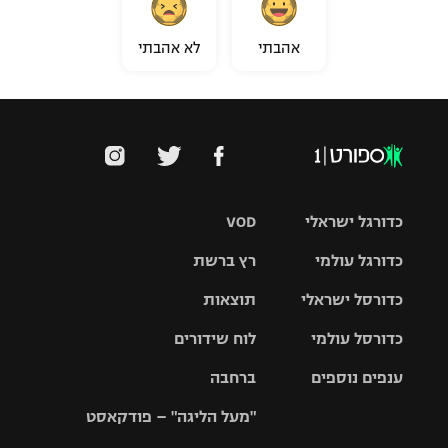
אהבתי
לא אהבתי
כדורגל ישראלי
VOD
כדורגל עולמי
רץ ברשת
ליגת העל
כדורסל ישראלי
תוצאות
ליגת
ליגה לאומית
האלופות
כדורסל עולמי
לוח שידורים
ליגת ווינר
סל
גביע הטוטו
ענפים נוספים
ברחבה
ליגה
NBA
אירופית
"מעל הליגה" – פודקאסט
ליגה לאומית
ליגיונרים
טניס
יורוליג
ליגה אנגלית