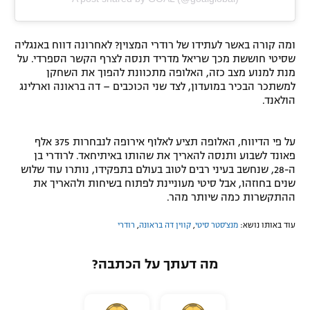
ומה קורה באשר לעתידו של רודרי המצוין? לאחרונה דווח באנגליה
שסיטי חוששת מכך שריאל מדריד תנסה לצרף הקשר הספרדי. על
מנת למנוע מצב כזה, האלופה מתכוונת להפוך את השחקן
למשתכר הבכיר במועדון, לצד שני הכוכבים – דה בראונה וארלינג
הולאנד.
על פי הדיווח, האלופה תציע לאלוף אירופה לנבחרות 375 אלף
פאונד לשבוע ותנסה להאריך את שהותו באיתיחאד. לרודרי בן
ה-28, שנחשב בעיני רבים לטוב בעולם בתפקידו, נותרו עוד שלוש
שנים בחוזהו, אבל סיטי מעוניינת לפתוח בשיחות ולהאריך את
ההתקשרות כמה שיותר מהר.
עוד באותו נושא:
מנצ'סטר סיטי
,
קווין דה בראונה
,
רודרי
מה דעתך על הכתבה?