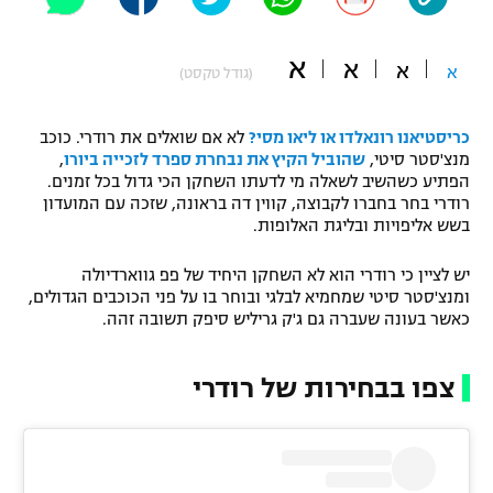
"מחצית בשכונה" – פודקאסט
אופניים
א
א
א
א
(גודל טקסט)
ספורט מוטורי
משתתפים וזוכים בפרסים
כריסטיאנו רונאלדו או ליאו מסי?
לא אם שואלים את רודרי. כוכב
כדורמים
מנצ'סטר סיטי,
שהוביל הקיץ את נבחרת ספרד לזכייה ביורו
,
תקנון משתתפים וזוכים בפרסים
טניס
הפתיע כשהשיב לשאלה מי לדעתו השחקן הכי גדול בכל זמנים.
פוטבול אמריקאי NFL
רודרי בחר בחברו לקבוצה, קווין דה בראונה, שזכה עם המועדון
תקנון עבור פעילות אלקטרה
בשש אליפויות ובליגת האלופות.
גיימינג E-Sports
בייסבול MLB
תקנון עבור פעילות ספורט 1 – "מרלן"
יש לציין כי רודרי הוא לא השחקן היחיד של פפ גווארדיולה
ומנצ'סטר סיטי שמחמיא לבלגי ובוחר בו על פני הכוכבים הגדולים,
ספורט אתגרי ואקסטרים
כאשר בעונה שעברה גם ג'ק גריליש סיפק תשובה זהה.
תנאי שימוש
אומנויות לחימה
צפו בבחירות של רודרי
מדיניות פרטיות
גיימינג E-Sports
תקנון פעילות ספורט 1