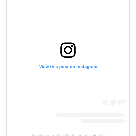
רשיון להקרנה פומבית לבית עסק
הצטרפות לחבילת הערוצים
לוח דרושים – ג'ובנט
תגיות
המגזין
View this post on Instagram
A post shared by GOAL (@goalglobal)