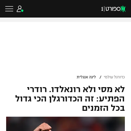
כדורגל ישראלי
ליגת העל
כדורגל עולמי
/
כדורגל עולמי
ליגה אנגלית
ליגה לאומית
לא מסי ולא רונאלדו. רודרי
ליגת האלופות
כדורסל ישראלי
גביע הטוטו
הפתיע: זה הכדורגלן הכי גדול
ליגה אירופית
בכל הזמנים
ליגת ווינר סל
ליגיונרים
כדורסל עולמי
ליגה אנגלית
ליגה לאומית
גביע המדינה
NBA
ליגה גרמנית
ענפים נוספים