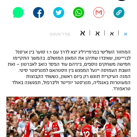
"מחצית בשכונה" – פודקאסט
אופניים
ספורט מוטורי
משתתפים וזוכים בפרסים
א
א
א
א
(גודל טקסט)
כדורמים
תקנון משתתפים וזוכים בפרסים
טניס
המחזור השלישי בפרמיירליג יצא לדרך עם 1:1 סוער בין ארסנל
פוטבול אמריקאי NFL
לברייטון, שאיבדו שתיהן את המאזן המושלם. בהמשך התקיימו
תקנון עבור פעילות אלקטרה
חמישה משחקים נוספים, ביניהם עוד הפסד כואב לאברטון – ואת
גיימינג E-Sports
השבת העמוסה יינעל המפגש בין ווסטהאם למנצ'סטר סיטי.
בייסבול MLB
תקנון עבור פעילות ספורט 1 – "מרלן"
המנה העיקרית תוגש רק ביום ראשון, כששתי הקבוצות
המעוטרות באנגליה, מנצ'סטר יונייטד וליברפול, תפגשנה באולד
ספורט אתגרי ואקסטרים
טראפורד.
תנאי שימוש
אומנויות לחימה
מדיניות פרטיות
גיימינג E-Sports
תקנון פעילות ספורט 1