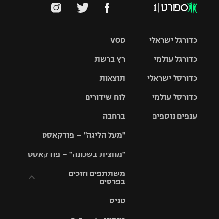
כדורגל ישראלי
VOD
כדורגל עולמי
רץ ברשת
ליגת העל
כדורסל ישראלי
תוצאות
ליגת
ליגה לאומית
האלופות
כדורסל עולמי
לוח שידורים
ליגת ווינר
סל
גביע הטוטו
ענפים נוספים
ברחבה
ליגה
NBA
אירופית
"מעל הליגה" – פודקאסט
ליגה לאומית
ליגיונרים
טניס
יורוליג
ליגה אנגלית
"מחצית בשכונה" – פודקאסט
כדורסל נשים
גביע המדינה
כדוריד
יורוקאפ
ליגה גרמנית
משתתפים וזוכים
בפרסים
מכבי תל
נבחרת
כדורעף
אביב
ישראל
ליגה
טניס
ספרדית
תקנון משתתפים
שחייה
הפועל חולון
מכבי חיפה
וזוכים בפרסים