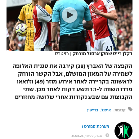
כדורסל נשים
נבחרת ישראל
יורוליג
ליגה ספרדית
טניס
VOD
מכבי תל אביב
מכבי חיפה
יורוקאפ
ליגה איטלקית
כדוריד
הפועל חולון
בית"ר ירושלים
רץ ברשת
ליגה צרפתית
כדורעף
הפועל ירושלים
מכבי תל אביב
דקלן רייס שחקן ארסנל מורחק
|
רויטרס
ליגה הולנדית
שחייה
תוצאות
דני אבדיה
הקפצה של האברץ (38) קירבה את סגנית האלופה
הפועל תל אביב
לשמירה על המאזן המושלם, אבל הקשר הורחק
ליגה טורקית
ג'ודו
לראשונה בקריירה לאחר אירוע מוזר (49) וז'ואאו
הפועל חיפה
לוח שידורים
ליגה סינית
פדרו השווה ל-1:1 תשע דקות לאחר מכן. שתי
אגרוף
הקבוצות עם שבע נקודות אחרי שלושה מחזורים
הפועל באר שבע
ליגה ברזילאית
ברחבה
ספורט אולימפי
קבוצות:
ארסנל
ברייטון
מכבי נתניה
ליגות נוספות
UFC
"מעל הליגה" – פודקאסט
מערכת ספורט 1
בני יהודה
שבת, 17:09, 31.08.24
היאבקות WWE