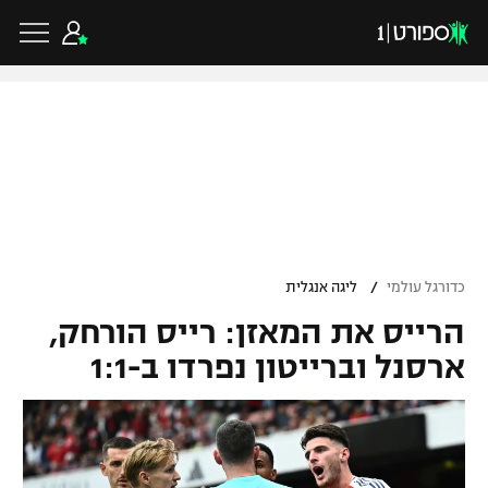
כדורגל ישראלי
ליגת העל
כדורגל עולמי
/
כדורגל עולמי
ליגה אנגלית
ליגה לאומית
הרייס את המאזן: רייס הורחק,
ליגת האלופות
כדורסל ישראלי
גביע הטוטו
ארסנל וברייטון נפרדו ב-1:1
ליגה אירופית
ליגת ווינר סל
ליגיונרים
כדורסל עולמי
ליגה אנגלית
ליגה לאומית
גביע המדינה
NBA
ליגה גרמנית
ענפים נוספים