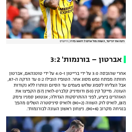
ניצח את יונייטד, השווה מול ארסנל. ז'ואאו פדרו
|
רויטרס
אברטון – בורנמות' 3:2
אחרי שהובסה 3:0 על ידי ברייטון ו-4:0 על ידי טוטנהאם, אברטון
חוותה מפתח נפש מסוג אחר. הטופיז הובילו 0:2 עד הדקה ה-87,
אבל הצליחו לספוג שלוש פעמים עד הסיום ונותרו ללא נקודות
העונה. מייקל קין (50) ודומיניק קלברט-לואין (57) הקפיצו את
האוהדים ביציע, לפני ההתרסקות הגדולה; אנטואן סמניו צימק
(87), לואיס לוק השווה (90+2) ולואיס סיניסטרה השלים מהפך
בנגיחה מקרוב (90+6). ניצחון ראשון העונה לבורנמות'.