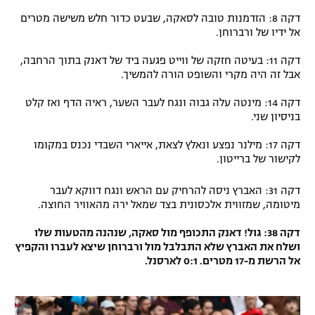
דקה 8: הזדמנות טובה לסאקה, שבעט כדור חלש משישה מטרים
אל ידיו של ורברוחן.
דקה 11: בעיטה חזקה של ווייט פגעה ביד של דאנק בתוך הרחבה,
אבל זה היה מקרי והשופט הורה להמשיך.
דקה 14: מינטה עלה גבוה ונגח לעבר השער, ראיה הדף ואז קלט
בניסיון שני.
דקה 17: מילנר נפצע ונאלץ לצאת, אייארי השבדי נכנס במקומו
לקישור של ברייטון.
דקה 31: האברץ ניסה להרחיק עם הראש ונגח דווקא לעבר
מיטומה, שמזווית אלכסונית בצד שמאל ירה מהאוויר החוצה.
דקה 38: גול! דאנק התכופף מול סאקה, שנהנה מהטעות שלו
ושלח את האברץ שלא התבלבל מול ורברוחן שיצא לעברו והקפיץ
אל הרשת מ-17 מטרים. 0:1 לארסנל.