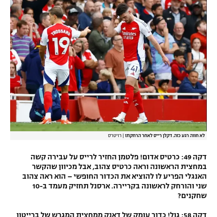
לא חווה רגע כזה. דקלן רייס לאחר הרחקתו
|
רויטרס
דקה 49: כרטיס אדום! פלטמן החזיר לרייס על עבירה קשה
במחצית הראשונה וראה כרטיס צהוב, אבל מכיוון שהקשר
האנגלי הפריע לו להוציא את הכדור החופשי – הוא ראה צהוב
שני והורחק לראשונה בקריירה. ארסנל תחזיק מעמד ב-10
שחקנים?
דקה 58: גול! כדור עומק של דאנק ממחצית המגרש של ברייטון