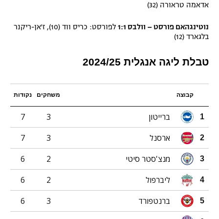
אדאמה טראורה (32)
נוטינגהאם פורסט – וולבס 1:1
לפורסט: כריס ווד (10), ז'אן-ריקנר
בלגארד (12)
טבלת ליגה אנגלית 2024/25
קבוצה
משחקים
נקודות
ברייטון
3
7
1
ארסנל
3
7
2
מנצ'סטר סיטי
2
6
3
ליברפול
2
6
4
ברנטפורד
3
6
5