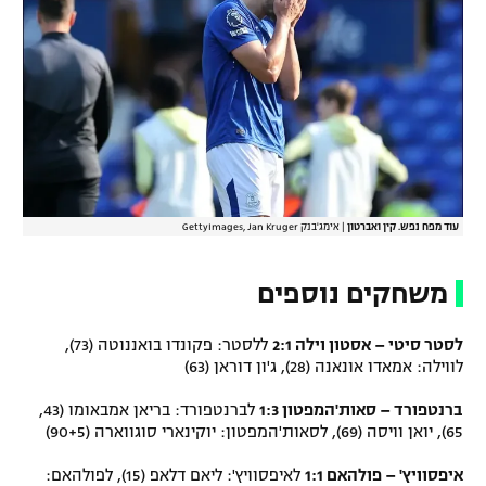
עוד מפח נפש. קין ואברטון
|
אימג'בנק GettyImages, Jan Kruger
משחקים נוספים
לסטר סיטי – אסטון וילה 2:1
ללסטר: פקונדו בואננוטה (73),
לווילה: אמאדו אונאנה (28), ג'ון דוראן (63)
ברנטפורד – סאות'המפטון 1:3
לברנטפורד: בריאן אמבאומו (43,
65), יואן וויסה (69), לסאות'המפטון: יוקינארי סוגווארה (90+5)
איפסוויץ' – פולהאם 1:1
לאיפסוויץ': ליאם דלאפ (15), לפולהאם: