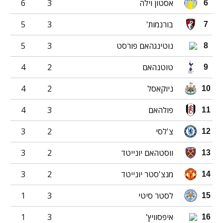
אסטון וילה
3
6
6
בורנמות'
3
5
7
נוטינגהאם פורסט
3
5
8
טוטנהאם
2
4
9
ניוקאסל
2
4
10
פולהאם
3
4
11
צ'לסי
2
3
12
ווסטהאם יונייטד
2
3
13
מנצ'סטר יונייטד
2
3
14
לסטר סיטי
3
1
15
איפסוויץ'
3
1
16