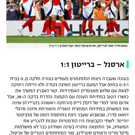
רשיון להקרנה פומבית לבית עסק
הצטרפות לחבילת הערוצים
לוח דרושים – ג'ובנט
כמעט סידר שער לברייטון, ואז כבש בצד השני. קאי האברץ
|
רויטרס
תגיות
ארסנל – ברייטון 1:1
המגזין
בעונה שעברה ניצחו התותחנים פעמיים בצורה חלקה (0:2 בבית
ו-0:3 בחוץ) אבל הפעם ברייטון השיגה נקודה ולא הייתה רחוקה
לצאת עם שלוש מאצטדיון האמירויות. קאי האברץ המשיך את
כושרו הטוב בפתיחת העונה עם הקפצה נהדרת בדקה ה-38, אבל
אדום מוזר למדי של דקלן רייס (הרחקה ראשונה בקריירה) שינה
את המשחק בפתיחת המחצית השנייה והאורחת איזנה מרגלי
ז'ואאו פדרו, שבשבוע שעבר ניצח בתוספת הזמן של מנצ'סטר
יונייטד. לשתי הקבוצות היו הזדמנויות טובות להכריע את
המשחק, אך התוצאה נותרה בעינה ושתיהן כבר לא מושלמות.
מיקל מרינו וראחים סטרלינג, שני המוחתמים הטריים של ארסנל,