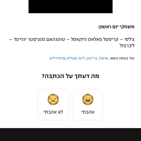
משחקי יום ראשון:
צ'לסי – קריסטל פאלאס ניוקאסל – טוטנהאם מנצ'סטר יונייטד –
ליברפול
עוד באותו נושא:
ארסנל
,
ברייטון
,
ליגה אנגלית (פרמיירליג)
מה דעתך על הכתבה?
אהבתי
לא אהבתי