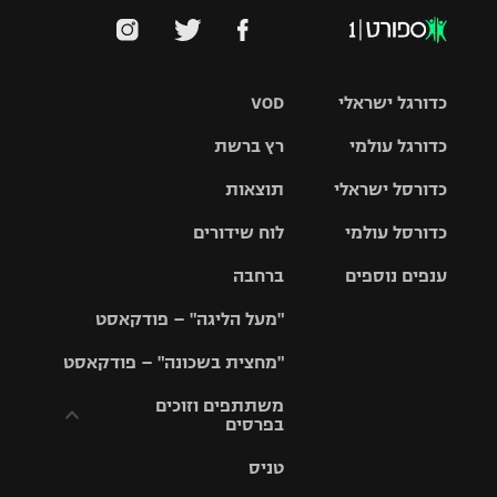
כדורגל ישראלי
VOD
כדורגל עולמי
רץ ברשת
ליגת העל
כדורסל ישראלי
תוצאות
ליגת
ליגה לאומית
האלופות
כדורסל עולמי
לוח שידורים
ליגת ווינר
סל
גביע הטוטו
ענפים נוספים
ברחבה
ליגה
NBA
אירופית
"מעל הליגה" – פודקאסט
ליגה לאומית
ליגיונרים
טניס
יורוליג
ליגה אנגלית
"מחצית בשכונה" – פודקאסט
כדורסל נשים
גביע המדינה
כדוריד
יורוקאפ
ליגה גרמנית
משתתפים וזוכים
בפרסים
מכבי תל
נבחרת
כדורעף
אביב
ישראל
ליגה
טניס
ספרדית
תקנון משתתפים
שחייה