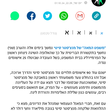
יום שני, 22:29, 07.10.24
"מחצית בשכונה" – פודקאסט
אופניים
ספורט מוטורי
משתתפים וזוכים בפרסים
א
א
א
א
(גודל טקסט)
כדורמים
תקנון משתתפים וזוכים בפרסים
טניס
פוטבול אמריקאי NFL
"משפט המאה" של מנצ'סטר סיטי
נמשך בימים אלה והערב (שני)
תקנון עבור פעילות אלקטרה
נחשף בתקשורת הבריטית על כך שהאלופה השיגה ניצחון ראשון
גיימינג E-Sports
בייסבול MLB
על הפרמיירליג בבית המשפט, בשל העובדה שבוטלו 25 אישומים
תקנון עבור פעילות ספורט 1 – "מרלן"
נגדה.
ספורט אתגרי ואקסטרים
ישנם עוד 90 אישומים תלויים נגד מנצ'סטר סיטי והדרך ארוכה,
תנאי שימוש
אבל זהו בהחלט צעד משמעותי ראשון במאבקה של מנצ'סטר
אומנויות לחימה
סיטי, שמשוכנעת שבסופו של דבר תצא עם ידה על העליונה
מהמשפט ותימנע מעונשים – על הפרק, אם תואשם בסעיפים
מדיניות פרטיות
רבים, עונשים כגון שלילת האליפויות והורדת ליגה.
גיימינג E-Sports
עם זאת, חברי הפאנל העצמאי שמנהל את הדיונים, מצא כי
תקנון פעילות ספורט 1
ההלוואות שלקחה מנצ'סטר סיטי בגובה מיליארד וחצי דולר לא