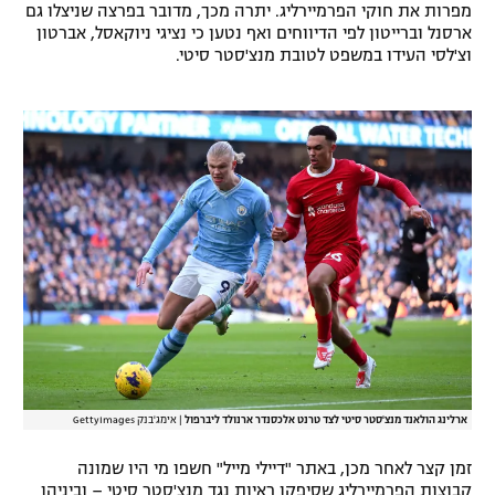
מפרות את חוקי הפרמיירליג. יתרה מכך, מדובר בפרצה שניצלו גם
רשיון להקרנה פומבית לבית עסק
ארסנל וברייטון לפי הדיווחים ואף נטען כי נציגי ניוקאסל, אברטון
וצ'לסי העידו במשפט לטובת מנצ'סטר סיטי.
הצטרפות לחבילת הערוצים
לוח דרושים – ג'ובנט
תגיות
המגזין
ארלינג הולאנד מנצ'סטר סיטי לצד טרנט אלכסנדר ארנולד ליברפול
|
אימג'בנק GettyImages
זמן קצר לאחר מכן, באתר "דיילי מייל" חשפו מי היו שמונה
קבוצות הפרמיירליג שסיפקו ראיות נגד מנצ'סטר סיטי – וביניהן