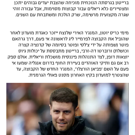
ברייטון בגרסתה הנוכחית מוכיחה שהצבת יעדים גבוהים יתכן
רשיון להקרנה פומבית לבית עסק
ומצטיירים כלא ריאלים עבור קבוצות מסוימות, אבל עבורה זוהי
שגרה מקצועית מרשימה, שרק הולכת ומשתבחת עם השנים.
הצטרפות לחבילת הערוצים
מימי כריס יוטון, המנג'ר האירי שלנצח ייזכר כאגדת מועדון לאחר
לוח דרושים – ג'ובנט
שהוביל את הקבוצה לפרמייר ליג לראשונה אי פעם, דרך גרהאם
פוטר (שפותה על ידי צ'לסי ופוטר בסיומה של קדנציה קצרה
תגיות
וכושלת) ורוברטו דה-זרבי, ברייטון מתבססת על יכולות גיוס
יוצאות דופן, לצד התנהלות פיננסית מושכלת וריאלית. אולם ספק
רב אם גם ותיקי האוהדים בעיירת החוף בדרום אנגליה שמעו אי
המגזין
פעם על השם 'פביאן הורצלר', המנג'ר החדש של הקבוצה, עד
שהצטרף למועדון בקיץ האחרון מסנט פאולי הגרמנית.