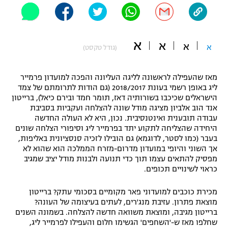
"מחצית בשכונה" – פודקאסט
אופניים
א
א
ספורט מוטורי
א
א
משתתפים וזוכים בפרסים
(גודל טקסט)
כדורמים
מאז שהעפילה לראשונה לליגה העליונה והפכה למועדון פרמייר
תקנון משתתפים וזוכים בפרסים
טניס
ליג באופן רשמי בעונת 2018/2017 (גם הודות לתרומתם של צמד
פוטבול אמריקאי NFL
הישראלים שכיכבו בשורותיה דאז, תומר חמד ובירם כיאל), ברייטון
תקנון עבור פעילות אלקטרה
אנד הוב אלביון מציגה מודל שונה להצלחה ועקביות בסביבת
גיימינג E-Sports
עבודה תובענית ואינטנסיבית. נכון, היא לא העולה החדשה
בייסבול MLB
תקנון עבור פעילות ספורט 1 – "מרלן"
היחידה שהצליחה לתקוע יתד בפרמייר ליג וסיפורי הצלחה שונים
בעבר (כמו לסטר, לדוגמא) גם הובילו לזכיה סנסציונית באליפות,
ספורט אתגרי ואקסטרים
אך השוני והיופי במועדון מדרום-מזרח הממלכה הוא שהוא לא
תנאי שימוש
מפסיק להתאים עצמו תוך כדי תנועה ולבנות מודל יציב שמגיב
אומנויות לחימה
כראוי לשינויים תכופים.
מדיניות פרטיות
גיימינג E-Sports
מכירת כוכבים למועדוני פאר מקומיים בסכומי עתק? ברייטון
מוצאת פתרון. עזיבת מנג'רים, לעתים בעיצומה של העונה?
ברייטון מגיבה, ומוצאת משוואה חדשה להצלחה. בשמונה השנים
תקנון פעילות ספורט 1
שחלפו מאז ש-'השחפים' הגשימו חלום והעפילו לפרמייר ליג,