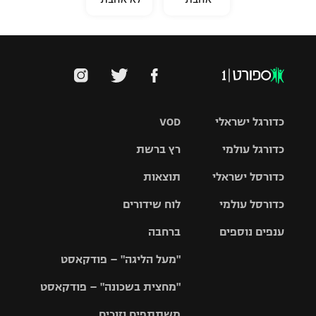
כדורגל ישראלי
VOD
כדורגל עולמי
רץ ברשת
ליגת העל
כדורסל ישראלי
תוצאות
ליגת
ליגה לאומית
האלופות
כדורסל עולמי
לוח שידורים
ליגת ווינר
סל
גביע הטוטו
ענפים נוספים
ברחבה
ליגה
NBA
אירופית
"מעל הליגה" – פודקאסט
ליגה לאומית
ליגיונרים
טניס
יורוליג
ליגה אנגלית
"מחצית בשכונה" – פודקאסט
כדורסל נשים
גביע המדינה
כדוריד
יורוקאפ
ליגה גרמנית
משתתפים וזוכים